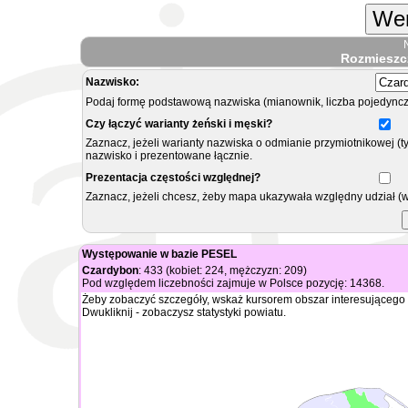
Wer
Rozmieszc
Nazwisko:
Podaj formę podstawową nazwiska (mianownik, liczba pojedyncz
Czy łączyć warianty żeński i męski?
Zaznacz, jeżeli warianty nazwiska o odmianie przymiotnikowej (t
nazwisko i prezentowane łącznie.
Prezentacja częstości względnej?
Zaznacz, jeżeli chcesz, żeby mapa ukazywała względny udział (
Występowanie w bazie PESEL
Czardybon
: 433 (kobiet: 224, mężczyzn: 209)
Pod względem liczebności zajmuje w Polsce pozycję: 14368.
Żeby zobaczyć szczegóły, wskaż kursorem obszar interesującego 
Dwukliknij - zobaczysz statystyki powiatu.