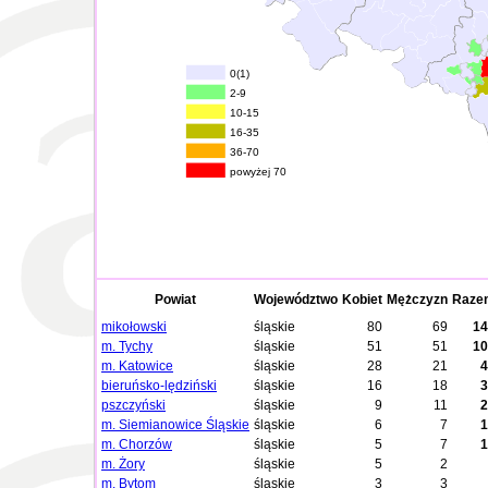
0(1)
2-9
10-15
16-35
36-70
powyżej 70
Powiat
Województwo
Kobiet
Mężczyzn
Raze
mikołowski
śląskie
80
69
14
m. Tychy
śląskie
51
51
10
m. Katowice
śląskie
28
21
4
bieruńsko-lędziński
śląskie
16
18
3
pszczyński
śląskie
9
11
2
m. Siemianowice Śląskie
śląskie
6
7
1
m. Chorzów
śląskie
5
7
1
m. Żory
śląskie
5
2
m. Bytom
śląskie
3
3