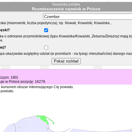
Nazwiska polskie
Rozmieszczenie nazwisk w Polsce
ka (mianownik, liczba pojedyncza), np.
Nowak, Kowalski, Kowalska...
męski?
ska o odmianie przymiotnikowej (typu
Kowalska/Kowalski, Żelazna/Żelazny
) mają b
e.
nej?
mapa ukazywała względny udział (w promilach - na tysiąc mieszkańców) danego na
żczyzn: 180)
je w Polsce pozycję: 16279.
 kursorem obszar interesującego Cię powiatu.
 powiatu.