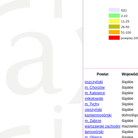
0(1)
2-10
11-25
26-50
51-100
powyżej 10
Powiat
Wojewód
pszczyński
śląskie
m. Chorzów
śląskie
m. Katowice
śląskie
mikołowski
śląskie
m. Tychy
śląskie
cieszyński
śląskie
kamiennogórski
dolnośląs
m. Zabrze
śląskie
warszawski zachodni
mazowiec
tarnogórski
śląskie
m. Gliwice
śląskie