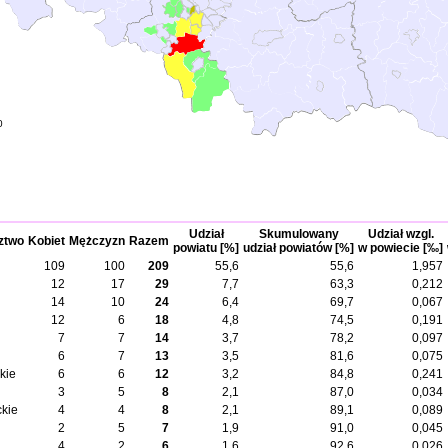
0
Udział
Skumulowany
Udział wzgl.
ztwo
Kobiet
Mężczyzn
Razem
powiatu [%]
udział powiatów [%]
w powiecie [‰]
109
100
209
55,6
55,6
1,957
12
17
29
7,7
63,3
0,212
14
10
24
6,4
69,7
0,067
12
6
18
4,8
74,5
0,191
7
7
14
3,7
78,2
0,097
6
7
13
3,5
81,6
0,075
kie
6
6
12
3,2
84,8
0,241
3
5
8
2,1
87,0
0,034
kie
4
4
8
2,1
89,1
0,089
2
5
7
1,9
91,0
0,045
4
2
6
1,6
92,6
0,026