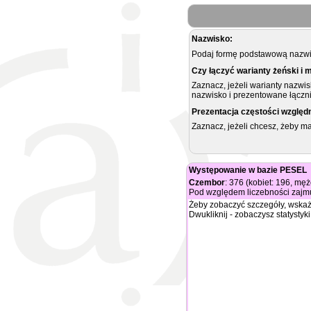
Nazwisko:
Podaj formę podstawową nazwis
Czy łączyć warianty żeński i 
Zaznacz, jeżeli warianty nazwi
nazwisko i prezentowane łączni
Prezentacja częstości względ
Zaznacz, jeżeli chcesz, żeby 
Występowanie w bazie PESEL
Czembor
: 376 (kobiet: 196, mę
Pod względem liczebności zajmu
Żeby zobaczyć szczegóły, wskaż
Dwukliknij - zobaczysz statystyki