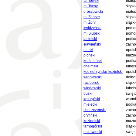
tarnowski
małop
m. Tychy
śląski
proszowicki
małop
m. Zabrze
śląski
m. Żory
śląski
kwidzyński
pomor
m. Słupsk
pomor
jasielski
podka
sławieński
zacho
oleski
opols
płoński
mazow
krośnieński
podka
chełmski
lubels
kędzierzyńsko-kozielski
opols
wrocławski
dolno
raciborski
śląski
włodawski
lubels
buski
święt
kętrzyński
warmi
mielecki
podka
choszczeński
zacho
gryfiński
zacho
kozienicki
mazow
tarnogórski
śląski
ostrowiecki
święt