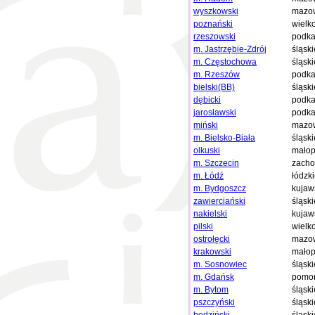
wyszkowski
mazow
poznański
wielk
rzeszowski
podka
m. Jastrzębie-Zdrój
śląski
m. Częstochowa
śląski
m. Rzeszów
podka
bielski(BB)
śląski
dębicki
podka
jarosławski
podka
miński
mazow
m. Bielsko-Biała
śląski
olkuski
małop
m. Szczecin
zacho
m. Łódź
łódzk
m. Bydgoszcz
kujaw
zawierciański
śląski
nakielski
kujaw
pilski
wielk
ostrołęcki
mazow
krakowski
małop
m. Sosnowiec
śląski
m. Gdańsk
pomor
m. Bytom
śląski
pszczyński
śląski