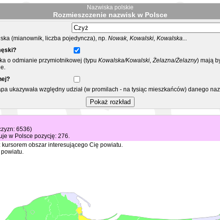
Nazwiska polskie
Rozmieszczenie nazwisk w Polsce
ka (mianownik, liczba pojedyncza), np.
Nowak, Kowalski, Kowalska...
męski?
ska o odmianie przymiotnikowej (typu
Kowalska/Kowalski, Żelazna/Żelazny
) mają b
e.
nej?
mapa ukazywała względny udział (w promilach - na tysiąc mieszkańców) danego na
czyzn: 6536)
je w Polsce pozycję: 276.
 kursorem obszar interesującego Cię powiatu.
 powiatu.