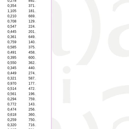
0,278
892.
0,354
371.
1,105
181.
0,210
669.
0,708
129.
0,547
224.
0,445
201.
0,361
649.
0,759
140.
0,585
375.
0,491
458.
0,395
600.
0,550
362.
0,345
440.
0,449
274.
0,321
587.
0,970
177.
0,514
472.
0,561
196.
0,294
759.
0,772
143.
0,474
256.
0,618
360.
0,259
750.
0,320
716.