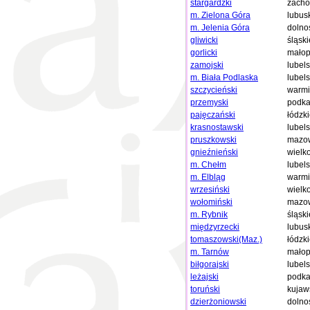
stargardzki
zacho
m. Zielona Góra
lubus
m. Jelenia Góra
dolno
gliwicki
śląski
gorlicki
małop
zamojski
lubels
m. Biała Podlaska
lubels
szczycieński
warmi
przemyski
podka
pajęczański
łódzk
krasnostawski
lubels
pruszkowski
mazow
gnieźnieński
wielk
m. Chełm
lubels
m. Elbląg
warmi
wrzesiński
wielk
wołomiński
mazow
m. Rybnik
śląski
międzyrzecki
lubus
tomaszowski(Maz.)
łódzk
m. Tarnów
małop
biłgorajski
lubels
leżajski
podka
toruński
kujaw
dzierżoniowski
dolno