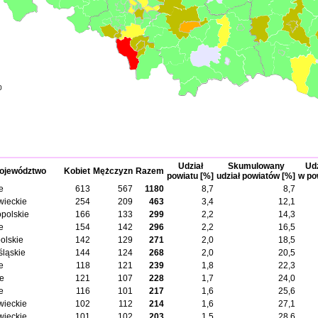
0
Udział
Skumulowany
Udz
ojewództwo
Kobiet
Mężczyzn
Razem
powiatu [%]
udział powiatów [%]
w po
e
613
567
1180
8,7
8,7
ieckie
254
209
463
3,4
12,1
opolskie
166
133
299
2,2
14,3
e
154
142
296
2,2
16,5
olskie
142
129
271
2,0
18,5
śląskie
144
124
268
2,0
20,5
e
118
121
239
1,8
22,3
ie
121
107
228
1,7
24,0
e
116
101
217
1,6
25,6
ieckie
102
112
214
1,6
27,1
ieckie
101
102
203
1,5
28,6