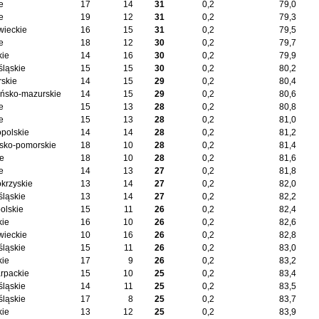
e
17
14
31
0,2
79,0
e
19
12
31
0,2
79,3
ieckie
16
15
31
0,2
79,5
e
18
12
30
0,2
79,7
kie
14
16
30
0,2
79,9
śląskie
15
15
30
0,2
80,2
skie
14
15
29
0,2
80,4
ńsko-mazurskie
14
15
29
0,2
80,6
e
15
13
28
0,2
80,8
e
15
13
28
0,2
81,0
opolskie
14
14
28
0,2
81,2
sko-pomorskie
18
10
28
0,2
81,4
ie
18
10
28
0,2
81,6
e
14
13
27
0,2
81,8
okrzyskie
13
14
27
0,2
82,0
śląskie
13
14
27
0,2
82,2
olskie
15
11
26
0,2
82,4
kie
16
10
26
0,2
82,6
ieckie
10
16
26
0,2
82,8
śląskie
15
11
26
0,2
83,0
kie
17
9
26
0,2
83,2
rpackie
15
10
25
0,2
83,4
śląskie
14
11
25
0,2
83,5
śląskie
17
8
25
0,2
83,7
kie
13
12
25
0,2
83,9