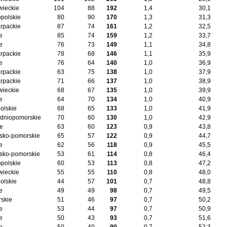
ieckie
104
88
192
1,4
30,1
opolskie
80
90
170
1,3
31,3
rpackie
87
74
161
1,2
32,5
e
85
74
159
1,2
33,7
e
76
73
149
1,1
34,8
rpackie
78
68
146
1,1
35,9
e
76
64
140
1,0
36,9
rpackie
63
75
138
1,0
37,9
rpackie
71
66
137
1,0
38,9
ieckie
68
67
135
1,0
39,9
e
64
70
134
1,0
40,9
olskie
68
65
133
1,0
41,9
dniopomorskie
70
60
130
1,0
42,9
ie
63
60
123
0,9
43,8
sko-pomorskie
65
57
122
0,9
44,7
e
62
56
118
0,9
45,5
sko-pomorskie
53
61
114
0,8
46,4
opolskie
60
53
113
0,8
47,2
ieckie
55
55
110
0,8
48,0
olskie
44
57
101
0,7
48,8
e
49
49
98
0,7
49,5
skie
51
46
97
0,7
50,2
e
53
44
97
0,7
50,9
e
50
43
93
0,7
51,6