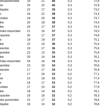
dniopomorskie
19
21
40
0,3
72,6
kie
25
15
40
0,3
72,9
śląskie
22
17
39
0,3
73,2
e
16
22
38
0,3
73,4
olskie
18
20
38
0,3
73,7
kie
20
18
38
0,3
74,0
kie
20
17
37
0,3
74,3
ńsko-mazurskie
21
16
37
0,3
74,5
rpackie
20
17
37
0,3
74,8
ie
18
19
37
0,3
75,1
kie
22
14
36
0,3
75,4
ieckie
19
17
36
0,3
75,6
opolskie
22
13
35
0,3
75,9
kie
20
14
34
0,3
76,1
ńsko-mazurskie
18
16
34
0,3
76,4
opolskie
15
19
34
0,3
76,6
ieckie
17
17
34
0,3
76,9
e
17
16
33
0,2
77,1
kie
15
18
33
0,2
77,4
ie
16
17
33
0,2
77,6
olskie
17
15
32
0,2
77,9
kie
18
14
32
0,2
78,1
rpackie
16
16
32
0,2
78,3
sko-pomorskie
15
17
32
0,2
78,6
śląskie
18
14
32
0,2
78,8