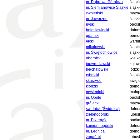
m. Dąbrowa Górnicza
śląski
m. Siemianowice Śląskie
śląski
zwoleński
mazow
m. Jaworzno
śląski
nyski
opols
bolesławiecki
dolno
gdański
pomor
ełcki
warmi
mikołowski
śląski
m. Świętochłowice
śląski
obornicki
wielk
inowrocławski
kujaw
bełchatowski
łódzk
rybnicki
śląski
skarżyski
święt
kłodzki
dolno
myślenicki
małop
m. Opole
opols
grójecki
mazow
świdnicki(Świdnica)
dolno
zielonogórski
lubus
m. Przemyśl
podka
kamiennogórski
dolno
m. Legnica
dolno
żagański
lubus