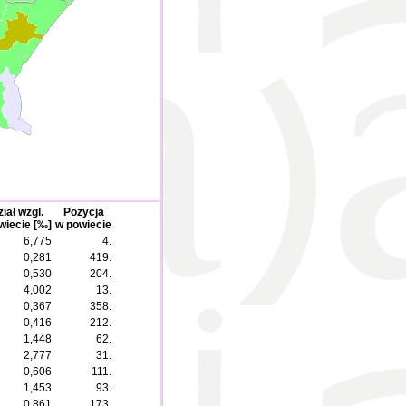
iał wzgl.
Pozycja
wiecie [‰]
w powiecie
6,775
4.
0,281
419.
0,530
204.
4,002
13.
0,367
358.
0,416
212.
1,448
62.
2,777
31.
0,606
111.
1,453
93.
0,861
173.