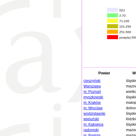
0(1)
2-70
71-100
101-250
251-500
powyżej 50
Powiat
W
cieszyński
śląski
Warszawa
mazow
m. Poznań
wielk
myszkowski
śląski
m. Kraków
małop
m. Wrocław
dolno
wodzisławski
śląski
wieluński
łódzk
m. Katowice
śląski
radomski
mazow
m. Radom
mazow