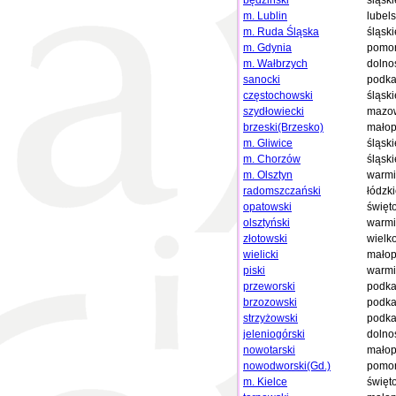
będziński
śląski
m. Lublin
lubels
m. Ruda Śląska
śląski
m. Gdynia
pomor
m. Wałbrzych
dolno
sanocki
podka
częstochowski
śląski
szydłowiecki
mazow
brzeski(Brzesko)
małop
m. Gliwice
śląski
m. Chorzów
śląski
m. Olsztyn
warmi
radomszczański
łódzk
opatowski
święt
olsztyński
warmi
złotowski
wielk
wielicki
małop
piski
warmi
przeworski
podka
brzozowski
podka
strzyżowski
podka
jeleniogórski
dolno
nowotarski
małop
nowodworski(Gd.)
pomor
m. Kielce
święt