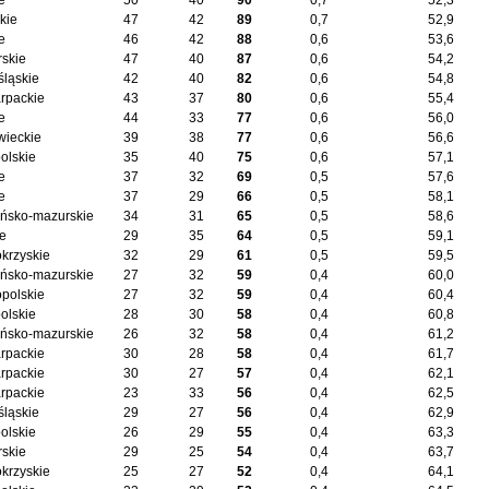
e
50
40
90
0,7
52,3
kie
47
42
89
0,7
52,9
e
46
42
88
0,6
53,6
skie
47
40
87
0,6
54,2
śląskie
42
40
82
0,6
54,8
rpackie
43
37
80
0,6
55,4
e
44
33
77
0,6
56,0
ieckie
39
38
77
0,6
56,6
olskie
35
40
75
0,6
57,1
e
37
32
69
0,5
57,6
e
37
29
66
0,5
58,1
ńsko-mazurskie
34
31
65
0,5
58,6
ie
29
35
64
0,5
59,1
okrzyskie
32
29
61
0,5
59,5
ńsko-mazurskie
27
32
59
0,4
60,0
opolskie
27
32
59
0,4
60,4
olskie
28
30
58
0,4
60,8
ńsko-mazurskie
26
32
58
0,4
61,2
rpackie
30
28
58
0,4
61,7
rpackie
30
27
57
0,4
62,1
rpackie
23
33
56
0,4
62,5
śląskie
29
27
56
0,4
62,9
olskie
26
29
55
0,4
63,3
skie
29
25
54
0,4
63,7
okrzyskie
25
27
52
0,4
64,1