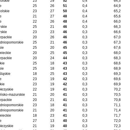
olskie
23
29
52
0,4
64,5
e
25
26
51
0,4
64,9
olskie
23
27
50
0,4
65,2
e
21
27
48
0,4
65,6
e
22
26
48
0,4
66,0
skie
25
21
46
0,3
66,3
skie
23
23
46
0,3
66,6
rpackie
20
26
46
0,3
67,0
dniopomorskie
25
21
46
0,3
67,3
kie
25
20
45
0,3
67,6
ieckie
20
25
45
0,3
68,0
rpackie
20
24
44
0,3
68,3
kie
25
18
43
0,3
68,6
kie
25
18
43
0,3
68,9
śląskie
18
25
43
0,3
69,3
e
23
19
42
0,3
69,6
kie
23
19
42
0,3
69,9
okrzyskie
22
19
41
0,3
70,2
ńsko-mazurskie
21
20
41
0,3
70,5
rpackie
20
21
41
0,3
70,8
dniopomorskie
23
18
41
0,3
71,1
dniopomorskie
21
20
41
0,3
71,4
ieckie
18
23
41
0,3
71,7
e
27
13
40
0,3
72,0
okrzyskie
21
19
40
0,3
72,3