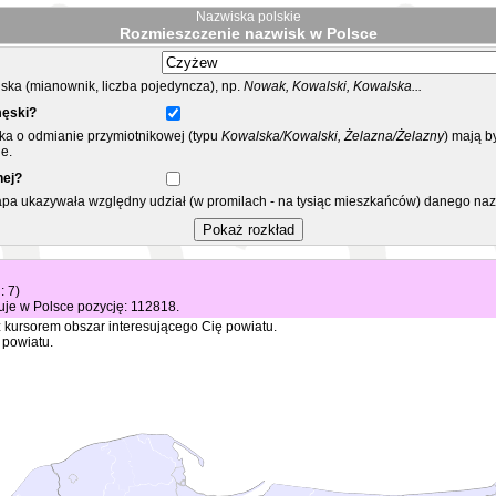
Nazwiska polskie
Rozmieszczenie nazwisk w Polsce
ka (mianownik, liczba pojedyncza), np.
Nowak, Kowalski, Kowalska...
męski?
ska o odmianie przymiotnikowej (typu
Kowalska/Kowalski, Żelazna/Żelazny
) mają b
e.
nej?
mapa ukazywała względny udział (w promilach - na tysiąc mieszkańców) danego na
: 7)
je w Polsce pozycję: 112818.
 kursorem obszar interesującego Cię powiatu.
 powiatu.