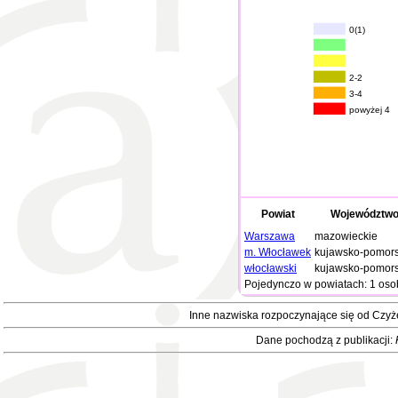
0(1)
2-2
3-4
powyżej 4
Powiat
Województw
Warszawa
mazowieckie
m. Włocławek
kujawsko-pomors
włocławski
kujawsko-pomors
Pojedynczo w powiatach: 1 oso
Inne nazwiska rozpoczynające się od Czy
Dane pochodzą z publikacji: