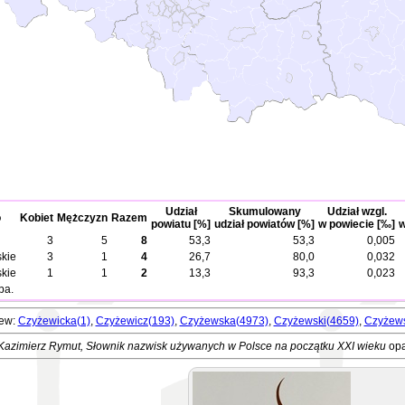
Udział
Skumulowany
Udział wzgl.
o
Kobiet
Mężczyzn
Razem
powiatu [%]
udział powiatów [%]
w powiecie [‰]
w
3
5
8
53,3
53,3
0,005
kie
3
1
4
26,7
80,0
0,032
kie
1
1
2
13,3
93,3
0,023
ba.
żew:
Czyżewicka(1)
,
Czyżewicz(193)
,
Czyżewska(4973)
,
Czyżewski(4659)
,
Czyżews
Kazimierz Rymut
, Słownik nazwisk używanych w Polsce na początku XXI wieku
opa