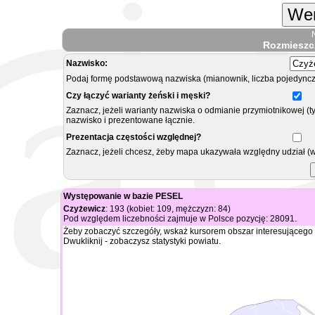
Wer
Rozmieszc
Nazwisko:
Podaj formę podstawową nazwiska (mianownik, liczba pojedyncz
Czy łączyć warianty żeński i męski?
Zaznacz, jeżeli warianty nazwiska o odmianie przymiotnikowej (t
nazwisko i prezentowane łącznie.
Prezentacja częstości względnej?
Zaznacz, jeżeli chcesz, żeby mapa ukazywała względny udział (
Występowanie w bazie PESEL
Czyżewicz
: 193 (kobiet: 109, mężczyzn: 84)
Pod względem liczebności zajmuje w Polsce pozycję: 28091.
Żeby zobaczyć szczegóły, wskaż kursorem obszar interesującego 
Dwukliknij - zobaczysz statystyki powiatu.