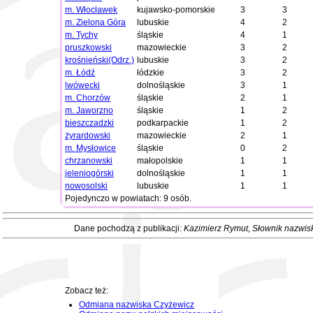
m. Włocławek
kujawsko-pomorskie
3
3
m. Zielona Góra
lubuskie
4
2
m. Tychy
śląskie
4
1
pruszkowski
mazowieckie
3
2
krośnieński(Odrz.)
lubuskie
3
2
m. Łódź
łódzkie
3
2
lwówecki
dolnośląskie
3
1
m. Chorzów
śląskie
2
1
m. Jaworzno
śląskie
1
2
bieszczadzki
podkarpackie
1
2
żyrardowski
mazowieckie
2
1
m. Mysłowice
śląskie
0
2
chrzanowski
małopolskie
1
1
jeleniogórski
dolnośląskie
1
1
nowosolski
lubuskie
1
1
Pojedynczo w powiatach: 9 osób.
Dane pochodzą z publikacji:
Kazimierz Rymut
, Słownik nazwis
Zobacz też:
Odmiana nazwiska Czyżewicz