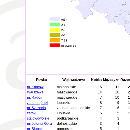
0(1)
2-1
2-3
4-6
7-13
powyżej 13
Powiat
Województwo
Kobiet
Mężczyzn
Raze
m. Kraków
małopolskie
16
11
2
Warszawa
mazowieckie
14
10
2
m. Radom
mazowieckie
7
10
1
zielonogórski
lubuskie
8
9
1
m. Szczecin
zachodniopomorskie
7
6
1
żarski
lubuskie
5
5
1
stalowowolski
podkarpackie
4
3
m. Jelenia Góra
dolnośląskie
3
4
m. Słupsk
pomorskie
5
1