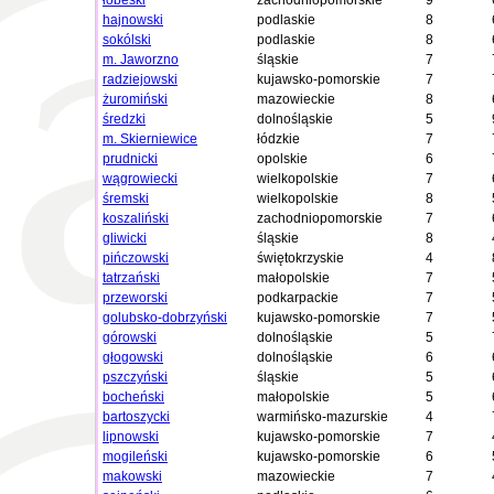
łobeski
zachodniopomorskie
9
hajnowski
podlaskie
8
sokólski
podlaskie
8
m. Jaworzno
śląskie
7
radziejowski
kujawsko-pomorskie
7
żuromiński
mazowieckie
8
średzki
dolnośląskie
5
m. Skierniewice
łódzkie
7
prudnicki
opolskie
6
wągrowiecki
wielkopolskie
7
śremski
wielkopolskie
8
koszaliński
zachodniopomorskie
7
gliwicki
śląskie
8
pińczowski
świętokrzyskie
4
tatrzański
małopolskie
7
przeworski
podkarpackie
7
golubsko-dobrzyński
kujawsko-pomorskie
7
górowski
dolnośląskie
5
głogowski
dolnośląskie
6
pszczyński
śląskie
5
bocheński
małopolskie
5
bartoszycki
warmińsko-mazurskie
4
lipnowski
kujawsko-pomorskie
7
mogileński
kujawsko-pomorskie
6
makowski
mazowieckie
7