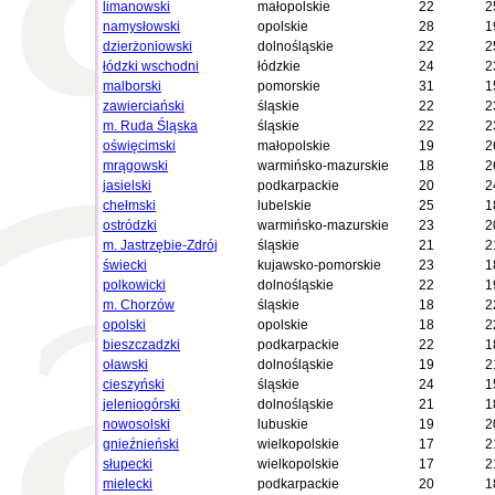
limanowski
małopolskie
22
2
namysłowski
opolskie
28
1
dzierżoniowski
dolnośląskie
22
2
łódzki wschodni
łódzkie
24
2
malborski
pomorskie
31
1
zawierciański
śląskie
22
2
m. Ruda Śląska
śląskie
22
2
oświęcimski
małopolskie
19
2
mrągowski
warmińsko-mazurskie
18
2
jasielski
podkarpackie
20
2
chełmski
lubelskie
25
1
ostródzki
warmińsko-mazurskie
23
2
m. Jastrzębie-Zdrój
śląskie
21
2
świecki
kujawsko-pomorskie
23
1
polkowicki
dolnośląskie
22
1
m. Chorzów
śląskie
18
2
opolski
opolskie
18
2
bieszczadzki
podkarpackie
22
1
oławski
dolnośląskie
19
2
cieszyński
śląskie
24
1
jeleniogórski
dolnośląskie
21
1
nowosolski
lubuskie
19
2
gnieźnieński
wielkopolskie
17
2
słupecki
wielkopolskie
17
2
mielecki
podkarpackie
20
1