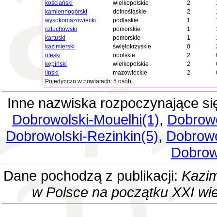
kościański
wielkopolskie
2
kamiennogórski
dolnośląskie
2
wysokomazowiecki
podlaskie
1
człuchowski
pomorskie
1
kartuski
pomorskie
1
kazimierski
świętokrzyskie
0
oleski
opolskie
2
kępiński
wielkopolskie
2
lipski
mazowieckie
2
Pojedynczo w powiatach: 5 osób.
Inne nazwiska rozpoczynające si
Dobrowolski-Mouelhi(1)
,
Dobrowo
Dobrowolski-Rezinkin(5)
,
Dobrowo
Dobrow
Dane pochodzą z publikacji:
Kazim
w Polsce na początku XXI wi