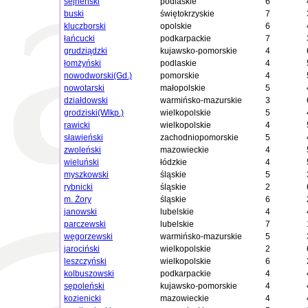
sejneński
podlaskie
6
buski
świętokrzyskie
7
kluczborski
opolskie
6
łańcucki
podkarpackie
7
grudziądzki
kujawsko-pomorskie
4
łomżyński
podlaskie
4
nowodworski(Gd.)
pomorskie
4
nowotarski
małopolskie
5
działdowski
warmińsko-mazurskie
3
grodziski(Wlkp.)
wielkopolskie
5
rawicki
wielkopolskie
4
sławieński
zachodniopomorskie
5
zwoleński
mazowieckie
4
wieluński
łódzkie
4
myszkowski
śląskie
5
rybnicki
śląskie
2
m. Żory
śląskie
6
janowski
lubelskie
4
parczewski
lubelskie
7
węgorzewski
warmińsko-mazurskie
5
jarociński
wielkopolskie
2
leszczyński
wielkopolskie
6
kolbuszowski
podkarpackie
4
sępoleński
kujawsko-pomorskie
4
kozienicki
mazowieckie
4