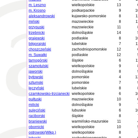
m. Leszno
wielkopolskie
13
m. Krosno
podkarpackie
9
1
aleksandrowski
kujawsko-pomorskie
8
1
miński
mazowieckie
8
1
przysuski
mazowieckie
11
trzebnicki
dolnośląskie
14
grajewski
podlaskie
8
1
biłgorajski
lubelskie
7
1
choszczeński
zachodniopomorskie
12
m. Suwałki
podlaskie
12
tarnogórski
śląskie
6
1
szamotulski
wielkopolskie
9
jaworski
dolnośląskie
8
bytowski
pomorskie
4
1
sztumski
pomorskie
7
łęczyński
lubelskie
8
czarnkowsko-trzcianecki
wielkopolskie
6
1
pułtuski
mazowieckie
10
milicki
dolnośląskie
9
sulęciński
lubuskie
6
1
raciborski
śląskie
8
braniewski
warmińsko-mazurskie
11
obornicki
wielkopolskie
10
ostrowski(Wlkp.)
wielkopolskie
8