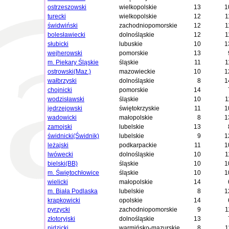
ostrzeszowski
wielkopolskie
13
1
turecki
wielkopolskie
12
1
świdwiński
zachodniopomorskie
12
1
bolesławiecki
dolnośląskie
12
1
słubicki
lubuskie
10
1
wejherowski
pomorskie
13
m. Piekary Śląskie
śląskie
11
1
ostrowski(Maz.)
mazowieckie
10
1
wałbrzyski
dolnośląskie
8
1
chojnicki
pomorskie
14
wodzisławski
śląskie
10
1
jędrzejowski
świętokrzyskie
11
1
wadowicki
małopolskie
8
1
zamojski
lubelskie
13
świdnicki(Świdnik)
lubelskie
9
1
leżajski
podkarpackie
11
1
lwówecki
dolnośląskie
10
1
bielski(BB)
śląskie
10
1
m. Świętochłowice
śląskie
10
1
wielicki
małopolskie
14
m. Biała Podlaska
lubelskie
8
1
krapkowicki
opolskie
14
pyrzycki
zachodniopomorskie
9
1
złotoryjski
dolnośląskie
13
nidzicki
warmińsko-mazurskie
8
1