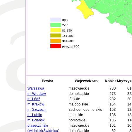
0(1)
2-80
81-150
151-300
301-600
powyżej 600
Powiat
Województwo
Kobiet
Mężczyz
Warszawa
mazowieckie
730
61
m. Wrocław
dolnośląskie
273
22
m. Łódź
łódzkie
282
20
m. Kraków
małopolskie
154
14
m. Szczecin
zachodniopomorskie
153
12
m. Lublin
lubelskie
136
13
m. Gdańsk
pomorskie
136
11
piaseczyński
mazowieckie
101
10
świdnicki(Świdnica)
dolnośląskie
82
8