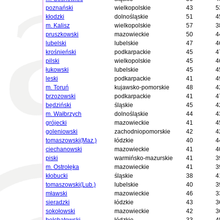
poznański
wielkopolskie
43
5
kłodzki
dolnośląskie
51
4
m. Kalisz
wielkopolskie
57
3
pruszkowski
mazowieckie
50
4
lubelski
lubelskie
47
4
krośnieński
podkarpackie
45
4
pilski
wielkopolskie
45
4
łukowski
lubelskie
45
4
leski
podkarpackie
41
4
m. Toruń
kujawsko-pomorskie
48
4
brzozowski
podkarpackie
41
4
będziński
śląskie
45
4
m. Wałbrzych
dolnośląskie
44
4
grójecki
mazowieckie
41
4
goleniowski
zachodniopomorskie
42
4
tomaszowski(Maz.)
łódzkie
40
4
ciechanowski
mazowieckie
41
4
piski
warmińsko-mazurskie
41
3
m. Ostrołęka
mazowieckie
41
3
kłobucki
śląskie
38
4
tomaszowski(Lub.)
lubelskie
40
3
mławski
mazowieckie
46
3
sieradzki
łódzkie
43
3
sokołowski
mazowieckie
42
3