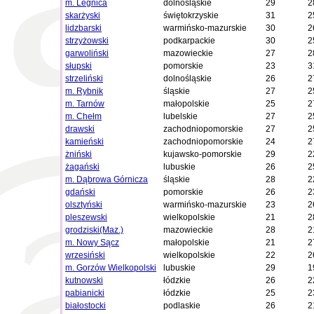
m. Legnica
dolnośląskie
29
2
skarżyski
świętokrzyskie
31
2
lidzbarski
warmińsko-mazurskie
30
2
strzyżowski
podkarpackie
30
2
garwoliński
mazowieckie
27
2
słupski
pomorskie
23
3
strzeliński
dolnośląskie
26
2
m. Rybnik
śląskie
27
2
m. Tarnów
małopolskie
25
2
m. Chełm
lubelskie
27
2
drawski
zachodniopomorskie
27
2
kamieński
zachodniopomorskie
24
2
żniński
kujawsko-pomorskie
29
2
żagański
lubuskie
26
2
m. Dąbrowa Górnicza
śląskie
28
2
gdański
pomorskie
26
2
olsztyński
warmińsko-mazurskie
23
2
pleszewski
wielkopolskie
21
2
grodziski(Maz.)
mazowieckie
28
2
m. Nowy Sącz
małopolskie
21
2
wrzesiński
wielkopolskie
22
2
m. Gorzów Wielkopolski
lubuskie
29
1
kutnowski
łódzkie
26
2
pabianicki
łódzkie
25
2
białostocki
podlaskie
26
2