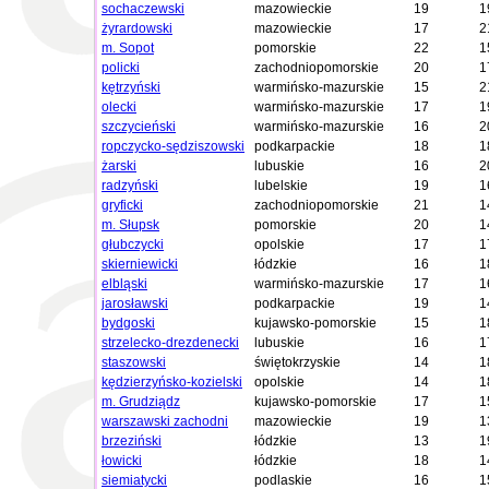
sochaczewski
mazowieckie
19
1
żyrardowski
mazowieckie
17
2
m. Sopot
pomorskie
22
1
policki
zachodniopomorskie
20
1
kętrzyński
warmińsko-mazurskie
15
2
olecki
warmińsko-mazurskie
17
1
szczycieński
warmińsko-mazurskie
16
2
ropczycko-sędziszowski
podkarpackie
18
1
żarski
lubuskie
16
2
radzyński
lubelskie
19
1
gryficki
zachodniopomorskie
21
1
m. Słupsk
pomorskie
20
1
głubczycki
opolskie
17
1
skierniewicki
łódzkie
16
1
elbląski
warmińsko-mazurskie
17
1
jarosławski
podkarpackie
19
1
bydgoski
kujawsko-pomorskie
15
1
strzelecko-drezdenecki
lubuskie
16
1
staszowski
świętokrzyskie
14
1
kędzierzyńsko-kozielski
opolskie
14
1
m. Grudziądz
kujawsko-pomorskie
17
1
warszawski zachodni
mazowieckie
19
1
brzeziński
łódzkie
13
1
łowicki
łódzkie
18
1
siemiatycki
podlaskie
16
1