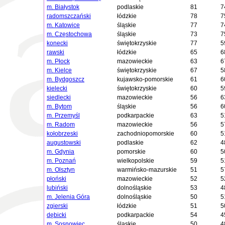
m. Białystok
podlaskie
81
7
radomszczański
łódzkie
78
7
m. Katowice
śląskie
77
7
m. Częstochowa
śląskie
73
7
konecki
świętokrzyskie
77
5
rawski
łódzkie
65
6
m. Płock
mazowieckie
63
6
m. Kielce
świętokrzyskie
67
5
m. Bydgoszcz
kujawsko-pomorskie
61
6
kielecki
świętokrzyskie
60
5
siedlecki
mazowieckie
56
6
m. Bytom
śląskie
56
6
m. Przemyśl
podkarpackie
63
5
m. Radom
mazowieckie
56
5
kołobrzeski
zachodniopomorskie
60
5
augustowski
podlaskie
62
4
m. Gdynia
pomorskie
60
5
m. Poznań
wielkopolskie
59
5
m. Olsztyn
warmińsko-mazurskie
51
5
płoński
mazowieckie
52
5
lubiński
dolnośląskie
53
4
m. Jelenia Góra
dolnośląskie
50
5
zgierski
łódzkie
51
5
dębicki
podkarpackie
54
4
m. Sosnowiec
śląskie
50
4