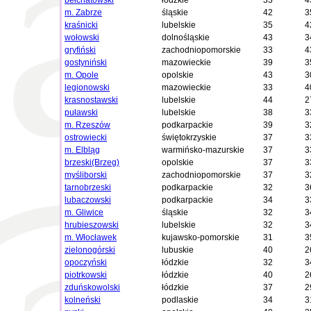
bełchatowski
łódzkie
33
4
m. Zabrze
śląskie
42
3
kraśnicki
lubelskie
35
4
wołowski
dolnośląskie
43
3
gryfiński
zachodniopomorskie
33
4
gostyniński
mazowieckie
39
3
m. Opole
opolskie
43
3
legionowski
mazowieckie
33
4
krasnostawski
lubelskie
44
2
puławski
lubelskie
38
3
m. Rzeszów
podkarpackie
39
3
ostrowiecki
świętokrzyskie
37
3
m. Elbląg
warmińsko-mazurskie
37
3
brzeski(Brzeg)
opolskie
37
3
myśliborski
zachodniopomorskie
37
3
tarnobrzeski
podkarpackie
32
3
lubaczowski
podkarpackie
34
3
m. Gliwice
śląskie
32
3
hrubieszowski
lubelskie
32
3
m. Włocławek
kujawsko-pomorskie
31
3
zielonogórski
lubuskie
40
2
opoczyński
łódzkie
32
3
piotrkowski
łódzkie
40
2
zduńskowolski
łódzkie
37
2
kolneński
podlaskie
34
3