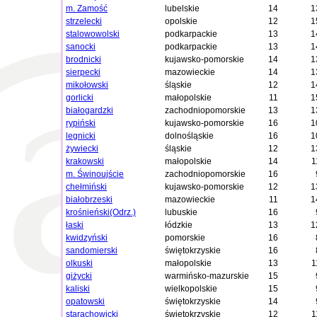
m. Zamość
lubelskie
14
1
strzelecki
opolskie
12
1
stalowowolski
podkarpackie
13
1
sanocki
podkarpackie
13
1
brodnicki
kujawsko-pomorskie
14
1
sierpecki
mazowieckie
14
1
mikołowski
śląskie
12
1
gorlicki
małopolskie
11
1
białogardzki
zachodniopomorskie
13
1
rypiński
kujawsko-pomorskie
16
1
legnicki
dolnośląskie
16
1
żywiecki
śląskie
12
1
krakowski
małopolskie
14
1
m. Świnoujście
zachodniopomorskie
16
chełmiński
kujawsko-pomorskie
12
1
białobrzeski
mazowieckie
11
1
krośnieński(Odrz.)
lubuskie
16
łaski
łódzkie
13
1
kwidzyński
pomorskie
16
sandomierski
świętokrzyskie
16
olkuski
małopolskie
13
1
giżycki
warmińsko-mazurskie
15
kaliski
wielkopolskie
15
opatowski
świętokrzyskie
14
starachowicki
świętokrzyskie
12
1