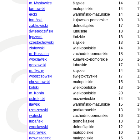
m. Mysłowice
śląskie
14
1
tarnowski
małopolskie
14
1
ełcki
warmińsko-mazurskie
14
1
toruński
kujawsko-pomorskie
18
1
ząbkowicki
dolnośląskie
17
1
świebodziński
lubuskie
18
1
łęczycki
łódzkie
18
1
częstochowski
śląskie
13
1
złotowski
wielkopolskie
14
1
m. Koszalin
zachodniopomorskie
18
1
włocławski
kujawsko-pomorskie
16
1
gorzowski
lubuskie
17
1
m. Tychy
śląskie
14
1
włoszczowski
świętokrzyskie
17
1
chrzanowski
małopolskie
15
1
kolski
wielkopolskie
13
1
m. Konin
wielkopolskie
20
ostrołęcki
mazowieckie
14
1
iławski
warmińsko-mazurskie
15
1
rzeszowski
podkarpackie
13
1
wałecki
zachodniopomorskie
16
1
lubański
dolnośląskie
13
1
wrocławski
dolnośląskie
12
1
dąbrowski
małopolskie
10
1
nowosądecki
małopolskie
15
1