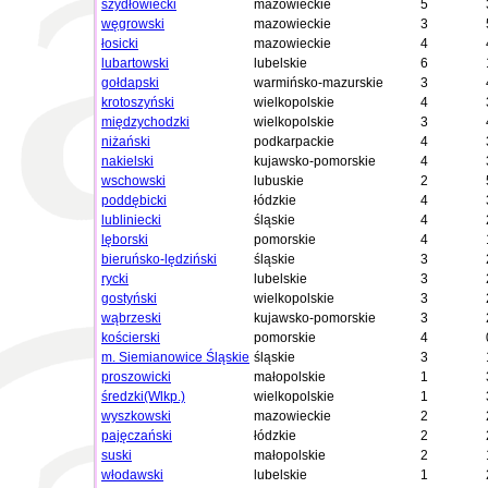
szydłowiecki
mazowieckie
5
węgrowski
mazowieckie
3
łosicki
mazowieckie
4
lubartowski
lubelskie
6
gołdapski
warmińsko-mazurskie
3
krotoszyński
wielkopolskie
4
międzychodzki
wielkopolskie
3
niżański
podkarpackie
4
nakielski
kujawsko-pomorskie
4
wschowski
lubuskie
2
poddębicki
łódzkie
4
lubliniecki
śląskie
4
lęborski
pomorskie
4
bieruńsko-lędziński
śląskie
3
rycki
lubelskie
3
gostyński
wielkopolskie
3
wąbrzeski
kujawsko-pomorskie
3
kościerski
pomorskie
4
m. Siemianowice Śląskie
śląskie
3
proszowicki
małopolskie
1
średzki(Wlkp.)
wielkopolskie
1
wyszkowski
mazowieckie
2
pajęczański
łódzkie
2
suski
małopolskie
2
włodawski
lubelskie
1