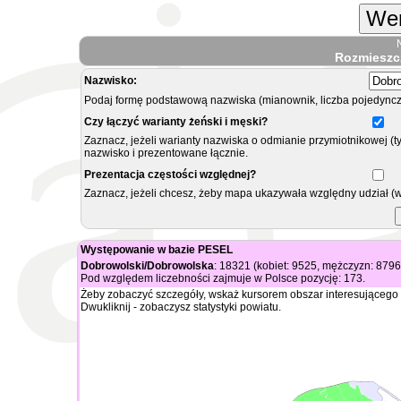
Wer
Rozmieszc
Nazwisko:
Podaj formę podstawową nazwiska (mianownik, liczba pojedyncz
Czy łączyć warianty żeński i męski?
Zaznacz, jeżeli warianty nazwiska o odmianie przymiotnikowej (t
nazwisko i prezentowane łącznie.
Prezentacja częstości względnej?
Zaznacz, jeżeli chcesz, żeby mapa ukazywała względny udział (
Występowanie w bazie PESEL
Dobrowolski/Dobrowolska
: 18321 (kobiet: 9525, mężczyzn: 8796
Pod względem liczebności zajmuje w Polsce pozycję: 173.
Żeby zobaczyć szczegóły, wskaż kursorem obszar interesującego 
Dwukliknij - zobaczysz statystyki powiatu.