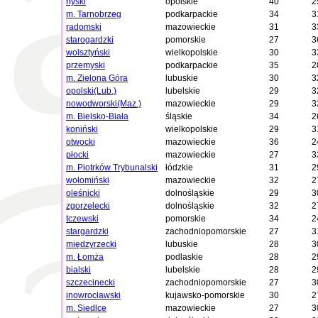
nyski
opolskie
40
2
m. Tarnobrzeg
podkarpackie
34
3
radomski
mazowieckie
31
3
starogardzki
pomorskie
27
3
wolsztyński
wielkopolskie
30
3
przemyski
podkarpackie
35
2
m. Zielona Góra
lubuskie
30
3
opolski(Lub.)
lubelskie
29
3
nowodworski(Maz.)
mazowieckie
29
3
m. Bielsko-Biała
śląskie
34
2
koniński
wielkopolskie
29
3
otwocki
mazowieckie
36
2
płocki
mazowieckie
27
3
m. Piotrków Trybunalski
łódzkie
31
2
wołomiński
mazowieckie
32
2
oleśnicki
dolnośląskie
29
3
zgorzelecki
dolnośląskie
32
2
tczewski
pomorskie
34
2
stargardzki
zachodniopomorskie
27
3
międzyrzecki
lubuskie
28
3
m. Łomża
podlaskie
28
2
bialski
lubelskie
28
2
szczecinecki
zachodniopomorskie
27
3
inowrocławski
kujawsko-pomorskie
30
2
m. Siedlce
mazowieckie
27
3