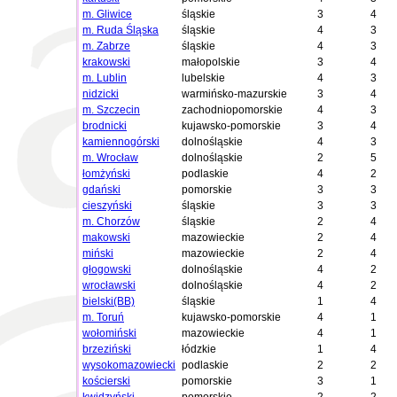
m. Gliwice
śląskie
3
4
m. Ruda Śląska
śląskie
4
3
m. Zabrze
śląskie
4
3
krakowski
małopolskie
3
4
m. Lublin
lubelskie
4
3
nidzicki
warmińsko-mazurskie
3
4
m. Szczecin
zachodniopomorskie
4
3
brodnicki
kujawsko-pomorskie
3
4
kamiennogórski
dolnośląskie
4
3
m. Wrocław
dolnośląskie
2
5
łomżyński
podlaskie
4
2
gdański
pomorskie
3
3
cieszyński
śląskie
3
3
m. Chorzów
śląskie
2
4
makowski
mazowieckie
2
4
miński
mazowieckie
2
4
głogowski
dolnośląskie
4
2
wrocławski
dolnośląskie
4
2
bielski(BB)
śląskie
1
4
m. Toruń
kujawsko-pomorskie
4
1
wołomiński
mazowieckie
4
1
brzeziński
łódzkie
1
4
wysokomazowiecki
podlaskie
2
2
kościerski
pomorskie
3
1