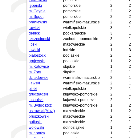
kwidzyński
pomorskie
2
2
lęborski
pomorskie
2
2
m. Gdynia
pomorskie
2
2
m. Sopot
pomorskie
2
2
braniewski
warmińsko-mazurskie
2
2
rawicki
wielkopolskie
3
1
dębicki
podkarpackie
3
1
szczecinecki
zachodniopomorskie
3
1
lipski
mazowieckie
2
2
łowicki
łódzkie
1
3
białostocki
podlaskie
2
1
grajewski
podlaskie
1
2
m. Katowice
śląskie
1
2
m. Żory
śląskie
2
1
działdowski
warmińsko-mazurskie
2
1
iławski
warmińsko-mazurskie
2
1
pilski
wielkopolskie
2
1
grudziądzki
kujawsko-pomorskie
2
1
tucholski
kujawsko-pomorskie
2
1
m. Bydgoszcz
kujawsko-pomorskie
1
2
ostrowski(Maz.)
mazowieckie
1
2
pruszkowski
mazowieckie
2
1
pułtuski
mazowieckie
2
1
wołowski
dolnośląskie
1
2
m. Łomża
podlaskie
1
1