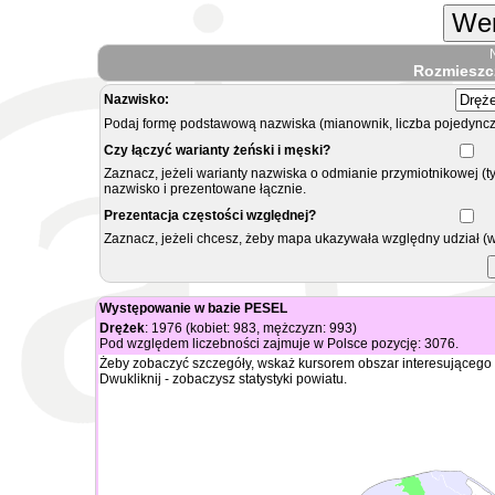
Wer
Rozmieszc
Nazwisko:
Podaj formę podstawową nazwiska (mianownik, liczba pojedyncz
Czy łączyć warianty żeński i męski?
Zaznacz, jeżeli warianty nazwiska o odmianie przymiotnikowej (t
nazwisko i prezentowane łącznie.
Prezentacja częstości względnej?
Zaznacz, jeżeli chcesz, żeby mapa ukazywała względny udział (
Występowanie w bazie PESEL
Drężek
: 1976 (kobiet: 983, mężczyzn: 993)
Pod względem liczebności zajmuje w Polsce pozycję: 3076.
Żeby zobaczyć szczegóły, wskaż kursorem obszar interesującego 
Dwukliknij - zobaczysz statystyki powiatu.