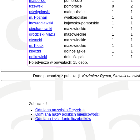
malborski
pomorskie
1
1
tczewski
pomorskie
0
2
oświęcimski
małopolskie
1
1
m. Poznań
wielkopolskie
1
1
inowrocławski
kujawsko-pomorskie
1
1
ciechanowski
mazowieckie
1
1
grodziski(Maz.)
mazowieckie
1
1
otwocki
mazowieckie
1
1
m. Płock
mazowieckie
1
1
kłodzki
dolnośląskie
1
1
polkowicki
dolnośląskie
1
1
Pojedynczo w powiatach: 15 osób.
Dane pochodzą z publikacji:
Kazimierz Rymut
, Słownik nazwis
Zobacz też:
Odmiana nazwiska Drężek
Odmiana nazw polskich miejscowości
Odmiana i składanie liczebników