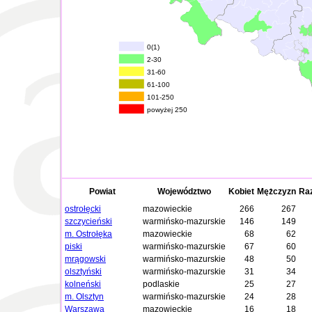
0(1)
2-30
31-60
61-100
101-250
powyżej 250
Powiat
Województwo
Kobiet
Mężczyzn
Ra
ostrołęcki
mazowieckie
266
267
szczycieński
warmińsko-mazurskie
146
149
m. Ostrołęka
mazowieckie
68
62
piski
warmińsko-mazurskie
67
60
mrągowski
warmińsko-mazurskie
48
50
olsztyński
warmińsko-mazurskie
31
34
kolneński
podlaskie
25
27
m. Olsztyn
warmińsko-mazurskie
24
28
Warszawa
mazowieckie
16
18