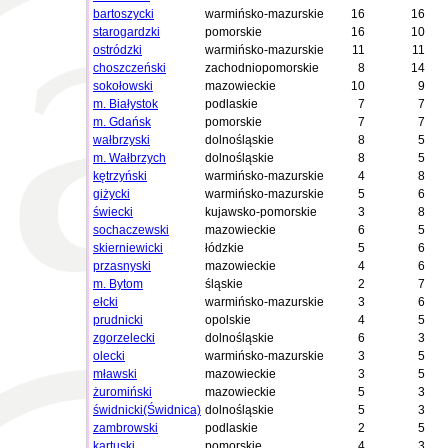
bartoszycki
warmińsko-mazurskie
16
16
starogardzki
pomorskie
16
10
ostródzki
warmińsko-mazurskie
11
11
choszczeński
zachodniopomorskie
8
14
sokołowski
mazowieckie
10
9
m. Białystok
podlaskie
7
7
m. Gdańsk
pomorskie
7
7
wałbrzyski
dolnośląskie
8
5
m. Wałbrzych
dolnośląskie
8
5
kętrzyński
warmińsko-mazurskie
4
8
giżycki
warmińsko-mazurskie
5
6
świecki
kujawsko-pomorskie
3
8
sochaczewski
mazowieckie
6
5
skierniewicki
łódzkie
5
6
przasnyski
mazowieckie
4
6
m. Bytom
śląskie
2
7
ełcki
warmińsko-mazurskie
3
6
prudnicki
opolskie
4
5
zgorzelecki
dolnośląskie
6
3
olecki
warmińsko-mazurskie
3
5
mławski
mazowieckie
3
5
żuromiński
mazowieckie
5
3
świdnicki(Świdnica)
dolnośląskie
5
3
zambrowski
podlaskie
2
5
kartuski
pomorskie
4
3