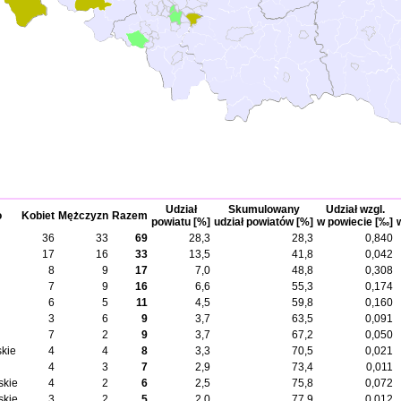
Udział
Skumulowany
Udział wzgl.
o
Kobiet
Mężczyzn
Razem
powiatu [%]
udział powiatów [%]
w powiecie [‰]
36
33
69
28,3
28,3
0,840
17
16
33
13,5
41,8
0,042
8
9
17
7,0
48,8
0,308
7
9
16
6,6
55,3
0,174
6
5
11
4,5
59,8
0,160
3
6
9
3,7
63,5
0,091
7
2
9
3,7
67,2
0,050
kie
4
4
8
3,3
70,5
0,021
4
3
7
2,9
73,4
0,011
skie
4
2
6
2,5
75,8
0,072
skie
3
2
5
2,0
77,9
0,012