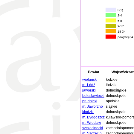
0(1)
2-4
5-8
9-17
18-34
powyżej 34
Powiat
Województw
wieluński
łódzkie
m. Łódź
łódzkie
jaworski
dolnośląskie
bolesławiecki
dolnośląskie
prudnicki
opolskie
m. Jaworzno
śląskie
kłodzki
dolnośląskie
m. Bydgoszcz
kujawsko-pomors
m. Wrocław
dolnośląskie
szczecinecki
zachodniopomor
m. Szczecin
zachodniopomor