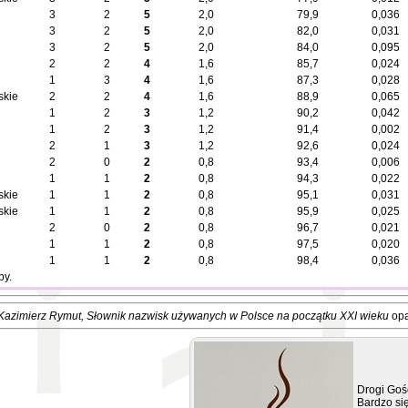
3
2
5
2,0
79,9
0,036
3
2
5
2,0
82,0
0,031
3
2
5
2,0
84,0
0,095
2
2
4
1,6
85,7
0,024
1
3
4
1,6
87,3
0,028
skie
2
2
4
1,6
88,9
0,065
1
2
3
1,2
90,2
0,042
1
2
3
1,2
91,4
0,002
2
1
3
1,2
92,6
0,024
2
0
2
0,8
93,4
0,006
1
1
2
0,8
94,3
0,022
skie
1
1
2
0,8
95,1
0,031
skie
1
1
2
0,8
95,9
0,025
2
0
2
0,8
96,7
0,021
1
1
2
0,8
97,5
0,020
1
1
2
0,8
98,4
0,036
by.
Kazimierz Rymut
, Słownik nazwisk używanych w Polsce na początku XXI wieku
opa
Drogi Goś
Bardzo się