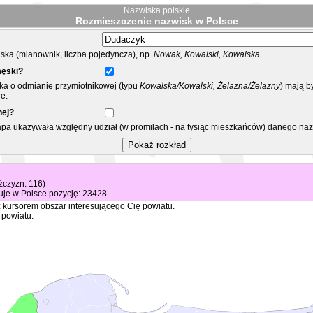
Nazwiska polskie
Rozmieszczenie nazwisk w Polsce
ka (mianownik, liczba pojedyncza), np.
Nowak, Kowalski, Kowalska...
męski?
ska o odmianie przymiotnikowej (typu
Kowalska/Kowalski, Żelazna/Żelazny
) mają b
e.
nej?
mapa ukazywała względny udział (w promilach - na tysiąc mieszkańców) danego na
ężczyzn: 116)
je w Polsce pozycję: 23428.
 kursorem obszar interesującego Cię powiatu.
 powiatu.