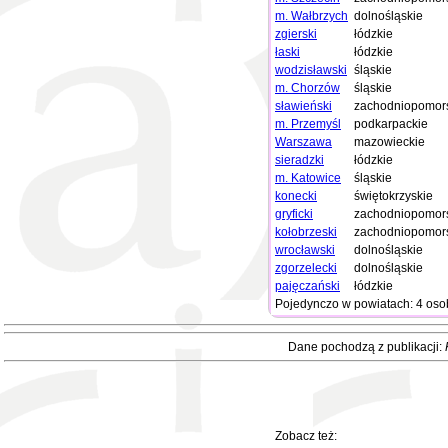
m. Wałbrzych
dolnośląskie
zgierski
łódzkie
łaski
łódzkie
wodzisławski
śląskie
m. Chorzów
śląskie
sławieński
zachodniopomor
m. Przemyśl
podkarpackie
Warszawa
mazowieckie
sieradzki
łódzkie
m. Katowice
śląskie
konecki
świętokrzyskie
gryficki
zachodniopomor
kołobrzeski
zachodniopomor
wrocławski
dolnośląskie
zgorzelecki
dolnośląskie
pajęczański
łódzkie
Pojedynczo w powiatach: 4 oso
Dane pochodzą z publikacji:
Zobacz też: