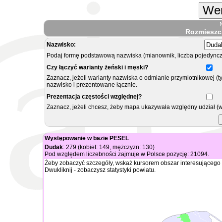
Wer
Rozmieszc
Nazwisko:
Podaj formę podstawową nazwiska (mianownik, liczba pojedyncz
Czy łączyć warianty żeński i męski?
Zaznacz, jeżeli warianty nazwiska o odmianie przymiotnikowej (t
nazwisko i prezentowane łącznie.
Prezentacja częstości względnej?
Zaznacz, jeżeli chcesz, żeby mapa ukazywała względny udział (
Występowanie w bazie PESEL
Dudak
: 279 (kobiet: 149, mężczyzn: 130)
Pod względem liczebności zajmuje w Polsce pozycję: 21094.
Żeby zobaczyć szczegóły, wskaż kursorem obszar interesującego 
Dwukliknij - zobaczysz statystyki powiatu.