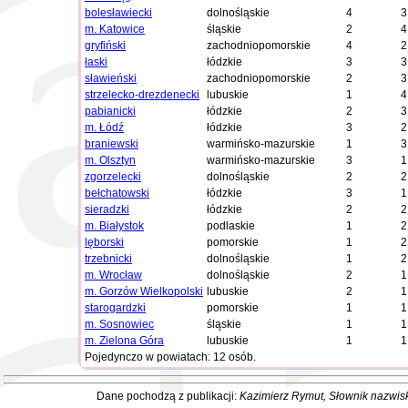
bolesławiecki
dolnośląskie
4
3
m. Katowice
śląskie
2
4
gryfiński
zachodniopomorskie
4
2
łaski
łódzkie
3
3
sławieński
zachodniopomorskie
2
3
strzelecko-drezdenecki
lubuskie
1
4
pabianicki
łódzkie
2
3
m. Łódź
łódzkie
3
2
braniewski
warmińsko-mazurskie
1
3
m. Olsztyn
warmińsko-mazurskie
3
1
zgorzelecki
dolnośląskie
2
2
bełchatowski
łódzkie
3
1
sieradzki
łódzkie
2
2
m. Białystok
podlaskie
1
2
lęborski
pomorskie
1
2
trzebnicki
dolnośląskie
1
2
m. Wrocław
dolnośląskie
2
1
m. Gorzów Wielkopolski
lubuskie
2
1
starogardzki
pomorskie
1
1
m. Sosnowiec
śląskie
1
1
m. Zielona Góra
lubuskie
1
1
Pojedynczo w powiatach: 12 osób.
Dane pochodzą z publikacji:
Kazimierz Rymut
, Słownik nazwis