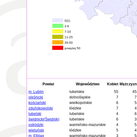
0(1)
2-6
7-10
11-25
26-50
powyżej 50
Powiat
Województwo
Kobiet
Mężczyzn
m. Lublin
lubelskie
55
45
oleśnicki
dolnośląskie
7
7
kościański
wielkopolskie
6
5
zduńskowolski
łódzkie
7
4
lubelski
lubelskie
4
6
świdnicki(Świdnik)
lubelskie
6
3
ostródzki
warmińsko-mazurskie
4
5
wieluński
łódzkie
5
4
m. Elbląg
warmińsko-mazurskie
3
5