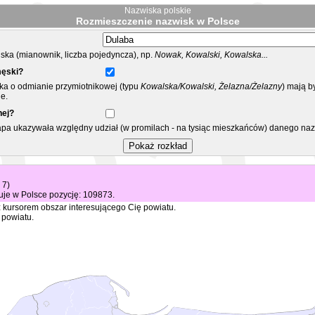
Nazwiska polskie
Rozmieszczenie nazwisk w Polsce
ka (mianownik, liczba pojedyncza), np.
Nowak, Kowalski, Kowalska...
męski?
ska o odmianie przymiotnikowej (typu
Kowalska/Kowalski, Żelazna/Żelazny
) mają b
e.
nej?
mapa ukazywała względny udział (w promilach - na tysiąc mieszkańców) danego na
 7)
je w Polsce pozycję: 109873.
 kursorem obszar interesującego Cię powiatu.
 powiatu.