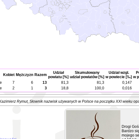
Udział
Skumulowany
Udział wzgl.
P
Kobiet
Mężczyzn
Razem
powiatu [%]
udział powiatów [%]
w powiecie [‰]
w p
e
7
6
13
81,3
81,3
0,147
e
2
1
3
18,8
100,0
0,016
Kazimierz Rymut
, Słownik nazwisk używanych w Polsce na początku XXI wieku
opa
Drogi Goś
Bardzo się
mojego se