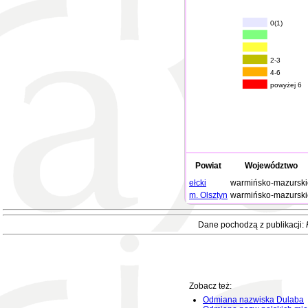
0(1)
2-3
4-6
powyżej 6
Powiat
Województwo
ełcki
warmińsko-mazurski
m. Olsztyn
warmińsko-mazurski
Dane pochodzą z publikacji:
Zobacz też:
Odmiana nazwiska Dulaba