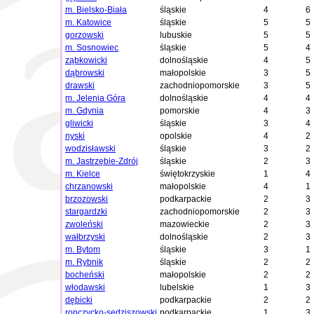
m. Bielsko-Biała
śląskie
4
6
m. Katowice
śląskie
5
5
gorzowski
lubuskie
5
5
m. Sosnowiec
śląskie
5
4
ząbkowicki
dolnośląskie
4
5
dąbrowski
małopolskie
3
5
drawski
zachodniopomorskie
3
5
m. Jelenia Góra
dolnośląskie
4
4
m. Gdynia
pomorskie
4
3
gliwicki
śląskie
3
4
nyski
opolskie
4
2
wodzisławski
śląskie
3
2
m. Jastrzębie-Zdrój
śląskie
2
3
m. Kielce
świętokrzyskie
1
4
chrzanowski
małopolskie
4
1
brzozowski
podkarpackie
2
3
stargardzki
zachodniopomorskie
2
3
zwoleński
mazowieckie
2
3
wałbrzyski
dolnośląskie
2
3
m. Bytom
śląskie
3
1
m. Rybnik
śląskie
2
2
bocheński
małopolskie
2
2
włodawski
lubelskie
1
3
dębicki
podkarpackie
2
2
ropczycko-sędziszowski
podkarpackie
1
3