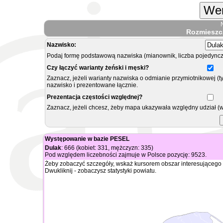
Wer
Rozmieszc
Nazwisko:
Podaj formę podstawową nazwiska (mianownik, liczba pojedyncz
Czy łączyć warianty żeński i męski?
Zaznacz, jeżeli warianty nazwiska o odmianie przymiotnikowej (t
nazwisko i prezentowane łącznie.
Prezentacja częstości względnej?
Zaznacz, jeżeli chcesz, żeby mapa ukazywała względny udział (
Występowanie w bazie PESEL
Dulak
: 666 (kobiet: 331, mężczyzn: 335)
Pod względem liczebności zajmuje w Polsce pozycję: 9523.
Żeby zobaczyć szczegóły, wskaż kursorem obszar interesującego 
Dwukliknij - zobaczysz statystyki powiatu.