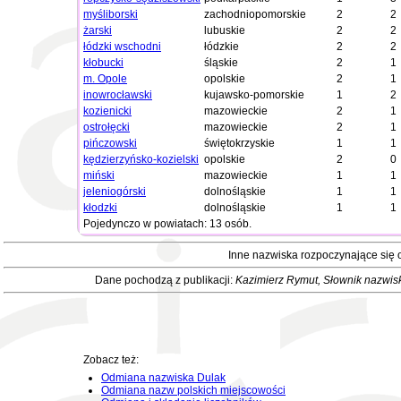
myśliborski
zachodniopomorskie
2
2
żarski
lubuskie
2
2
łódzki wschodni
łódzkie
2
2
kłobucki
śląskie
2
1
m. Opole
opolskie
2
1
inowrocławski
kujawsko-pomorskie
1
2
kozienicki
mazowieckie
2
1
ostrołęcki
mazowieckie
2
1
pińczowski
świętokrzyskie
1
1
kędzierzyńsko-kozielski
opolskie
2
0
miński
mazowieckie
1
1
jeleniogórski
dolnośląskie
1
1
kłodzki
dolnośląskie
1
1
Pojedynczo w powiatach: 13 osób.
Inne nazwiska rozpoczynające się 
Dane pochodzą z publikacji:
Kazimierz Rymut
, Słownik nazwis
Zobacz też:
Odmiana nazwiska Dulak
Odmiana nazw polskich miejscowości