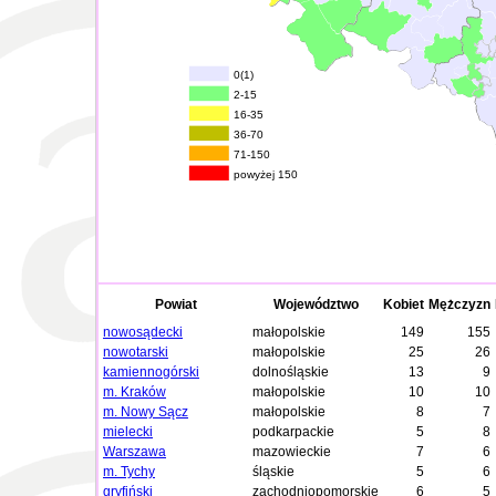
0(1)
2-15
16-35
36-70
71-150
powyżej 150
Powiat
Województwo
Kobiet
Mężczyzn
nowosądecki
małopolskie
149
155
nowotarski
małopolskie
25
26
kamiennogórski
dolnośląskie
13
9
m. Kraków
małopolskie
10
10
m. Nowy Sącz
małopolskie
8
7
mielecki
podkarpackie
5
8
Warszawa
mazowieckie
7
6
m. Tychy
śląskie
5
6
gryfiński
zachodniopomorskie
6
5