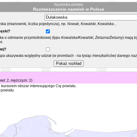
Nazwiska polskie
Rozmieszczenie nazwisk w Polsce
ka (mianownik, liczba pojedyncza), np.
Nowak, Kowalski, Kowalska...
męski?
ska o odmianie przymiotnikowej (typu
Kowalska/Kowalski, Żelazna/Żelazny
) mają b
e.
nej?
mapa ukazywała względny udział (w promilach - na tysiąc mieszkańców) danego na
biet: 2, mężczyzn: 2)
 kursorem obszar interesującego Cię powiatu.
 powiatu.