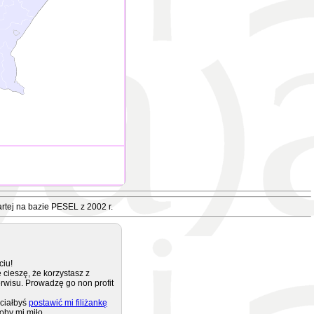
rtej na bazie PESEL z 2002 r.
ciu!
 cieszę, że korzystasz z
rwisu. Prowadzę go non profit
ciałbyś
postawić mi filiżankę
oby mi miło.