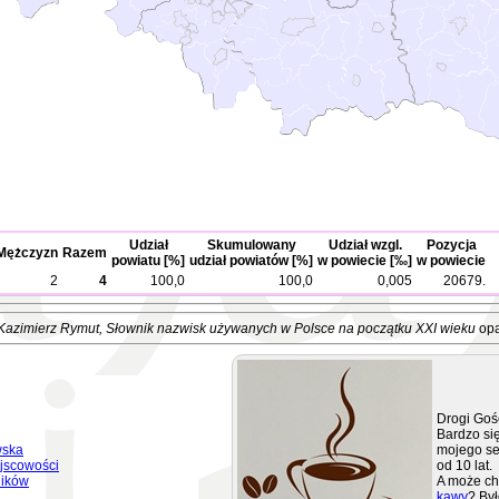
Udział
Skumulowany
Udział wzgl.
Pozycja
Mężczyzn
Razem
powiatu [%]
udział powiatów [%]
w powiecie [‰]
w powiecie
2
4
100,0
100,0
0,005
20679.
Kazimierz Rymut
, Słownik nazwisk używanych w Polsce na początku XXI wieku
opa
Drogi Goś
Bardzo się
wska
mojego se
jscowości
od 10 lat.
ników
A może ch
kawy
? Był