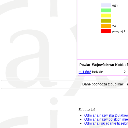
0(1)
2-2
powyżej 2
Powiat
Województwo
Kobiet
m. Łódź
łódzkie
2
Dane pochodzą z publikacji:
Zobacz też:
Odmiana nazwiska Dulako
Odmiana nazw polskich mie
Odmiana i składanie liczeb