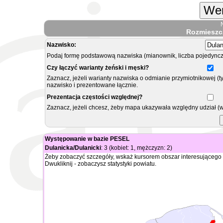
Wer
Rozmieszc
Nazwisko:
Podaj formę podstawową nazwiska (mianownik, liczba pojedyncz
Czy łączyć warianty żeński i męski?
Zaznacz, jeżeli warianty nazwiska o odmianie przymiotnikowej (t
nazwisko i prezentowane łącznie.
Prezentacja częstości względnej?
Zaznacz, jeżeli chcesz, żeby mapa ukazywała względny udział (
Występowanie w bazie PESEL
Dulanicka/Dulanicki
: 3 (kobiet: 1, mężczyzn: 2)
Żeby zobaczyć szczegóły, wskaż kursorem obszar interesującego 
Dwukliknij - zobaczysz statystyki powiatu.