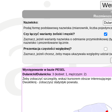
Wer
Rozmieszc
Nazwisko:
Podaj formę podstawową nazwiska (mianownik, liczba pojedyncz
Czy łączyć warianty żeński i męski?
Zaznacz, jeżeli warianty nazwiska o odmianie przymiotnikowej (t
nazwisko i prezentowane łącznie.
Prezentacja częstości względnej?
Zaznacz, jeżeli chcesz, żeby mapa ukazywała względny udział (
Występowanie w bazie PESEL
Dulanicki/Dulanicka
: 3 (kobiet: 1, mężczyzn: 2)
Żeby zobaczyć szczegóły, wskaż kursorem obszar interesującego 
Dwukliknij - zobaczysz statystyki powiatu.