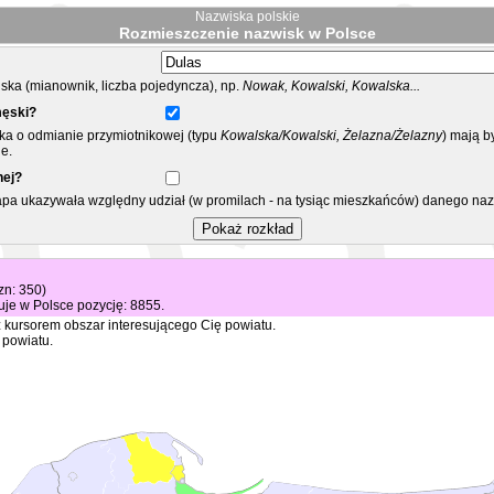
Nazwiska polskie
Rozmieszczenie nazwisk w Polsce
ka (mianownik, liczba pojedyncza), np.
Nowak, Kowalski, Kowalska...
męski?
ska o odmianie przymiotnikowej (typu
Kowalska/Kowalski, Żelazna/Żelazny
) mają b
e.
nej?
mapa ukazywała względny udział (w promilach - na tysiąc mieszkańców) danego na
zn: 350)
je w Polsce pozycję: 8855.
 kursorem obszar interesującego Cię powiatu.
 powiatu.