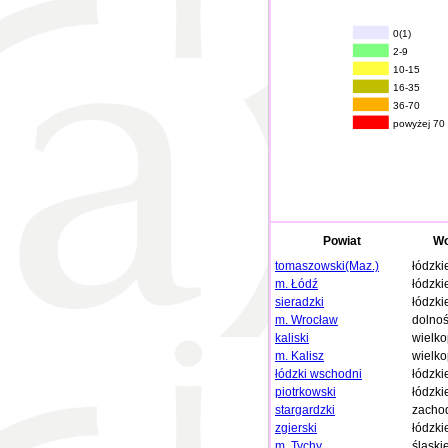
0(1)
2-9
10-15
16-35
36-70
powyżej 70
Powiat
Wo
tomaszowski(Maz.)
łódzki
m. Łódź
łódzki
sieradzki
łódzki
m. Wrocław
dolnoś
kaliski
wielko
m. Kalisz
wielko
łódzki wschodni
łódzki
piotrkowski
łódzki
stargardzki
zacho
zgierski
łódzki
m. Tychy
śląski