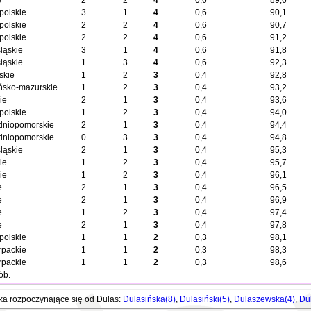
e
2
2
4
0,6
89,6
polskie
3
1
4
0,6
90,1
polskie
2
2
4
0,6
90,7
polskie
2
2
4
0,6
91,2
ląskie
3
1
4
0,6
91,8
ląskie
1
3
4
0,6
92,3
skie
1
2
3
0,4
92,8
ńsko-mazurskie
1
2
3
0,4
93,2
ie
2
1
3
0,4
93,6
polskie
1
2
3
0,4
94,0
dniopomorskie
2
1
3
0,4
94,4
dniopomorskie
0
3
3
0,4
94,8
ląskie
2
1
3
0,4
95,3
ie
1
2
3
0,4
95,7
ie
1
2
3
0,4
96,1
e
2
1
3
0,4
96,5
e
2
1
3
0,4
96,9
e
1
2
3
0,4
97,4
e
2
1
3
0,4
97,8
polskie
1
1
2
0,3
98,1
rpackie
1
1
2
0,3
98,3
rpackie
1
1
2
0,3
98,6
ób.
ka rozpoczynające się od Dulas:
Dulasińska(8)
,
Dulasiński(5)
,
Dulaszewska(4)
,
Du