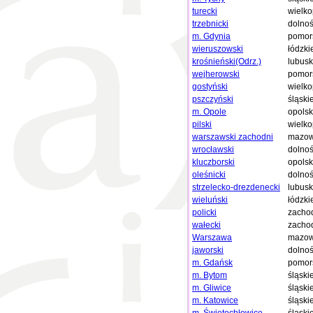
turecki
wielko
trzebnicki
dolnoś
m. Gdynia
pomor
wieruszowski
łódzki
krośnieński(Odrz.)
lubusk
wejherowski
pomor
gostyński
wielko
pszczyński
śląski
m. Opole
opolsk
pilski
wielko
warszawski zachodni
mazow
wrocławski
dolnoś
kluczborski
opolsk
oleśnicki
dolnoś
strzelecko-drezdenecki
lubusk
wieluński
łódzki
policki
zacho
wałecki
zacho
Warszawa
mazow
jaworski
dolnoś
m. Gdańsk
pomor
m. Bytom
śląski
m. Gliwice
śląski
m. Katowice
śląski