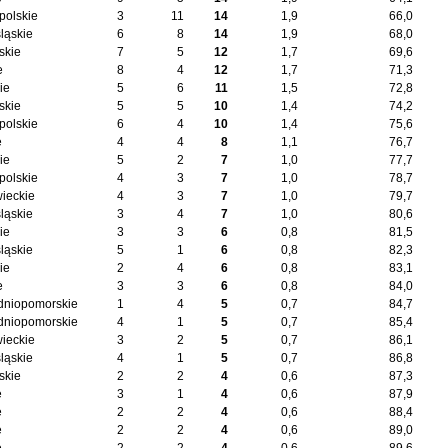
polskie
3
11
14
1,9
66,0
ląskie
6
8
14
1,9
68,0
skie
7
5
12
1,7
69,6
e
8
4
12
1,7
71,3
ie
5
6
11
1,5
72,8
skie
5
5
10
1,4
74,2
polskie
6
4
10
1,4
75,6
e
4
4
8
1,1
76,7
ie
5
2
7
1,0
77,7
polskie
4
3
7
1,0
78,7
ieckie
4
3
7
1,0
79,7
ląskie
3
4
7
1,0
80,6
ie
3
3
6
0,8
81,5
ląskie
5
1
6
0,8
82,3
ie
2
4
6
0,8
83,1
e
3
3
6
0,8
84,0
dniopomorskie
1
4
5
0,7
84,7
dniopomorskie
4
1
5
0,7
85,4
ieckie
3
2
5
0,7
86,1
ląskie
4
1
5
0,7
86,8
skie
2
2
4
0,6
87,3
e
3
1
4
0,6
87,9
e
2
2
4
0,6
88,4
e
2
2
4
0,6
89,0