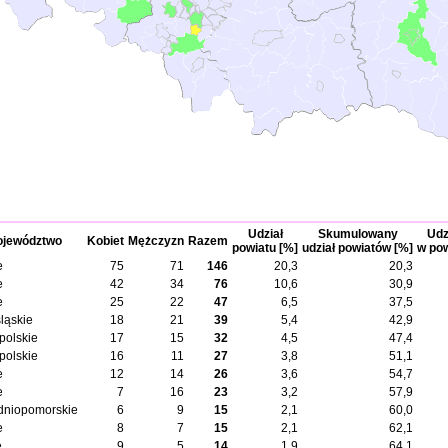
Udział
Skumulowany
Udz
jewództwo
Kobiet
Mężczyzn
Razem
powiatu [%]
udział powiatów [%]
w pow
e
75
71
146
20,3
20,3
e
42
34
76
10,6
30,9
e
25
22
47
6,5
37,5
ląskie
18
21
39
5,4
42,9
polskie
17
15
32
4,5
47,4
polskie
16
11
27
3,8
51,1
e
12
14
26
3,6
54,7
e
7
16
23
3,2
57,9
dniopomorskie
6
9
15
2,1
60,0
e
8
7
15
2,1
62,1
e
9
5
14
1,9
64,1