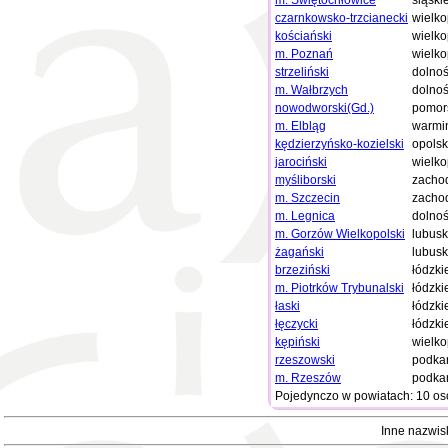
m. Świętochłowice
śląski
czarnkowsko-trzcianecki
wielko
kościański
wielko
m. Poznań
wielko
strzeliński
dolnoś
m. Wałbrzych
dolnoś
nowodworski(Gd.)
pomor
m. Elbląg
warmi
kędzierzyńsko-kozielski
opolsk
jarociński
wielko
myśliborski
zacho
m. Szczecin
zacho
m. Legnica
dolnoś
m. Gorzów Wielkopolski
lubusk
żagański
lubusk
brzeziński
łódzki
m. Piotrków Trybunalski
łódzki
łaski
łódzki
łęczycki
łódzki
kępiński
wielko
rzeszowski
podka
m. Rzeszów
podka
Pojedynczo w powiatach: 10 os
Inne nazwis