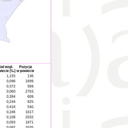
iał wzgl.
Pozycja
iecie [‰]
w powiecie
1,155
136.
0,096
1699.
0,372
569.
0,060
2763.
0,394
609.
0,244
825.
0,416
540.
0,246
1017.
0,108
2032.
0,093
1871.
0,097
2035.