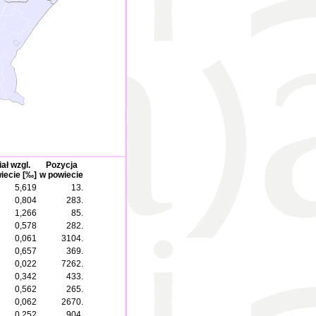
ał wzgl.
Pozycja
iecie [‰]
w powiecie
5,619
13.
0,804
283.
1,266
85.
0,578
282.
0,061
3104.
0,657
369.
0,022
7262.
0,342
433.
0,562
265.
0,062
2670.
0,252
904.