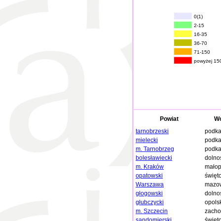
0(1)
2-15
16-35
36-70
71-150
powyżej 15
Powiat
Wo
tarnobrzeski
podka
mielecki
podka
m. Tarnobrzeg
podka
bolesławiecki
dolno
m. Kraków
małop
opatowski
święt
Warszawa
mazow
głogowski
dolno
głubczycki
opols
m. Szczecin
zacho
sandomierski
święt