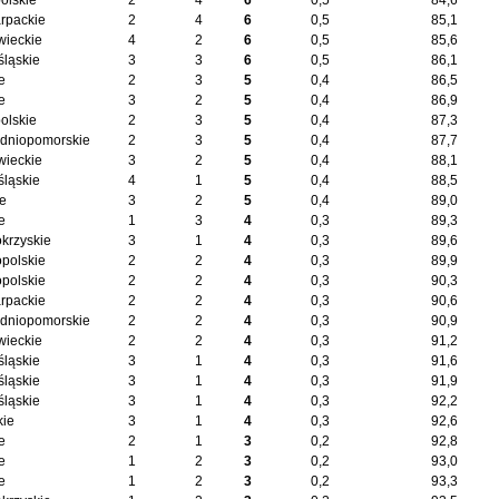
olskie
2
4
6
0,5
84,6
rpackie
2
4
6
0,5
85,1
ieckie
4
2
6
0,5
85,6
śląskie
3
3
6
0,5
86,1
e
2
3
5
0,4
86,5
e
3
2
5
0,4
86,9
olskie
2
3
5
0,4
87,3
dniopomorskie
2
3
5
0,4
87,7
ieckie
3
2
5
0,4
88,1
śląskie
4
1
5
0,4
88,5
ie
3
2
5
0,4
89,0
e
1
3
4
0,3
89,3
okrzyskie
3
1
4
0,3
89,6
opolskie
2
2
4
0,3
89,9
opolskie
2
2
4
0,3
90,3
rpackie
2
2
4
0,3
90,6
dniopomorskie
2
2
4
0,3
90,9
ieckie
2
2
4
0,3
91,2
śląskie
3
1
4
0,3
91,6
śląskie
3
1
4
0,3
91,9
śląskie
3
1
4
0,3
92,2
kie
3
1
4
0,3
92,6
e
2
1
3
0,2
92,8
e
1
2
3
0,2
93,0
e
1
2
3
0,2
93,3