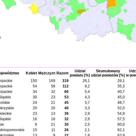
0
Udział
Skumulowany
Udzi
jewództwo
Kobiet
Mężczyzn
Razem
powiatu [%]
udział powiatów [%]
w pow
rpackie
150
169
319
26,1
26,1
rpackie
54
58
112
9,2
35,3
rpackie
34
32
66
5,4
40,7
śląskie
30
23
53
4,3
45,0
olskie
24
21
45
3,7
48,7
okrzyskie
20
20
40
3,3
52,0
ieckie
23
13
36
2,9
54,9
śląskie
16
16
32
2,6
57,5
kie
9
21
30
2,5
60,0
dniopomorskie
15
11
26
2,1
62,1
okrzyskie
13
9
22
1,8
63,9