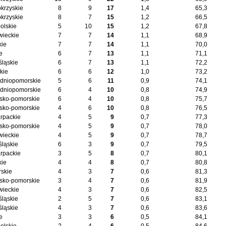
okrzyskie
8
9
17
1,4
65,3
okrzyskie
8
7
15
1,2
66,5
olskie
5
10
15
1,2
67,8
ieckie
7
7
14
1,1
68,9
kie
7
7
14
1,1
70,0
e
6
7
13
1,1
71,1
śląskie
6
7
13
1,1
72,2
kie
6
6
12
1,0
73,2
dniopomorskie
5
6
11
0,9
74,1
dniopomorskie
6
4
10
0,8
74,9
sko-pomorskie
6
4
10
0,8
75,7
sko-pomorskie
4
6
10
0,8
76,5
rpackie
4
5
9
0,7
77,3
sko-pomorskie
4
5
9
0,7
78,0
ieckie
4
5
9
0,7
78,7
śląskie
6
3
9
0,7
79,5
rpackie
3
5
8
0,7
80,1
kie
4
4
8
0,7
80,8
skie
4
3
7
0,6
81,3
sko-pomorskie
3
4
7
0,6
81,9
ieckie
4
3
7
0,6
82,5
śląskie
2
5
7
0,6
83,1
śląskie
4
3
7
0,6
83,6
e
3
3
6
0,5
84,1