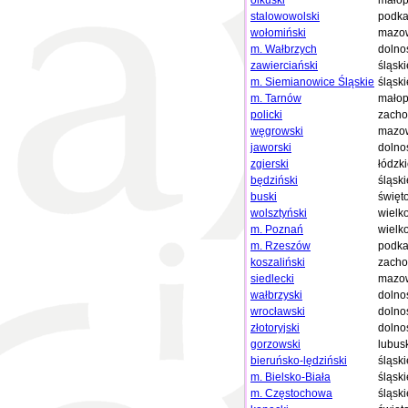
olkuski
małop
stalowowolski
podka
wołomiński
mazow
m. Wałbrzych
dolno
zawierciański
śląski
m. Siemianowice Śląskie
śląski
m. Tarnów
małop
policki
zacho
węgrowski
mazow
jaworski
dolno
zgierski
łódzk
będziński
śląski
buski
święt
wolsztyński
wielk
m. Poznań
wielk
m. Rzeszów
podka
koszaliński
zacho
siedlecki
mazow
wałbrzyski
dolno
wrocławski
dolno
złotoryjski
dolno
gorzowski
lubus
bieruńsko-lędziński
śląski
m. Bielsko-Biała
śląski
m. Częstochowa
śląski