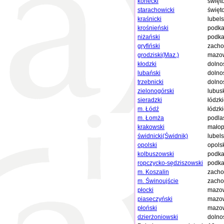
konecki
święt
starachowicki
święt
kraśnicki
lubels
krośnieński
podka
niżański
podka
gryfiński
zacho
grodziski(Maz.)
mazow
kłodzki
dolno
lubański
dolno
trzebnicki
dolno
zielonogórski
lubus
sieradzki
łódzk
m. Łódź
łódzk
m. Łomża
podla
krakowski
małop
świdnicki(Świdnik)
lubels
opolski
opols
kolbuszowski
podka
ropczycko-sędziszowski
podka
m. Koszalin
zacho
m. Świnoujście
zacho
płocki
mazow
piaseczyński
mazow
płoński
mazow
dzierżoniowski
dolno