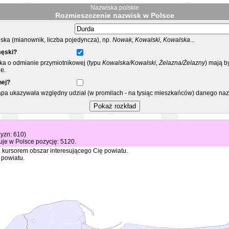
Nazwiska polskie
Rozmieszczenie nazwisk w Polsce
ka (mianownik, liczba pojedyncza), np.
Nowak, Kowalski, Kowalska...
męski?
ska o odmianie przymiotnikowej (typu
Kowalska/Kowalski, Żelazna/Żelazny
) mają b
e.
nej?
mapa ukazywała względny udział (w promilach - na tysiąc mieszkańców) danego na
zyzn: 610)
je w Polsce pozycję: 5120.
 kursorem obszar interesującego Cię powiatu.
 powiatu.