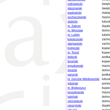
ostrowiecki
święt
staszowski
święt
wadowicki
małop
sochaczewski
mazow
słubicki
lubus
m. Zabrze
śląski
m. Wrocław
dolno
m. Lublin
lubels
kołobrzeski
zacho
stargardzki
zacho
bydgoski
kujaw
m. Toruń
kujaw
dębicki
podka
toruński
kujaw
wyszkowski
mazow
średzki
dolno
sanocki
podka
m. Gorzów Wielkopolski
lubus
gdański
pomor
m. Bydgoszcz
kujaw
pruszkowski
mazow
lubiński
dolno
zgorzelecki
dolno
cieszyński
śląski