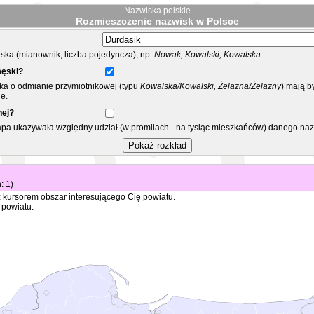
Nazwiska polskie
Rozmieszczenie nazwisk w Polsce
ka (mianownik, liczba pojedyncza), np.
Nowak, Kowalski, Kowalska...
męski?
ska o odmianie przymiotnikowej (typu
Kowalska/Kowalski, Żelazna/Żelazny
) mają b
e.
nej?
mapa ukazywała względny udział (w promilach - na tysiąc mieszkańców) danego na
: 1)
 kursorem obszar interesującego Cię powiatu.
 powiatu.