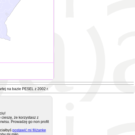
rtej na bazie PESEL z 2002 r.
ciu!
 cieszę, że korzystasz z
rwisu. Prowadzę go non profit
ciałbyś
postawić mi filiżankę
oby mi miło.