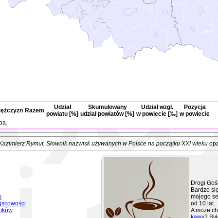
Udział
Skumulowany
Udział wzgl.
Pozycja
ężczyzn
Razem
powiatu [%]
udział powiatów [%]
w powiecie [‰]
w powiecie
ba.
Kazimierz Rymut
, Słownik nazwisk używanych w Polsce na początku XXI wieku
opa
Drogi Goś
Bardzo się
k
mojego se
jscowości
od 10 lat.
ników
A może ch
kawy
? Był