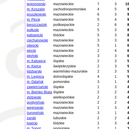
legionowski
mazowieckie
7
3
1
m. Koszalin
zachodniopomorskie
4
5
pruszkowski
mazowieckie
6
3
m. Płock
mazowieckie
5
4
bieszczadzki
podkarpackie
2
6
pułtuski
mazowieckie
5
3
pabianicki
łódzkie
5
3
ciechanowski
mazowieckie
3
3
otwocki
mazowieckie
5
1
płocki
mazowieckie
2
4
płoński
mazowieckie
3
3
m. Katowice
śląskie
2
3
m. Kielce
świętokrzyskie
2
3
lidzbarski
warmińsko-mazurskie
2
3
m. Legnica
dolnośląskie
4
1
m. Gdańsk
pomorskie
3
1
zawierciański
śląskie
1
3
m. Bielsko-Biała
śląskie
2
2
złotowski
wielkopolskie
2
2
gostyniński
mazowieckie
2
2
węgrowski
mazowieckie
1
3
żuromiński
mazowieckie
3
1
żarski
lubuskie
2
2
łowicki
łódzkie
1
3
m. Sopot
pomorskie
2
1