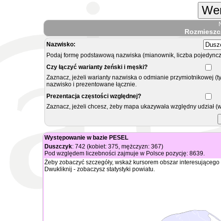
Wer
Rozmieszc
Nazwisko:
Podaj formę podstawową nazwiska (mianownik, liczba pojedyncz
Czy łączyć warianty żeński i męski?
Zaznacz, jeżeli warianty nazwiska o odmianie przymiotnikowej (t
nazwisko i prezentowane łącznie.
Prezentacja częstości względnej?
Zaznacz, jeżeli chcesz, żeby mapa ukazywała względny udział (
Występowanie w bazie PESEL
Duszczyk
: 742 (kobiet: 375, mężczyzn: 367)
Pod względem liczebności zajmuje w Polsce pozycję: 8639.
Żeby zobaczyć szczegóły, wskaż kursorem obszar interesującego 
Dwukliknij - zobaczysz statystyki powiatu.