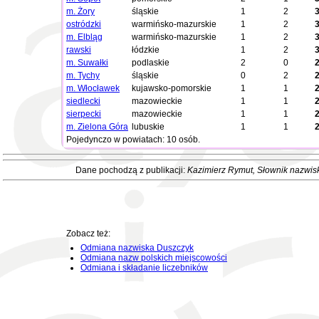
m. Żory
śląskie
1
2
ostródzki
warmińsko-mazurskie
1
2
m. Elbląg
warmińsko-mazurskie
1
2
rawski
łódzkie
1
2
m. Suwałki
podlaskie
2
0
m. Tychy
śląskie
0
2
m. Włocławek
kujawsko-pomorskie
1
1
siedlecki
mazowieckie
1
1
sierpecki
mazowieckie
1
1
m. Zielona Góra
lubuskie
1
1
Pojedynczo w powiatach: 10 osób.
Dane pochodzą z publikacji:
Kazimierz Rymut
, Słownik nazwis
Zobacz też:
Odmiana nazwiska Duszczyk
Odmiana nazw polskich miejscowości
Odmiana i składanie liczebników