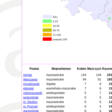
0(1)
2-15
16-35
36-70
71-100
powyżej 100
Powiat
Województwo
Kobiet
Mężczyzn
Raze
miński
mazowieckie
144
149
29
Warszawa
mazowieckie
94
91
18
myszkowski
śląskie
7
8
1
elbląski
warmińsko-mazurskie
7
8
1
ostrzeszowski
wielkopolskie
5
7
1
wołomiński
mazowieckie
6
6
1
m. Siedlce
mazowieckie
6
6
1
m. Poznań
wielkopolskie
6
4
1
garwoliński
mazowieckie
6
4
1