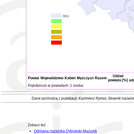
0(1)
Udział
Powiat
Województwo
Kobiet
Mężczyzn
Razem
powiatu [%]
ud
Pojedynczo w powiatach: 1 osoba.
Dane pochodzą z publikacji:
Kazimierz Rymut
, Słownik nazwis
Zobacz też:
Odmiana nazwiska Dybowski-Mazurek