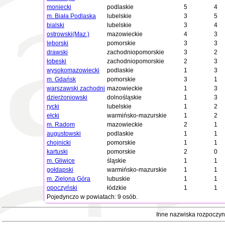
moniecki
podlaskie
5
4
m. Biała Podlaska
lubelskie
3
5
bialski
lubelskie
3
4
ostrowski(Maz.)
mazowieckie
4
3
lęborski
pomorskie
3
3
drawski
zachodniopomorskie
3
2
łobeski
zachodniopomorskie
2
3
wysokomazowiecki
podlaskie
1
3
m. Gdańsk
pomorskie
3
1
warszawski zachodni
mazowieckie
1
3
dzierżoniowski
dolnośląskie
1
3
rycki
lubelskie
1
2
ełcki
warmińsko-mazurskie
1
2
m. Radom
mazowieckie
2
1
augustowski
podlaskie
1
1
chojnicki
pomorskie
1
1
kartuski
pomorskie
2
0
m. Gliwice
śląskie
1
1
gołdapski
warmińsko-mazurskie
1
1
m. Zielona Góra
lubuskie
1
1
opoczyński
łódzkie
1
1
Pojedynczo w powiatach: 9 osób.
Inne nazwiska rozpoczyn