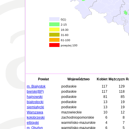
0(1)
2-15
16-30
31-60
61-100
powyżej 100
Powiat
Województwo
Kobiet
Mężczyzn
R
m. Białystok
podlaskie
117
129
bielski(BP)
podlaskie
117
118
hajnowski
podlaskie
81
85
białostocki
podlaskie
13
19
siemiatycki
podlaskie
13
19
Warszawa
mazowieckie
10
12
kołobrzeski
zachodniopomorskie
6
8
elbląski
warmińsko-mazurskie
4
7
m. Olsztyn
warmińsko-mazurskie
6
5