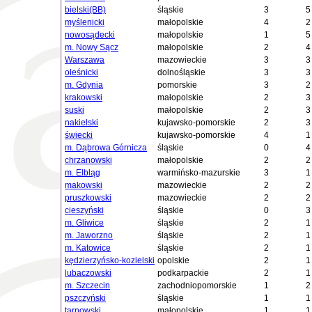
bielski(BB)
śląskie
3
5
myślenicki
małopolskie
4
2
nowosądecki
małopolskie
1
5
m. Nowy Sącz
małopolskie
2
4
Warszawa
mazowieckie
3
3
oleśnicki
dolnośląskie
3
3
m. Gdynia
pomorskie
3
2
krakowski
małopolskie
2
3
suski
małopolskie
2
3
nakielski
kujawsko-pomorskie
2
3
świecki
kujawsko-pomorskie
4
1
m. Dąbrowa Górnicza
śląskie
0
4
chrzanowski
małopolskie
2
2
m. Elbląg
warmińsko-mazurskie
3
1
makowski
mazowieckie
2
2
pruszkowski
mazowieckie
2
2
cieszyński
śląskie
0
3
m. Gliwice
śląskie
2
1
m. Jaworzno
śląskie
2
1
m. Katowice
śląskie
2
1
kędzierzyńsko-kozielski
opolskie
2
1
lubaczowski
podkarpackie
2
1
m. Szczecin
zachodniopomorskie
1
2
pszczyński
śląskie
1
1
tarnowski
małopolskie
1
1