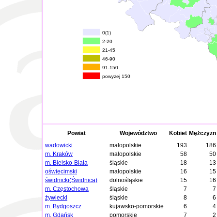
0(1)
2-20
21-45
46-90
91-150
powyżej 150
Powiat
Województwo
Kobiet
Mężczyzn
wadowicki
małopolskie
193
186
m. Kraków
małopolskie
58
50
m. Bielsko-Biała
śląskie
18
13
oświęcimski
małopolskie
16
15
świdnicki(Świdnica)
dolnośląskie
15
16
m. Częstochowa
śląskie
7
7
żywiecki
śląskie
8
6
m. Bydgoszcz
kujawsko-pomorskie
6
4
m. Gdańsk
pomorskie
7
2