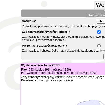
Wer
Rozmieszc
Nazwisko:
Podaj formę podstawową nazwiska (mianownik, liczba pojedyncz
Czy łączyć warianty żeński i męski?
Zaznacz, jeżeli warianty nazwiska o odmianie przymiotnikowej (t
nazwisko i prezentowane łącznie.
Prezentacja częstości względnej?
Zaznacz, jeżeli chcesz, żeby mapa ukazywała względny udział (
Występowanie w bazie PESEL
Filek
: 753 (kobiet: 393, mężczyzn: 360)
Pod względem liczebności zajmuje w Polsce pozycję: 8462.
Żeby zobaczyć szczegóły, wskaż kursorem obszar interesującego 
Dwukliknij - zobaczysz statystyki powiatu.