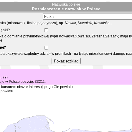
Nazwiska polskie
Rozmieszczenie nazwisk w Polsce
ka (mianownik, liczba pojedyncza), np.
Nowak, Kowalski, Kowalska...
męski?
ska o odmianie przymiotnikowej (typu
Kowalska/Kowalski, Żelazna/Żelazny
) mają b
e.
nej?
mapa ukazywała względny udział (w promilach - na tysiąc mieszkańców) danego na
: 77)
je w Polsce pozycję: 33211.
 kursorem obszar interesującego Cię powiatu.
 powiatu.