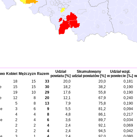
Udział
Skumulowany
Udział wzgl.
two
Kobiet
Mężczyzn
Razem
powiatu [%]
udział powiatów [%]
w powiecie [‰]
w
18
15
33
20,0
20,0
0,181
e
15
15
30
18,2
38,2
0,190
19
10
29
17,6
55,8
0,190
e
12
8
20
12,1
67,9
0,240
5
8
13
7,9
75,8
0,190
ie
3
6
9
5,5
81,2
0,094
4
4
8
4,8
86,1
0,217
ie
2
4
6
3,6
89,7
0,034
2
2
4
2,4
92,1
0,069
2
2
4
2,4
94,5
0,042
ie
3
1
4
2,4
97,0
0,080