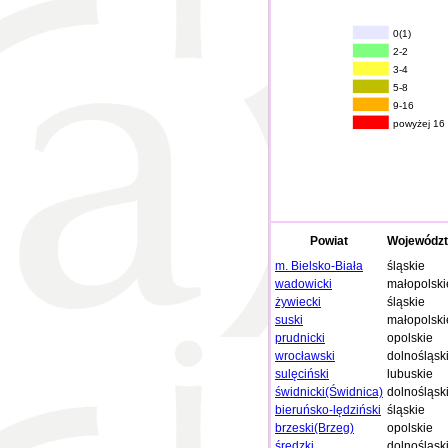
0(1)
2-2
3-4
5-8
9-16
powyżej 16
Powiat
Wojewódz
m. Bielsko-Biała
śląskie
wadowicki
małopolski
żywiecki
śląskie
suski
małopolski
prudnicki
opolskie
wrocławski
dolnośląsk
sulęciński
lubuskie
świdnicki(Świdnica)
dolnośląsk
bieruńsko-lędziński
śląskie
brzeski(Brzeg)
opolskie
średzki
dolnośląsk