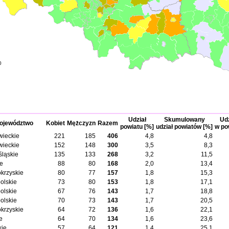
0
Udział
Skumulowany
Udz
ojewództwo
Kobiet
Mężczyzn
Razem
powiatu [%]
udział powiatów [%]
w po
ieckie
221
185
406
4,8
4,8
ieckie
152
148
300
3,5
8,3
śląskie
135
133
268
3,2
11,5
ie
88
80
168
2,0
13,4
okrzyskie
80
77
157
1,8
15,3
olskie
73
80
153
1,8
17,1
olskie
67
76
143
1,7
18,8
olskie
70
73
143
1,7
20,5
okrzyskie
64
72
136
1,6
22,1
e
64
70
134
1,6
23,6
kie
57
64
121
1,4
25,1