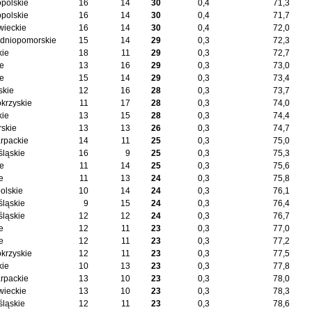
opolskie
16
14
30
0,4
71,3
opolskie
16
14
30
0,4
71,7
ieckie
16
14
30
0,4
72,0
dniopomorskie
15
14
29
0,3
72,3
kie
18
11
29
0,3
72,7
ie
13
16
29
0,3
73,0
ie
15
14
29
0,3
73,4
skie
12
16
28
0,3
73,7
okrzyskie
11
17
28
0,3
74,0
kie
13
15
28
0,3
74,4
skie
13
13
26
0,3
74,7
rpackie
14
11
25
0,3
75,0
śląskie
16
9
25
0,3
75,3
ie
11
14
25
0,3
75,6
e
11
13
24
0,3
75,8
olskie
10
14
24
0,3
76,1
śląskie
9
15
24
0,3
76,4
śląskie
12
12
24
0,3
76,7
e
12
11
23
0,3
77,0
e
12
11
23
0,3
77,2
okrzyskie
12
11
23
0,3
77,5
kie
10
13
23
0,3
77,8
rpackie
13
10
23
0,3
78,0
ieckie
13
10
23
0,3
78,3
śląskie
12
11
23
0,3
78,6