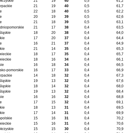
okrzyskie
21
19
40
0,5
61,2
rpackie
21
19
40
0,5
61,7
ie
22
18
40
0,5
62,2
ie
20
19
39
0,5
62,6
ie
21
18
39
0,5
63,1
dniopomorskie
21
17
38
0,4
63,5
śląskie
18
20
38
0,4
64,0
kie
17
20
37
0,4
64,4
ie
16
21
37
0,4
64,9
kie
21
14
35
0,4
65,3
ieckie
18
17
35
0,4
65,7
ieckie
18
16
34
0,4
66,1
kie
16
18
34
0,4
66,5
sko-pomorskie
16
17
33
0,4
66,9
rpackie
14
18
32
0,4
67,3
śląskie
19
13
32
0,4
67,6
śląskie
18
14
32
0,4
68,0
śląskie
19
13
32
0,4
68,4
kie
16
16
32
0,4
68,8
ie
17
15
32
0,4
69,1
kie
18
13
31
0,4
69,5
kie
17
14
31
0,4
69,9
opolskie
15
16
31
0,4
70,2
ieckie
15
16
31
0,4
70,6
okrzyskie
15
15
30
0,4
70,9