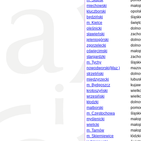
m. Słupsk
pomor
miechowski
małop
kluczborski
opols
będziński
śląski
m. Kielce
święt
oleśnicki
dolno
sławieński
zacho
jeleniogórski
dolno
zgorzelecki
dolno
oświęcimski
małop
stargardzki
zacho
m. Tychy
śląski
nowodworski(Maz.)
mazow
strzeliński
dolno
międzyrzecki
lubus
m. Bydgoszcz
kujaw
krotoszyński
wielk
wrzesiński
wielk
kłodzki
dolno
malborski
pomor
m. Częstochowa
śląski
myślenicki
małop
wielicki
małop
m. Tarnów
małop
m. Skierniewice
łódzk