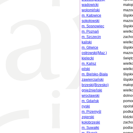
wadowicki
małop
wołomiński
mazow
m. Katowice
śląski
sokołowski
mazow
m. Sosnowiec
śląski
m. Poznań
wielk
m. Szczecin
zacho
kaliski
wielk
m. Gliwice
śląski
ostrowski(Maz.)
mazow
kielecki
święt
m. Kalisz
wielk
pilski
wielk
m. Bielsko-Biała
śląski
zawierciański
śląski
brzeski(Brzesko)
małop
gnieźnieński
wielk
wrocławski
dolno
m. Gdańsk
pomor
nyski
opols
m. Przemyśl
podka
zgierski
łódzk
kołobrzeski
zacho
m. Suwałki
podla