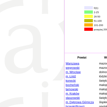
0(1)
2-25
26-50
51-100
101-200
powyżej 20
Powiat
W
Warszawa
mazow
węgrowski
mazow
m. Wrocław
dolno
m. Łódź
łódzk
konecki
święt
bocheński
małop
tarnowski
małop
m. Kraków
małop
staszowski
święt
m. Dąbrowa Górnicza
śląski
brzeski(Brzeg)
opols