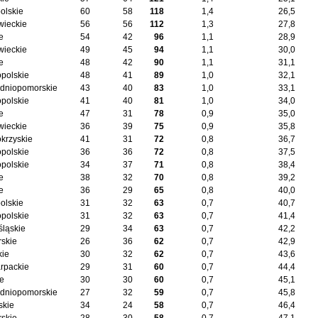
olskie
60
58
118
1,4
26,5
ieckie
56
56
112
1,3
27,8
e
54
42
96
1,1
28,9
ieckie
49
45
94
1,1
30,0
e
48
42
90
1,1
31,1
opolskie
48
41
89
1,0
32,1
dniopomorskie
43
40
83
1,0
33,1
opolskie
41
40
81
1,0
34,0
e
47
31
78
0,9
35,0
ieckie
36
39
75
0,9
35,8
okrzyskie
41
31
72
0,8
36,7
opolskie
36
36
72
0,8
37,5
opolskie
34
37
71
0,8
38,4
e
38
32
70
0,8
39,2
e
36
29
65
0,8
40,0
olskie
31
32
63
0,7
40,7
opolskie
31
32
63
0,7
41,4
śląskie
29
34
63
0,7
42,2
skie
26
36
62
0,7
42,9
kie
30
32
62
0,7
43,6
rpackie
29
31
60
0,7
44,4
ie
30
30
60
0,7
45,1
dniopomorskie
27
32
59
0,7
45,8
skie
34
24
58
0,7
46,4