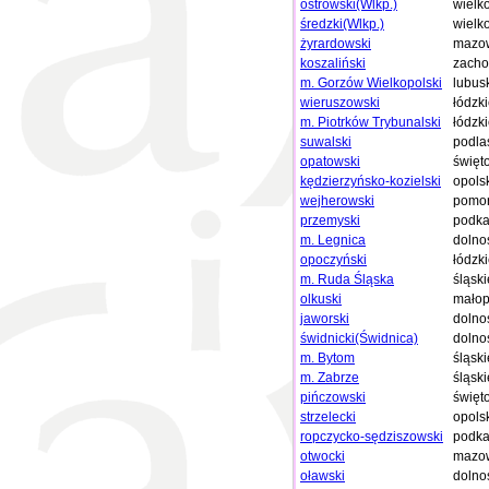
ostrowski(Wlkp.)
wielk
średzki(Wlkp.)
wielk
żyrardowski
mazow
koszaliński
zacho
m. Gorzów Wielkopolski
lubus
wieruszowski
łódzk
m. Piotrków Trybunalski
łódzk
suwalski
podla
opatowski
święt
kędzierzyńsko-kozielski
opols
wejherowski
pomor
przemyski
podka
m. Legnica
dolno
opoczyński
łódzk
m. Ruda Śląska
śląski
olkuski
małop
jaworski
dolno
świdnicki(Świdnica)
dolno
m. Bytom
śląski
m. Zabrze
śląski
pińczowski
święt
strzelecki
opols
ropczycko-sędziszowski
podka
otwocki
mazow
oławski
dolno