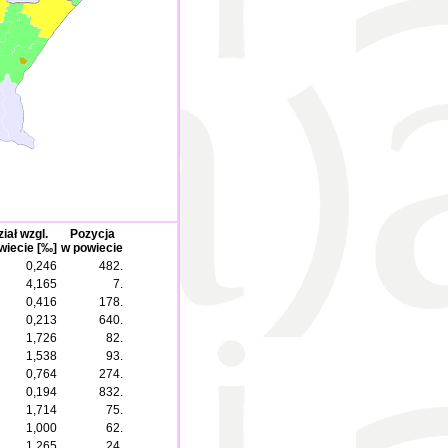
iał wzgl.
Pozycja
wiecie [‰]
w powiecie
0,246
482.
4,165
7.
0,416
178.
0,213
640.
1,726
82.
1,538
93.
0,764
274.
0,194
832.
1,714
75.
1,000
62.
1,265
24.