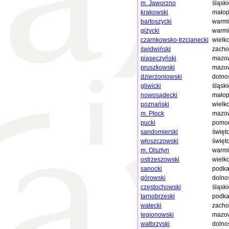
m. Jaworzno
śląski
krakowski
małop
bartoszycki
warmi
giżycki
warmi
czarnkowsko-trzcianecki
wielk
świdwiński
zacho
piaseczyński
mazow
pruszkowski
mazow
dzierżoniowski
dolno
gliwicki
śląski
nowosądecki
małop
poznański
wielk
m. Płock
mazow
pucki
pomor
sandomierski
święt
włoszczowski
święt
m. Olsztyn
warmi
ostrzeszowski
wielk
sanocki
podka
górowski
dolno
częstochowski
śląski
tarnobrzeski
podka
wałecki
zacho
legionowski
mazow
wałbrzyski
dolno