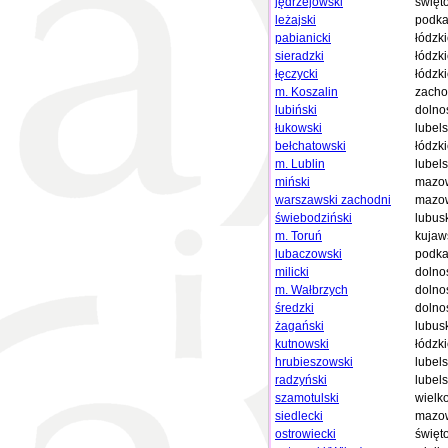
jędrzejowski
święt
leżajski
podka
pabianicki
łódzk
sieradzki
łódzk
łęczycki
łódzk
m. Koszalin
zacho
lubiński
dolno
łukowski
lubels
bełchatowski
łódzk
m. Lublin
lubels
miński
mazow
warszawski zachodni
mazow
świebodziński
lubus
m. Toruń
kujaw
lubaczowski
podka
milicki
dolno
m. Wałbrzych
dolno
średzki
dolno
żagański
lubus
kutnowski
łódzk
hrubieszowski
lubels
radzyński
lubels
szamotulski
wielk
siedlecki
mazow
ostrowiecki
święt