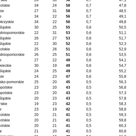
skie
28
30
58
0,7
47,1
olskie
34
24
58
0,7
47,8
kie
27
31
58
0,7
48,5
e
34
22
56
0,7
49,1
okrzyskie
34
22
56
0,7
49,8
śląskie
30
25
55
0,6
50,5
dniopomorskie
22
31
53
0,6
51,1
śląskie
26
27
53
0,6
51,7
śląskie
22
30
52
0,6
52,3
olskie
25
26
51
0,6
52,9
dniopomorskie
26
25
51
0,6
53,5
e
27
22
49
0,6
54,1
ieckie
30
19
49
0,6
54,7
śląskie
24
25
49
0,6
55,2
kie
24
23
47
0,6
55,8
sko-pomorskie
25
20
45
0,5
56,3
opolskie
23
20
43
0,5
56,8
opolskie
23
20
43
0,5
57,3
śląskie
20
23
43
0,5
57,8
skie
19
23
42
0,5
58,3
e
23
19
42
0,5
58,8
olskie
20
21
41
0,5
59,3
olskie
20
21
41
0,5
59,8
olskie
20
21
41
0,5
60,3
ie
21
20
41
0,5
60,8