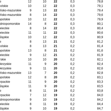
e
12
10
22
0,3
78,8
olskie
10
12
22
0,3
79,1
ńsko-mazurskie
9
13
22
0,3
79,4
ńsko-mazurskie
8
14
22
0,3
79,6
opolskie
10
12
22
0,3
79,9
dniopomorskie
14
8
22
0,3
80,1
ieckie
8
14
22
0,3
80,4
ieckie
11
11
22
0,3
80,6
śląskie
10
12
22
0,3
80,9
e
8
13
21
0,2
81,2
olskie
8
13
21
0,2
81,4
opolskie
13
8
21
0,2
81,6
ieckie
9
12
21
0,2
81,9
skie
10
10
20
0,2
82,1
okrzyskie
11
9
20
0,2
82,4
okrzyskie
9
11
20
0,2
82,6
ńsko-mazurskie
13
7
20
0,2
82,8
opolskie
12
8
20
0,2
83,1
rpackie
11
9
20
0,2
83,3
śląskie
11
9
20
0,2
83,5
e
8
11
19
0,2
83,8
rpackie
7
12
19
0,2
84,0
dniopomorskie
9
10
19
0,2
84,2
ieckie
8
11
19
0,2
84,4
śląskie
9
10
19
0,2
84,7