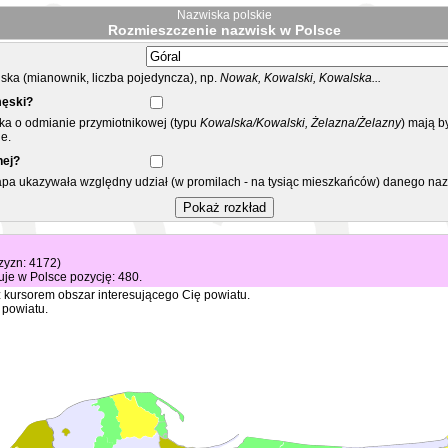
Nazwiska polskie
Rozmieszczenie nazwisk w Polsce
ka (mianownik, liczba pojedyncza), np.
Nowak, Kowalski, Kowalska...
męski?
ska o odmianie przymiotnikowej (typu
Kowalska/Kowalski, Żelazna/Żelazny
) mają b
e.
nej?
mapa ukazywała względny udział (w promilach - na tysiąc mieszkańców) danego na
zyzn: 4172)
je w Polsce pozycję: 480.
 kursorem obszar interesującego Cię powiatu.
 powiatu.