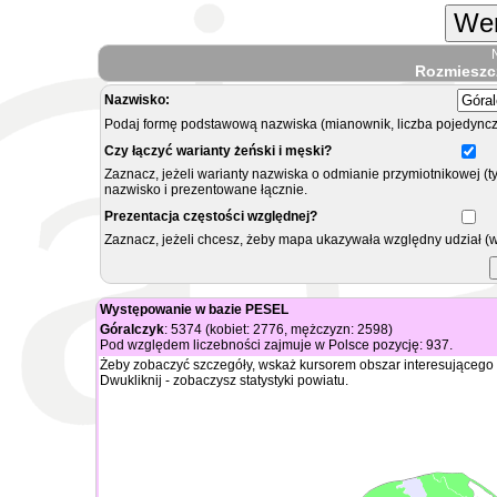
Wer
Rozmieszc
Nazwisko:
Podaj formę podstawową nazwiska (mianownik, liczba pojedyncz
Czy łączyć warianty żeński i męski?
Zaznacz, jeżeli warianty nazwiska o odmianie przymiotnikowej (t
nazwisko i prezentowane łącznie.
Prezentacja częstości względnej?
Zaznacz, jeżeli chcesz, żeby mapa ukazywała względny udział (
Występowanie w bazie PESEL
Góralczyk
: 5374 (kobiet: 2776, mężczyzn: 2598)
Pod względem liczebności zajmuje w Polsce pozycję: 937.
Żeby zobaczyć szczegóły, wskaż kursorem obszar interesującego 
Dwukliknij - zobaczysz statystyki powiatu.