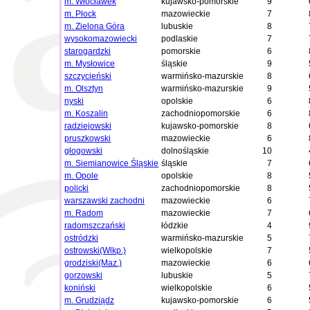
m. Włocławek
kujawsko-pomorskie
9
m. Płock
mazowieckie
7
m. Zielona Góra
lubuskie
8
wysokomazowiecki
podlaskie
7
starogardzki
pomorskie
6
m. Mysłowice
śląskie
9
szczycieński
warmińsko-mazurskie
8
m. Olsztyn
warmińsko-mazurskie
9
nyski
opolskie
6
m. Koszalin
zachodniopomorskie
6
radziejowski
kujawsko-pomorskie
8
pruszkowski
mazowieckie
6
głogowski
dolnośląskie
10
m. Siemianowice Śląskie
śląskie
7
m. Opole
opolskie
8
policki
zachodniopomorskie
8
warszawski zachodni
mazowieckie
6
m. Radom
mazowieckie
7
radomszczański
łódzkie
4
ostródzki
warmińsko-mazurskie
5
ostrowski(Wlkp.)
wielkopolskie
7
grodziski(Maz.)
mazowieckie
6
gorzowski
lubuskie
5
koniński
wielkopolskie
6
m. Grudziądz
kujawsko-pomorskie
6