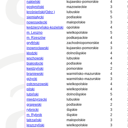
nakielski
kujawsko-pomorskie
4
gostyniński
mazowieckie
3
krośnieński(Odrz.)
lubuskie
5
siemiatycki
podlaskie
5
nowosądecki
małopolskie
3
kędzierzyńsko-kozielski
opolskie
4
m. Leszno
wielkopolskie
5
m. Rzeszów
podkarpackie
4
gryfiński
zachodniopomorskie
4
inowrocławski
kujawsko-pomorskie
3
kłodzki
dolnośląskie
4
wschowski
lubuskie
4
białostocki
podlaskie
4
kwidzyński
pomorskie
2
braniewski
warmińsko-mazurskie
4
giżycki
warmińsko-mazurskie
3
ostrzeszowski
wielkopolskie
4
pilski
wielkopolskie
4
lubiński
dolnośląskie
5
międzyrzecki
lubuskie
4
grajewski
podlaskie
2
rybnicki
śląskie
3
m. Rybnik
śląskie
2
tatrzański
małopolskie
3
leszczyński
wielkopolskie
3