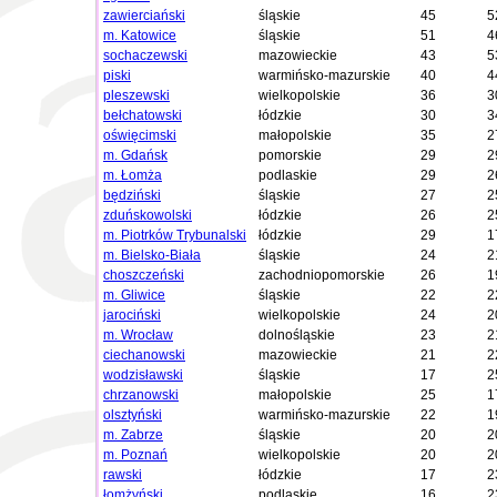
zawierciański
śląskie
45
5
m. Katowice
śląskie
51
4
sochaczewski
mazowieckie
43
5
piski
warmińsko-mazurskie
40
4
pleszewski
wielkopolskie
36
3
bełchatowski
łódzkie
30
3
oświęcimski
małopolskie
35
2
m. Gdańsk
pomorskie
29
2
m. Łomża
podlaskie
29
2
będziński
śląskie
27
2
zduńskowolski
łódzkie
26
2
m. Piotrków Trybunalski
łódzkie
29
1
m. Bielsko-Biała
śląskie
24
2
choszczeński
zachodniopomorskie
26
1
m. Gliwice
śląskie
22
2
jarociński
wielkopolskie
24
2
m. Wrocław
dolnośląskie
23
2
ciechanowski
mazowieckie
21
2
wodzisławski
śląskie
17
2
chrzanowski
małopolskie
25
1
olsztyński
warmińsko-mazurskie
22
1
m. Zabrze
śląskie
20
2
m. Poznań
wielkopolskie
20
2
rawski
łódzkie
17
2
łomżyński
podlaskie
16
2