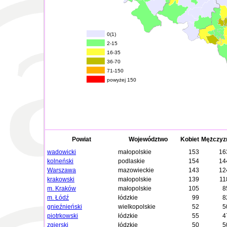
0(1)
2-15
16-35
36-70
71-150
powyżej 150
Powiat
Województwo
Kobiet
Mężczyz
wadowicki
małopolskie
153
16
kolneński
podlaskie
154
14
Warszawa
mazowieckie
143
12
krakowski
małopolskie
139
11
m. Kraków
małopolskie
105
8
m. Łódź
łódzkie
99
8
gnieźnieński
wielkopolskie
52
5
piotrkowski
łódzkie
55
4
zgierski
łódzkie
50
5