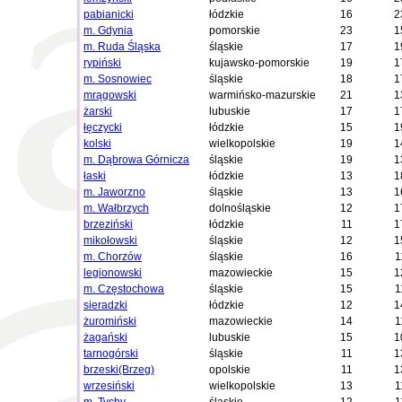
pabianicki
łódzkie
16
2
m. Gdynia
pomorskie
23
1
m. Ruda Śląska
śląskie
17
1
rypiński
kujawsko-pomorskie
19
1
m. Sosnowiec
śląskie
18
1
mrągowski
warmińsko-mazurskie
21
1
żarski
lubuskie
17
1
łęczycki
łódzkie
15
1
kolski
wielkopolskie
19
1
m. Dąbrowa Górnicza
śląskie
19
1
łaski
łódzkie
13
1
m. Jaworzno
śląskie
13
1
m. Wałbrzych
dolnośląskie
12
1
brzeziński
łódzkie
11
1
mikołowski
śląskie
12
1
m. Chorzów
śląskie
16
1
legionowski
mazowieckie
15
1
m. Częstochowa
śląskie
15
1
sieradzki
łódzkie
12
1
żuromiński
mazowieckie
14
1
żagański
lubuskie
15
1
tarnogórski
śląskie
11
1
brzeski(Brzeg)
opolskie
11
1
wrzesiński
wielkopolskie
13
1