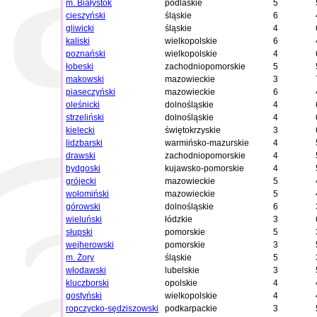
m. Białystok
podlaskie
5
cieszyński
śląskie
6
gliwicki
śląskie
4
kaliski
wielkopolskie
6
poznański
wielkopolskie
4
łobeski
zachodniopomorskie
5
makowski
mazowieckie
3
piaseczyński
mazowieckie
6
oleśnicki
dolnośląskie
4
strzeliński
dolnośląskie
4
kielecki
świętokrzyskie
3
lidzbarski
warmińsko-mazurskie
4
drawski
zachodniopomorskie
4
bydgoski
kujawsko-pomorskie
4
grójecki
mazowieckie
5
wołomiński
mazowieckie
5
górowski
dolnośląskie
6
wieluński
łódzkie
3
słupski
pomorskie
5
wejherowski
pomorskie
3
m. Żory
śląskie
5
włodawski
lubelskie
3
kluczborski
opolskie
4
gostyński
wielkopolskie
4
ropczycko-sędziszowski
podkarpackie
3