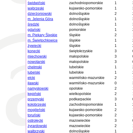
świdwiński
zachodniopomorskie
1
wąbrzeski
kujawsko-pomorskie
1
dzierżoniowski
dolnośląskie
2
m. Jelenia Góra
dolnośląskie
1
średzki
dolnośląskie
1
gdański
pomorskie
1
m. Piekary Śląskie
śląskie
2
m. Świętochłowice
śląskie
1
żywiecki
śląskie
1
konecki
świętokrzyskie
3
miechowski
małopolskie
3
nowotarski
małopolskie
3
chełmski
lubelskie
1
lubelski
lubelskie
1
ełcki
warmińsko-mazurskie
2
iławski
warmińsko-mazurskie
0
namysłowski
opolskie
2
kępiński
wielkopolskie
2
przemyski
podkarpackie
3
kołobrzeski
zachodniopomorskie
1
mogileński
kujawsko-pomorskie
2
toruński
kujawsko-pomorskie
2
ostrołęcki
mazowieckie
3
żyrardowski
mazowieckie
2
wałbrzyski
dolnośląskie
1