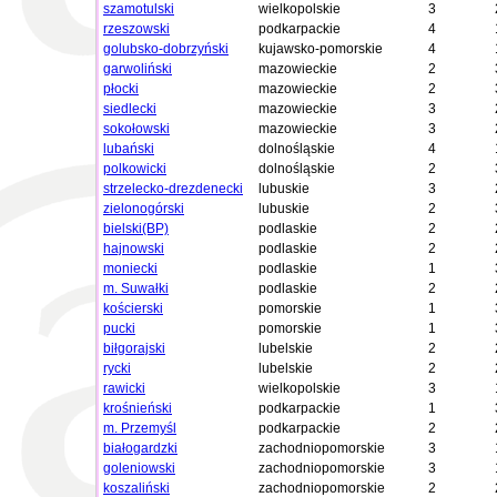
szamotulski
wielkopolskie
3
rzeszowski
podkarpackie
4
golubsko-dobrzyński
kujawsko-pomorskie
4
garwoliński
mazowieckie
2
płocki
mazowieckie
2
siedlecki
mazowieckie
3
sokołowski
mazowieckie
3
lubański
dolnośląskie
4
polkowicki
dolnośląskie
2
strzelecko-drezdenecki
lubuskie
3
zielonogórski
lubuskie
2
bielski(BP)
podlaskie
2
hajnowski
podlaskie
2
moniecki
podlaskie
1
m. Suwałki
podlaskie
2
kościerski
pomorskie
1
pucki
pomorskie
1
biłgorajski
lubelskie
2
rycki
lubelskie
2
rawicki
wielkopolskie
3
krośnieński
podkarpackie
1
m. Przemyśl
podkarpackie
2
białogardzki
zachodniopomorskie
3
goleniowski
zachodniopomorskie
3
koszaliński
zachodniopomorskie
2