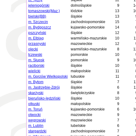
m. Tychy
śląskie
12
1
jeleniogórski
dolnośląskie
9
1
tomaszowski(Maz.)
łódzkie
13
1
bielski(BB)
śląskie
13
m. Szczecin
zachodniopomorskie
15
m. Bydgoszcz
kujawsko-pomorskie
14
pszczyński
śląskie
12
m. Elbląg
warmińsko-mazurskie
10
1
przasnyski
mazowieckie
12
olecki
warmińsko-mazurskie
8
1
tczewski
pomorskie
10
m. Słupsk
pomorskie
9
1
raciborski
śląskie
10
wielicki
małopolskie
11
m. Gorzów Wielkopolski
lubuskie
11
m. Bytom
śląskie
7
1
m. Jastrzębie-Zdrój
śląskie
6
1
skarżyski
świętokrzyskie
8
bieruńsko-lędziński
śląskie
10
olkuski
małopolskie
9
m. Toruń
kujawsko-pomorskie
6
1
otwocki
mazowieckie
9
węgrowski
mazowieckie
7
m. Lublin
lubelskie
6
stargardzki
zachodniopomorskie
7