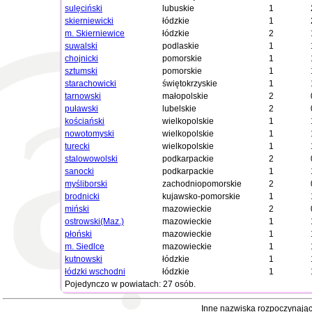
sulęciński
lubuskie
1
skierniewicki
łódzkie
1
m. Skierniewice
łódzkie
2
suwalski
podlaskie
1
chojnicki
pomorskie
1
sztumski
pomorskie
1
starachowicki
świętokrzyskie
1
tarnowski
małopolskie
2
puławski
lubelskie
2
kościański
wielkopolskie
1
nowotomyski
wielkopolskie
1
turecki
wielkopolskie
1
stalowowolski
podkarpackie
2
sanocki
podkarpackie
1
myśliborski
zachodniopomorskie
2
brodnicki
kujawsko-pomorskie
1
miński
mazowieckie
2
ostrowski(Maz.)
mazowieckie
1
płoński
mazowieckie
1
m. Siedlce
mazowieckie
1
kutnowski
łódzkie
1
łódzki wschodni
łódzkie
1
Pojedynczo w powiatach: 27 osób.
Inne nazwiska rozpoczynając