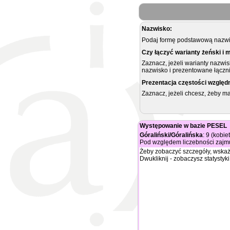
Nazwisko:
Podaj formę podstawową nazwis
Czy łączyć warianty żeński i 
Zaznacz, jeżeli warianty nazwi
nazwisko i prezentowane łączni
Prezentacja częstości względ
Zaznacz, jeżeli chcesz, żeby 
Występowanie w bazie PESEL
Góraliński/Góralińska
: 9 (kobie
Pod względem liczebności zajmu
Żeby zobaczyć szczegóły, wskaż
Dwukliknij - zobaczysz statystyki