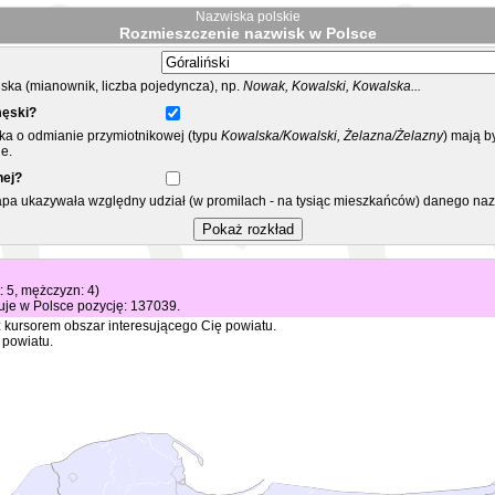
Nazwiska polskie
Rozmieszczenie nazwisk w Polsce
ka (mianownik, liczba pojedyncza), np.
Nowak, Kowalski, Kowalska...
męski?
ska o odmianie przymiotnikowej (typu
Kowalska/Kowalski, Żelazna/Żelazny
) mają b
e.
nej?
mapa ukazywała względny udział (w promilach - na tysiąc mieszkańców) danego na
t: 5, mężczyzn: 4)
je w Polsce pozycję: 137039.
 kursorem obszar interesującego Cię powiatu.
 powiatu.