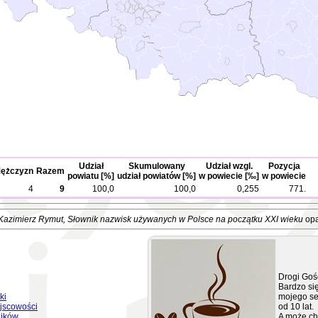
Udział
Skumulowany
Udział wzgl.
Pozycja
ężczyzn
Razem
powiatu [%]
udział powiatów [%]
w powiecie [‰]
w powiecie
4
9
100,0
100,0
0,255
771.
Kazimierz Rymut
, Słownik nazwisk używanych w Polsce na początku XXI wieku
opa
Drogi Goś
Bardzo się
ki
mojego se
jscowości
od 10 lat.
ników
A może ch