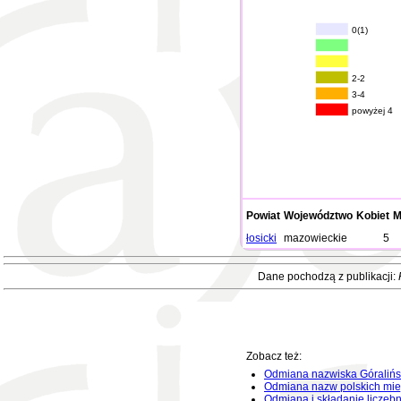
0(1)
2-2
3-4
powyżej 4
Powiat
Województwo
Kobiet
M
łosicki
mazowieckie
5
Dane pochodzą z publikacji:
Zobacz też:
Odmiana nazwiska Góralińs
Odmiana nazw polskich mie
Odmiana i składanie liczeb