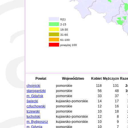
0(1)
2-15
16-30
31-60
61-100
powyżej 100
Powiat
Województwo
Kobiet
Mężczyzn
Raz
chojnicki
pomorskie
118
131
2
starogardzki
pomorskie
56
48
1
m. Gdańsk
pomorskie
33
37
świecki
kujawsko-pomorskie
14
17
człuchowski
pomorskie
12
16
tczewski
pomorskie
10
18
tucholski
kujawsko-pomorskie
12
8
m. Bydgoszcz
kujawsko-pomorskie
10
9
m. Gdynia
pomorskie
10
7