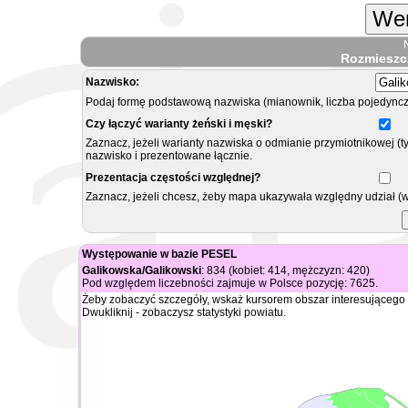
Wer
Rozmieszc
Nazwisko:
Podaj formę podstawową nazwiska (mianownik, liczba pojedyncz
Czy łączyć warianty żeński i męski?
Zaznacz, jeżeli warianty nazwiska o odmianie przymiotnikowej (t
nazwisko i prezentowane łącznie.
Prezentacja częstości względnej?
Zaznacz, jeżeli chcesz, żeby mapa ukazywała względny udział (
Występowanie w bazie PESEL
Galikowska/Galikowski
: 834 (kobiet: 414, mężczyzn: 420)
Pod względem liczebności zajmuje w Polsce pozycję: 7625.
Żeby zobaczyć szczegóły, wskaż kursorem obszar interesującego 
Dwukliknij - zobaczysz statystyki powiatu.