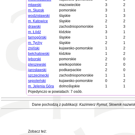
mławski
mazowieckie
3
2
m. Słupsk
pomorskie
3
1
wodzisławski
śląskie
1
3
m. Katowice
śląskie
2
2
drawski
zachodniopomorskie
1
3
m. Łódź
łódzkie
3
1
tarnogórski
śląskie
1
2
m. Tychy
śląskie
2
1
żniński
kujawsko-pomorskie
1
2
bełchatowski
łódzkie
1
2
lęborski
pomorskie
2
0
pleszewski
wielkopolskie
2
0
jarosławski
podkarpackie
2
0
szczecinecki
zachodniopomorskie
1
1
sępoleński
kujawsko-pomorskie
0
2
m. Jelenia Góra
dolnośląskie
1
1
Pojedynczo w powiatach: 7 osób.
Dane pochodzą z publikacji:
Kazimierz Rymut
, Słownik nazwis
Zobacz też: