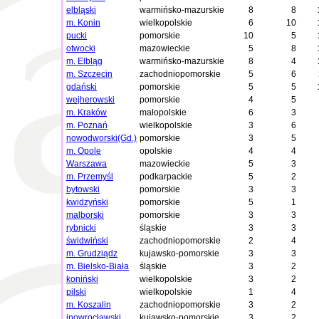
elbląski
warmińsko-mazurskie
8
8
m. Konin
wielkopolskie
6
10
pucki
pomorskie
10
5
otwocki
mazowieckie
5
8
m. Elbląg
warmińsko-mazurskie
8
4
m. Szczecin
zachodniopomorskie
5
6
gdański
pomorskie
5
5
wejherowski
pomorskie
4
5
m. Kraków
małopolskie
6
3
m. Poznań
wielkopolskie
3
6
nowodworski(Gd.)
pomorskie
3
5
m. Opole
opolskie
4
4
Warszawa
mazowieckie
5
3
m. Przemyśl
podkarpackie
5
2
bytowski
pomorskie
3
3
kwidzyński
pomorskie
5
1
malborski
pomorskie
3
3
rybnicki
śląskie
3
3
świdwiński
zachodniopomorskie
2
4
m. Grudziądz
kujawsko-pomorskie
3
3
m. Bielsko-Biała
śląskie
3
2
koniński
wielkopolskie
3
2
pilski
wielkopolskie
1
4
m. Koszalin
zachodniopomorskie
3
2
inowrocławski
kujawsko-pomorskie
3
2