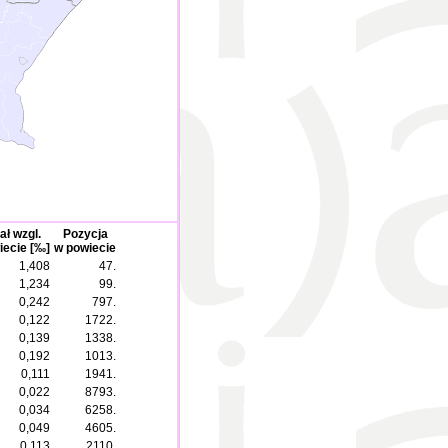
ał wzgl.
Pozycja
iecie [‰]
w powiecie
1,408
47.
1,234
99.
0,242
797.
0,122
1722.
0,139
1338.
0,192
1013.
0,111
1941.
0,022
8793.
0,034
6258.
0,049
4605.
0,113
2110.