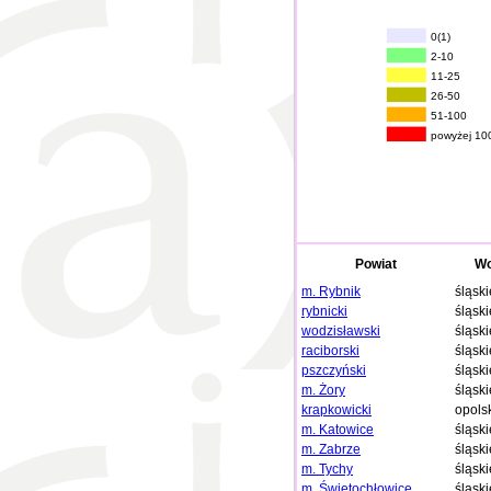
0(1)
2-10
11-25
26-50
51-100
powyżej 10
Powiat
Wo
m. Rybnik
śląski
rybnicki
śląski
wodzisławski
śląski
raciborski
śląski
pszczyński
śląski
m. Żory
śląski
krapkowicki
opols
m. Katowice
śląski
m. Zabrze
śląski
m. Tychy
śląski
m. Świętochłowice
śląski