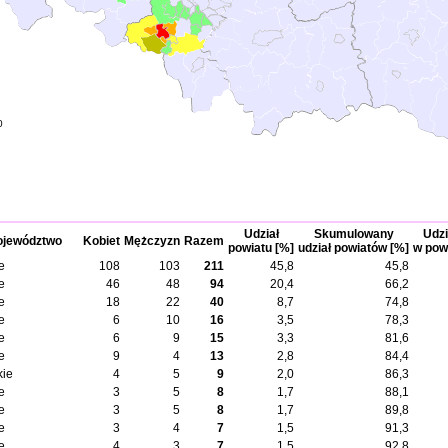
0
Udział
Skumulowany
Udzi
jewództwo
Kobiet
Mężczyzn
Razem
powiatu [%]
udział powiatów [%]
w pow
e
108
103
211
45,8
45,8
e
46
48
94
20,4
66,2
e
18
22
40
8,7
74,8
e
6
10
16
3,5
78,3
e
6
9
15
3,3
81,6
e
9
4
13
2,8
84,4
kie
4
5
9
2,0
86,3
e
3
5
8
1,7
88,1
e
3
5
8
1,7
89,8
e
3
4
7
1,5
91,3
e
4
3
7
1,5
92,8