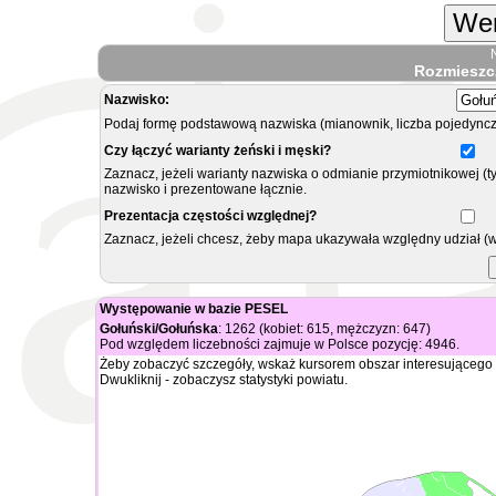
Wer
Rozmieszc
Nazwisko:
Podaj formę podstawową nazwiska (mianownik, liczba pojedyncz
Czy łączyć warianty żeński i męski?
Zaznacz, jeżeli warianty nazwiska o odmianie przymiotnikowej (t
nazwisko i prezentowane łącznie.
Prezentacja częstości względnej?
Zaznacz, jeżeli chcesz, żeby mapa ukazywała względny udział (
Występowanie w bazie PESEL
Gołuński/Gołuńska
: 1262 (kobiet: 615, mężczyzn: 647)
Pod względem liczebności zajmuje w Polsce pozycję: 4946.
Żeby zobaczyć szczegóły, wskaż kursorem obszar interesującego 
Dwukliknij - zobaczysz statystyki powiatu.