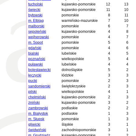
tucholski
kujawsko-pomorskie
12
13
świecki
kujawsko-pomorskie
11
10
bytowski
pomorskie
8
11
m. Elbląg
warmińsko-mazurskie
7
10
malborski
pomorskie
6
7
sępoleński
kujawsko-pomorskie
4
8
wejherowski
pomorskie
4
7
m. Sopot
pomorskie
5
6
gdański
pomorskie
4
6
bialski
lubelskie
4
5
poznański
wielkopolskie
5
4
puławski
lubelskie
4
4
bolesławiecki
dolnośląskie
5
2
łęczycki
łódzkie
3
3
pucki
pomorskie
2
3
sandomierski
świętokrzyskie
2
3
pilski
wielkopolskie
4
1
chełmiński
kujawsko-pomorskie
2
3
żniński
kujawsko-pomorskie
3
2
zambrowski
podlaskie
2
2
m. Białystok
podlaskie
1
3
m. Słupsk
pomorskie
1
3
gliwicki
śląskie
3
1
świdwiński
zachodniopomorskie
3
1
m. Grudziądz
kujawsko-pomorskie
2
2