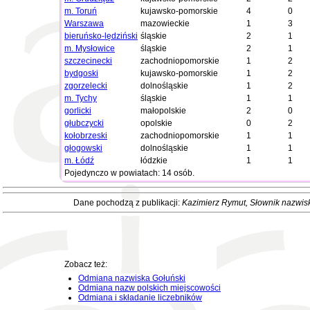
m. Toruń
kujawsko-pomorskie
4
0
Warszawa
mazowieckie
1
3
bieruńsko-lędziński
śląskie
2
1
m. Mysłowice
śląskie
2
1
szczecinecki
zachodniopomorskie
1
2
bydgoski
kujawsko-pomorskie
1
2
zgorzelecki
dolnośląskie
1
2
m. Tychy
śląskie
1
1
gorlicki
małopolskie
2
0
głubczycki
opolskie
0
2
kołobrzeski
zachodniopomorskie
1
1
głogowski
dolnośląskie
1
1
m. Łódź
łódzkie
1
1
Pojedynczo w powiatach: 14 osób.
Dane pochodzą z publikacji:
Kazimierz Rymut
, Słownik nazwis
Zobacz też:
Odmiana nazwiska Gołuński
Odmiana nazw polskich miejscowości
Odmiana i składanie liczebników