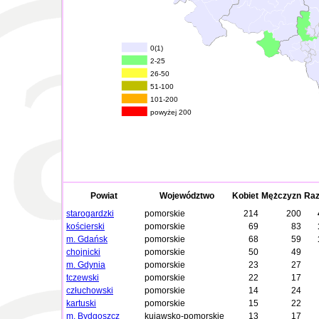
0(1)
2-25
26-50
51-100
101-200
powyżej 200
Powiat
Województwo
Kobiet
Mężczyzn
Ra
starogardzki
pomorskie
214
200
kościerski
pomorskie
69
83
m. Gdańsk
pomorskie
68
59
chojnicki
pomorskie
50
49
m. Gdynia
pomorskie
23
27
tczewski
pomorskie
22
17
człuchowski
pomorskie
14
24
kartuski
pomorskie
15
22
m. Bydgoszcz
kujawsko-pomorskie
13
17