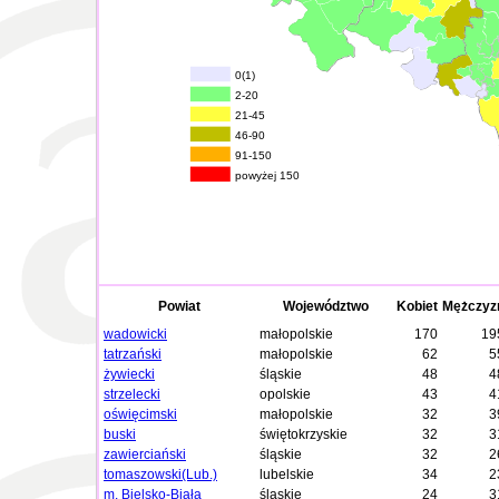
0(1)
2-20
21-45
46-90
91-150
powyżej 150
Powiat
Województwo
Kobiet
Mężczyz
wadowicki
małopolskie
170
19
tatrzański
małopolskie
62
5
żywiecki
śląskie
48
4
strzelecki
opolskie
43
4
oświęcimski
małopolskie
32
3
buski
świętokrzyskie
32
3
zawierciański
śląskie
32
2
tomaszowski(Lub.)
lubelskie
34
2
m. Bielsko-Biała
śląskie
24
3