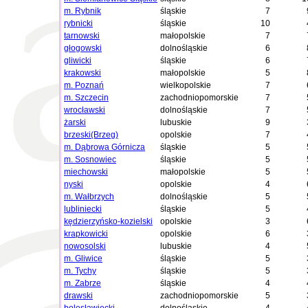
m. Rybnik
śląskie
7
rybnicki
śląskie
10
tarnowski
małopolskie
7
głogowski
dolnośląskie
6
gliwicki
śląskie
6
krakowski
małopolskie
5
m. Poznań
wielkopolskie
7
m. Szczecin
zachodniopomorskie
7
wrocławski
dolnośląskie
7
żarski
lubuskie
9
brzeski(Brzeg)
opolskie
7
m. Dąbrowa Górnicza
śląskie
5
m. Sosnowiec
śląskie
5
miechowski
małopolskie
5
nyski
opolskie
4
m. Wałbrzych
dolnośląskie
5
lubliniecki
śląskie
5
kędzierzyńsko-kozielski
opolskie
3
krapkowicki
opolskie
6
nowosolski
lubuskie
4
m. Gliwice
śląskie
5
m. Tychy
śląskie
5
m. Zabrze
śląskie
4
drawski
zachodniopomorskie
5