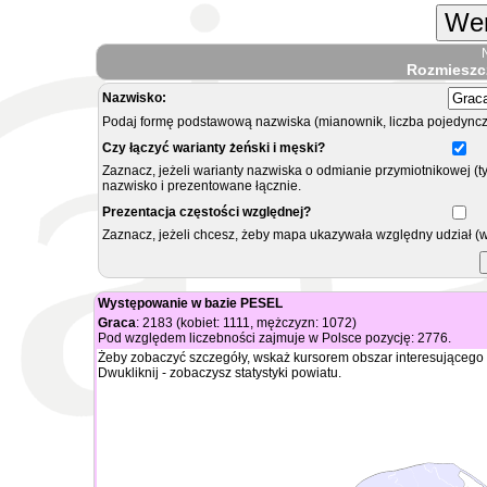
Wer
Rozmieszc
Nazwisko:
Podaj formę podstawową nazwiska (mianownik, liczba pojedyncz
Czy łączyć warianty żeński i męski?
Zaznacz, jeżeli warianty nazwiska o odmianie przymiotnikowej (t
nazwisko i prezentowane łącznie.
Prezentacja częstości względnej?
Zaznacz, jeżeli chcesz, żeby mapa ukazywała względny udział (
Występowanie w bazie PESEL
Graca
: 2183 (kobiet: 1111, mężczyzn: 1072)
Pod względem liczebności zajmuje w Polsce pozycję: 2776.
Żeby zobaczyć szczegóły, wskaż kursorem obszar interesującego 
Dwukliknij - zobaczysz statystyki powiatu.