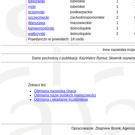
biłgorajski
lubelskie
1
rycki
lubelskie
1
przemyski
podkarpackie
1
szczecinecki
zachodniopomorskie
2
Warszawa
mazowieckie
1
kamiennogórski
dolnośląskie
1
wałbrzyski
dolnośląskie
2
Pojedynczo w powiatach: 18 osób.
Inne nazwiska rozp
Dane pochodzą z publikacji:
Kazimierz Rymut
, Słownik nazwis
Zobacz też:
Odmiana nazwiska Graca
Odmiana nazw polskich miejscowości
Odmiana i składanie liczebników
Opracowanie: Zbigniew Bronk, Agencja 