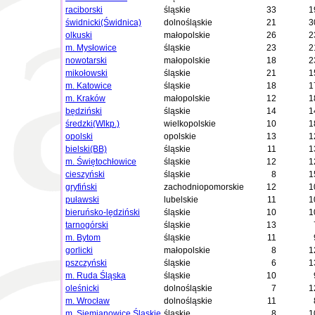
raciborski
śląskie
33
1
świdnicki(Świdnica)
dolnośląskie
21
3
olkuski
małopolskie
26
2
m. Mysłowice
śląskie
23
2
nowotarski
małopolskie
18
2
mikołowski
śląskie
21
1
m. Katowice
śląskie
18
1
m. Kraków
małopolskie
12
1
będziński
śląskie
14
1
średzki(Wlkp.)
wielkopolskie
10
1
opolski
opolskie
13
1
bielski(BB)
śląskie
11
1
m. Świętochłowice
śląskie
12
1
cieszyński
śląskie
8
1
gryfiński
zachodniopomorskie
12
1
puławski
lubelskie
11
1
bieruńsko-lędziński
śląskie
10
1
tarnogórski
śląskie
13
m. Bytom
śląskie
11
gorlicki
małopolskie
8
1
pszczyński
śląskie
6
1
m. Ruda Śląska
śląskie
10
oleśnicki
dolnośląskie
7
1
m. Wrocław
dolnośląskie
11
m. Siemianowice Śląskie
śląskie
8
1