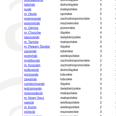
bolesławiecki
dolnośląskie
4
lubiński
dolnośląskie
5
suski
małopolskie
2
m. Opole
opolskie
5
goleniowski
zachodniopomorskie
1
wołomiński
mazowieckie
3
m. Gdynia
pomorskie
3
m. Chorzów
śląskie
4
staszowski
świętokrzyskie
5
m. Tarnów
małopolskie
3
m. Piekary Śląskie
śląskie
4
zamojski
lubelskie
3
gostyński
wielkopolskie
3
myśliborski
zachodniopomorskie
2
m. Koszalin
zachodniopomorskie
2
polkowicki
dolnośląskie
3
gorzowski
lubuskie
2
żagański
lubuskie
3
częstochowski
śląskie
3
jędrzejowski
świętokrzyskie
3
nowosądecki
małopolskie
2
m. Nowy Sącz
małopolskie
3
rawicki
wielkopolskie
2
m. Konin
wielkopolskie
2
grójecki
mazowieckie
3