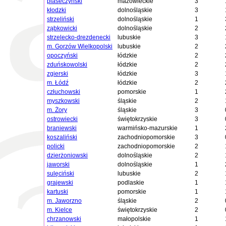
piaseczyński
mazowieckie
3
kłodzki
dolnośląskie
3
strzeliński
dolnośląskie
1
ząbkowicki
dolnośląskie
2
strzelecko-drezdenecki
lubuskie
3
m. Gorzów Wielkopolski
lubuskie
2
opoczyński
łódzkie
2
zduńskowolski
łódzkie
2
zgierski
łódzkie
3
m. Łódź
łódzkie
2
człuchowski
pomorskie
1
myszkowski
śląskie
2
m. Żory
śląskie
3
ostrowiecki
świętokrzyskie
3
braniewski
warmińsko-mazurskie
1
koszaliński
zachodniopomorskie
3
policki
zachodniopomorskie
2
dzierżoniowski
dolnośląskie
2
jaworski
dolnośląskie
1
sulęciński
lubuskie
2
grajewski
podlaskie
1
kartuski
pomorskie
1
m. Jaworzno
śląskie
2
m. Kielce
świętokrzyskie
2
chrzanowski
małopolskie
1