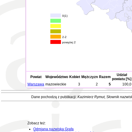
0(1)
2-2
powyżej 2
Udział
Powiat
Województwo
Kobiet
Mężczyzn
Razem
powiatu [%]
Warszawa
mazowieckie
3
2
5
100,0
Dane pochodzą z publikacji:
Kazimierz Rymut
, Słownik nazwis
Zobacz też:
Odmiana nazwiska Grafa