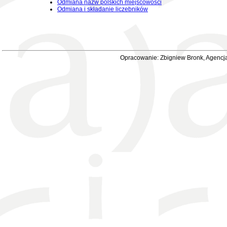
Odmiana nazw polskich miejscowości
Odmiana i składanie liczebników
Opracowanie: Zbigniew Bronk, Agencja 