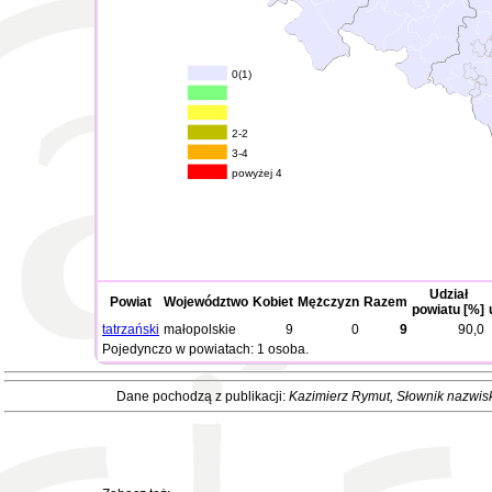
0(1)
2-2
3-4
powyżej 4
Udział
Powiat
Województwo
Kobiet
Mężczyzn
Razem
powiatu [%]
tatrzański
małopolskie
9
0
9
90,0
Pojedynczo w powiatach: 1 osoba.
Dane pochodzą z publikacji:
Kazimierz Rymut
, Słownik nazwis