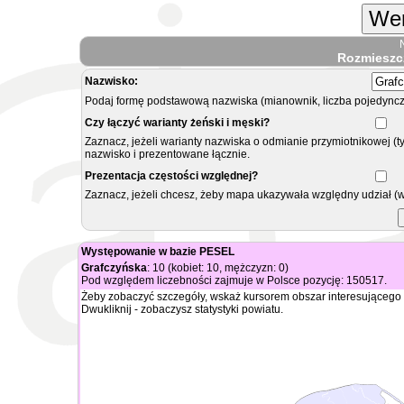
Wer
Rozmieszc
Nazwisko:
Podaj formę podstawową nazwiska (mianownik, liczba pojedyncz
Czy łączyć warianty żeński i męski?
Zaznacz, jeżeli warianty nazwiska o odmianie przymiotnikowej (t
nazwisko i prezentowane łącznie.
Prezentacja częstości względnej?
Zaznacz, jeżeli chcesz, żeby mapa ukazywała względny udział (
Występowanie w bazie PESEL
Grafczyńska
: 10 (kobiet: 10, mężczyzn: 0)
Pod względem liczebności zajmuje w Polsce pozycję: 150517.
Żeby zobaczyć szczegóły, wskaż kursorem obszar interesującego 
Dwukliknij - zobaczysz statystyki powiatu.