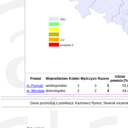
0(1)
2-2
powyżej 2
Udział
Powiat
Województwo
Kobiet
Mężczyzn
Razem
powiatu [%
m. Poznań
wielkopolskie
2
3
5
55,
m. Wrocław
dolnośląskie
2
2
4
44,
Dane pochodzą z publikacji:
Kazimierz Rymut
, Słownik nazwis