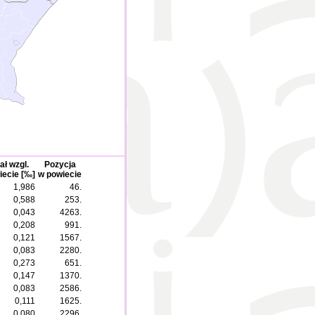
ał wzgl.
Pozycja
iecie [‰]
w powiecie
1,986
46.
0,588
253.
0,043
4263.
0,208
991.
0,121
1567.
0,083
2280.
0,273
651.
0,147
1370.
0,083
2586.
0,111
1625.
0,080
2296.