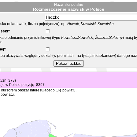
Nazwiska polskie
Rozmieszczenie nazwisk w Polsce
ka (mianownik, liczba pojedyncza), np.
Nowak, Kowalski, Kowalska...
męski?
ska o odmianie przymiotnikowej (typu
Kowalska/Kowalski, Żelazna/Żelazny
) mają b
e.
nej?
mapa ukazywała względny udział (w promilach - na tysiąc mieszkańców) danego na
zyzn: 378)
je w Polsce pozycję: 8397.
 kursorem obszar interesującego Cię powiatu.
 powiatu.