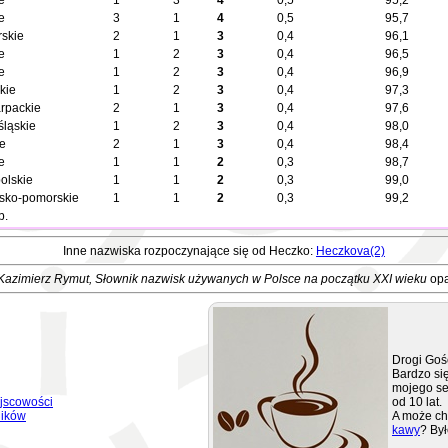
e
1
3
4
0,5
95,2
e
3
1
4
0,5
95,7
skie
2
1
3
0,4
96,1
e
1
2
3
0,4
96,5
e
1
2
3
0,4
96,9
kie
1
2
3
0,4
97,3
rpackie
2
1
3
0,4
97,6
śląskie
1
2
3
0,4
98,0
ie
2
1
3
0,4
98,4
e
1
1
2
0,3
98,7
olskie
1
1
2
0,3
99,0
sko-pomorskie
1
1
2
0,3
99,2
b.
Inne nazwiska rozpoczynające się od Heczko:
Heczkova(2)
Kazimierz Rymut
, Słownik nazwisk używanych w Polsce na początku XXI wieku
opa
Drogi Goś
Bardzo się
mojego se
jscowości
od 10 lat.
ników
A może ch
kawy
? Był