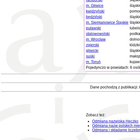
raciborski
śląski
m. Gliwice
śląski
kwidzyński
pomor
będziński
śląski
m. Siemianowice Śląskie
śląski
puławski
lubels
stalowowolski
podka
m. Wrocław
dolno
zgierski
łódzk
gliwicki
śląski
suski
małop
m. Toruń
kujaw
Pojedynczo w powiatach: 6 osó
Dane pochodzą z publikacji:
Zobacz też:
Odmiana nazwiska Heczko
Odmiana nazw polskich mie
Odmiana i składanie liczeb