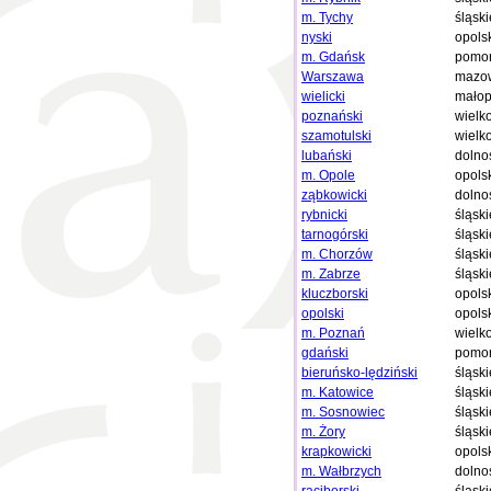
m. Tychy
śląski
nyski
opols
m. Gdańsk
pomor
Warszawa
mazow
wielicki
małop
poznański
wielk
szamotulski
wielk
lubański
dolno
m. Opole
opols
ząbkowicki
dolno
rybnicki
śląski
tarnogórski
śląski
m. Chorzów
śląski
m. Zabrze
śląski
kluczborski
opols
opolski
opols
m. Poznań
wielk
gdański
pomor
bieruńsko-lędziński
śląski
m. Katowice
śląski
m. Sosnowiec
śląski
m. Żory
śląski
krapkowicki
opols
m. Wałbrzych
dolno