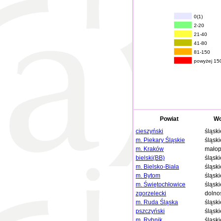
0(1)
2-20
21-40
41-80
81-150
powyżej 15
Powiat
Wo
cieszyński
śląski
m. Piekary Śląskie
śląski
m. Kraków
małop
bielski(BB)
śląski
m. Bielsko-Biała
śląski
m. Bytom
śląski
m. Świętochłowice
śląski
zgorzelecki
dolno
m. Ruda Śląska
śląski
pszczyński
śląski
m. Rybnik
śląski