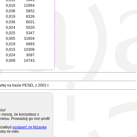
0,031
5943.
0,016
12064.
0,036
5852.
0,019
8326.
0,036
6031.
0,024
5020.
0,025
5347.
0,005
31604.
0,019
6993.
0,015
10309.
0,024
3097.
0,009
14743.
rtej na bazie PESEL z 2002 r.
ciu!
 cieszę, że korzystasz z
rwisu. Prowadzę go non profit
ciałbyś
postawić mi filiżankę
oby mi miło.