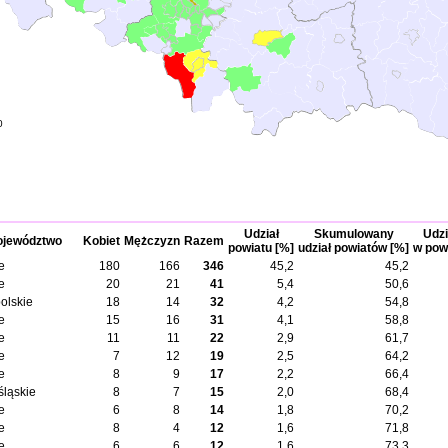
0
Udział
Skumulowany
Udzi
jewództwo
Kobiet
Mężczyzn
Razem
powiatu [%]
udział powiatów [%]
w pow
e
180
166
346
45,2
45,2
e
20
21
41
5,4
50,6
olskie
18
14
32
4,2
54,8
e
15
16
31
4,1
58,8
e
11
11
22
2,9
61,7
e
7
12
19
2,5
64,2
e
8
9
17
2,2
66,4
śląskie
8
7
15
2,0
68,4
e
6
8
14
1,8
70,2
e
8
4
12
1,6
71,8
e
6
6
12
1,6
73,3