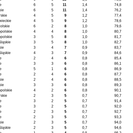
e
6
5
11
1,4
74,8
kie
6
5
11
1,4
76,2
skie
4
5
9
1,2
77,4
ieckie
4
5
9
1,2
78,6
olskie
6
2
8
1,0
79,6
opolskie
4
4
8
1,0
80,7
opolskie
3
5
8
1,0
81,7
śląskie
3
5
8
1,0
82,7
kie
3
4
7
0,9
83,7
śląskie
4
3
7
0,9
84,6
e
2
4
6
0,8
85,4
e
3
3
6
0,8
86,1
e
5
1
6
0,8
86,9
e
2
4
6
0,8
87,7
kie
2
4
6
0,8
88,5
kie
3
3
6
0,8
89,3
opolskie
4
2
6
0,8
90,1
skie
2
3
5
0,7
90,7
e
3
2
5
0,7
91,4
e
3
2
5
0,7
92,0
e
2
3
5
0,7
92,7
e
2
3
5
0,7
93,3
kie
2
3
5
0,7
94,0
śląskie
2
3
5
0,7
94,6