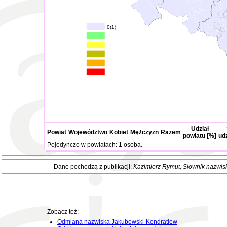
0(1)
Udział
Powiat
Województwo
Kobiet
Mężczyzn
Razem
powiatu [%]
ud
Pojedynczo w powiatach: 1 osoba.
Dane pochodzą z publikacji:
Kazimierz Rymut
, Słownik nazwis
Zobacz też:
Odmiana nazwiska Jakubowski-Kondratiew