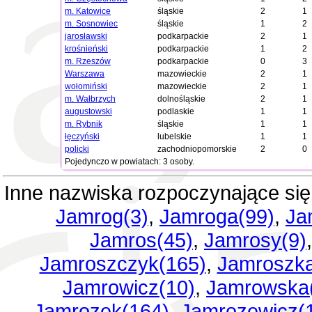
m. Katowice
śląskie
2
1
m. Sosnowiec
śląskie
1
2
jarosławski
podkarpackie
2
1
krośnieński
podkarpackie
1
2
m. Rzeszów
podkarpackie
0
3
Warszawa
mazowieckie
2
1
wołomiński
mazowieckie
2
1
m. Wałbrzych
dolnośląskie
2
1
augustowski
podlaskie
1
1
m. Rybnik
śląskie
1
1
łęczyński
lubelskie
1
1
policki
zachodniopomorskie
2
0
Pojedynczo w powiatach: 3 osoby.
Inne nazwiska rozpoczynające si
Jamrog(3)
,
Jamroga(99)
,
Ja
Jamros(45)
,
Jamrosy(9)
Jamroszczyk(165)
,
Jamroszka
Jamrowicz(10)
,
Jamrowska
Jamrozek(164)
,
Jamrozewicz(