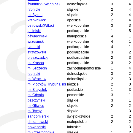
świdnicki(Świdnica)
dolnośląskie
3
4
rybnicki
śląskie
2
4
m. Bytom
śląskie
2
4
krapkowicki
opolskie
2
4
ostrowski(Wlkp.)
wielkopolskie
3
3
jasielski
podkarpackie
1
5
oświęcimski
małopolskie
4
1
wrzesiński
wielkopolskie
4
1
sanocki
podkarpackie
4
1
strzyżowski
podkarpackie
3
2
bieszczadzki
podkarpackie
2
3
m. Krosno
podkarpackie
3
2
m. Szczecin
zachodniopomorskie
1
4
legnicki
dolnośląskie
3
2
m. Wrocław
dolnośląskie
2
3
m. Piotrków Trybunalski
łódzkie
2
3
m. Białystok
podlaskie
1
3
m. Gdynia
pomorskie
3
1
pszczyński
śląskie
3
1
m. Gliwice
śląskie
2
2
m. Tychy
śląskie
1
3
sandomierski
świętokrzyskie
2
2
chrzanowski
małopolskie
2
2
nowosolski
lubuskie
1
3
m. Częstochowa
śląskie
1
2