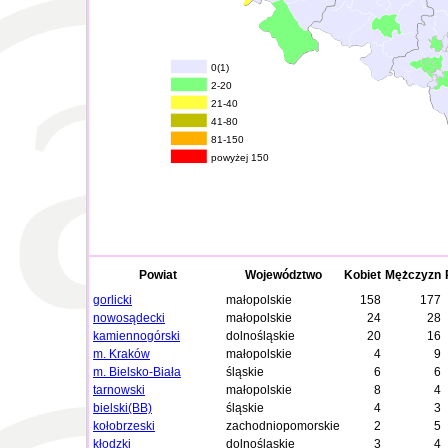
0(1)
2-20
21-40
41-80
81-150
powyżej 150
Powiat
Województwo
Kobiet
Mężczyzn
gorlicki
małopolskie
158
177
nowosądecki
małopolskie
24
28
kamiennogórski
dolnośląskie
20
16
m. Kraków
małopolskie
4
9
m. Bielsko-Biała
śląskie
6
6
tarnowski
małopolskie
8
4
bielski(BB)
śląskie
4
3
kołobrzeski
zachodniopomorskie
2
5
kłodzki
dolnośląskie
3
4