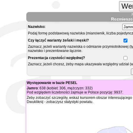
Wer
Rozmieszc
Nazwisko:
Podaj formę podstawową nazwiska (mianownik, liczba pojedyncz
Czy łączyć warianty żeński i męski?
Zaznacz, jeżeli warianty nazwiska o odmianie przymiotnikowej (t
nazwisko i prezentowane łącznie.
Prezentacja częstości względnej?
Zaznacz, jeżeli chcesz, żeby mapa ukazywała względny udział (
Występowanie w bazie PESEL
Jamro
: 638 (kobiet: 306, mężczyzn: 332)
Pod względem liczebności zajmuje w Polsce pozycję: 9937.
Żeby zobaczyć szczegóły, wskaż kursorem obszar interesującego 
Dwukliknij - zobaczysz statystyki powiatu.