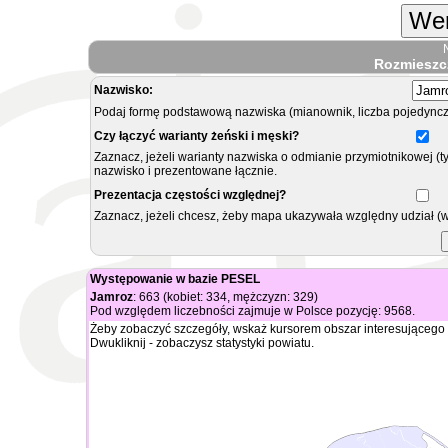
Wer
Rozmieszc
Nazwisko:
Podaj formę podstawową nazwiska (mianownik, liczba pojedyncz
Czy łączyć warianty żeński i męski?
Zaznacz, jeżeli warianty nazwiska o odmianie przymiotnikowej (t
nazwisko i prezentowane łącznie.
Prezentacja częstości względnej?
Zaznacz, jeżeli chcesz, żeby mapa ukazywała względny udział (
Występowanie w bazie PESEL
Jamroz
: 663 (kobiet: 334, mężczyzn: 329)
Pod względem liczebności zajmuje w Polsce pozycję: 9568.
Żeby zobaczyć szczegóły, wskaż kursorem obszar interesującego 
Dwukliknij - zobaczysz statystyki powiatu.