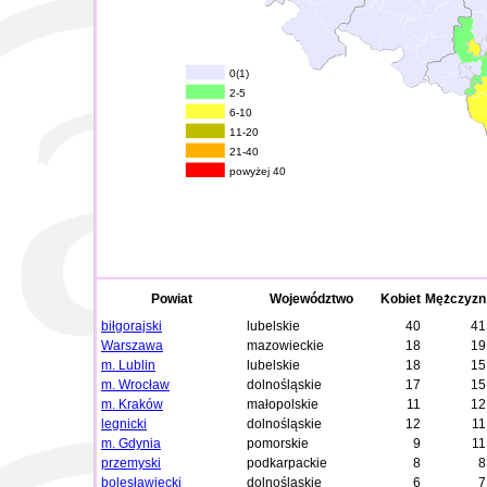
0(1)
2-5
6-10
11-20
21-40
powyżej 40
Powiat
Województwo
Kobiet
Mężczyzn
biłgorajski
lubelskie
40
41
Warszawa
mazowieckie
18
19
m. Lublin
lubelskie
18
15
m. Wrocław
dolnośląskie
17
15
m. Kraków
małopolskie
11
12
legnicki
dolnośląskie
12
11
m. Gdynia
pomorskie
9
11
przemyski
podkarpackie
8
8
bolesławiecki
dolnośląskie
6
7