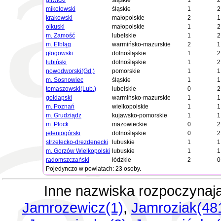
gliwicki
śląskie
1
2
mikołowski
śląskie
1
2
krakowski
małopolskie
2
1
olkuski
małopolskie
1
2
m. Zamość
lubelskie
1
2
m. Elbląg
warmińsko-mazurskie
2
1
głogowski
dolnośląskie
1
2
lubiński
dolnośląskie
1
2
nowodworski(Gd.)
pomorskie
1
1
m. Sosnowiec
śląskie
1
1
tomaszowski(Lub.)
lubelskie
0
2
gołdapski
warmińsko-mazurskie
1
1
m. Poznań
wielkopolskie
1
1
m. Grudziądz
kujawsko-pomorskie
1
1
m. Płock
mazowieckie
0
2
jeleniogórski
dolnośląskie
0
2
strzelecko-drezdenecki
lubuskie
1
1
m. Gorzów Wielkopolski
lubuskie
1
1
radomszczański
łódzkie
2
0
Pojedynczo w powiatach: 23 osoby.
Inne nazwiska rozpoczynaj
Jamrozewicz(1)
,
Jamroziak(48