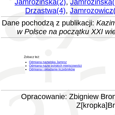
Jamrozinska(2)
,
Jamrozińska(
Drzastwa(4)
,
Jamrozowicz
Dane pochodzą z publikacji:
Kazim
w Polsce na początku XXI wi
Zobacz też:
Odmiana nazwiska Jamroz
Odmiana nazw polskich miejscowości
Odmiana i składanie liczebników
Opracowanie: Zbigniew Bron
Z[kropka]Br