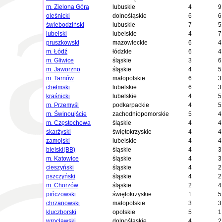
m. Zielona Góra
lubuskie
4
9
oleśnicki
dolnośląskie
6
6
świebodziński
lubuskie
7
5
lubelski
lubelskie
4
7
pruszkowski
mazowieckie
6
4
m. Łódź
łódzkie
6
4
m. Gliwice
śląskie
3
6
m. Jaworzno
śląskie
4
5
m. Tarnów
małopolskie
6
3
chełmski
lubelskie
6
3
kraśnicki
lubelskie
4
5
m. Przemyśl
podkarpackie
4
5
m. Świnoujście
zachodniopomorskie
5
4
m. Częstochowa
śląskie
4
4
skarżyski
świętokrzyskie
4
4
zamojski
lubelskie
4
4
bielski(BB)
śląskie
4
3
m. Katowice
śląskie
4
3
cieszyński
śląskie
4
2
pszczyński
śląskie
4
2
m. Chorzów
śląskie
2
4
pińczowski
świętokrzyskie
1
5
chrzanowski
małopolskie
3
3
kluczborski
opolskie
5
1
wrocławski
dolnośląskie
4
2