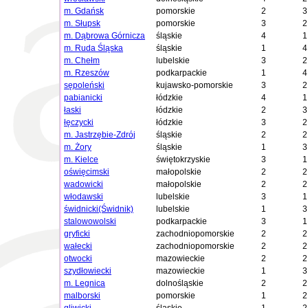
m. Gdańsk
pomorskie
2
3
m. Słupsk
pomorskie
3
2
m. Dąbrowa Górnicza
śląskie
4
1
m. Ruda Śląska
śląskie
1
4
m. Chełm
lubelskie
3
2
m. Rzeszów
podkarpackie
1
4
sępoleński
kujawsko-pomorskie
3
2
pabianicki
łódzkie
4
1
łaski
łódzkie
2
3
łęczycki
łódzkie
3
2
m. Jastrzębie-Zdrój
śląskie
2
2
m. Żory
śląskie
1
3
m. Kielce
świętokrzyskie
3
1
oświęcimski
małopolskie
2
2
wadowicki
małopolskie
2
2
włodawski
lubelskie
3
1
świdnicki(Świdnik)
lubelskie
1
3
stalowowolski
podkarpackie
3
1
gryficki
zachodniopomorskie
2
2
wałecki
zachodniopomorskie
2
2
otwocki
mazowieckie
2
2
szydłowiecki
mazowieckie
1
3
m. Legnica
dolnośląskie
2
2
malborski
pomorskie
1
2