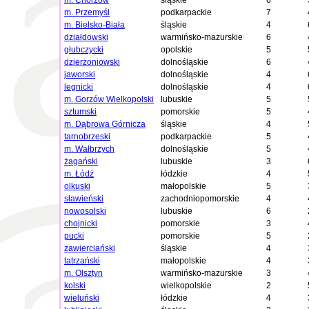
m. Chorzów
śląskie
6
m. Przemyśl
podkarpackie
7
m. Bielsko-Biała
śląskie
4
działdowski
warmińsko-mazurskie
6
głubczycki
opolskie
5
dzierżoniowski
dolnośląskie
6
jaworski
dolnośląskie
4
legnicki
dolnośląskie
4
m. Gorzów Wielkopolski
lubuskie
5
sztumski
pomorskie
5
m. Dąbrowa Górnicza
śląskie
4
tarnobrzeski
podkarpackie
5
m. Wałbrzych
dolnośląskie
5
żagański
lubuskie
3
m. Łódź
łódzkie
4
olkuski
małopolskie
5
sławieński
zachodniopomorskie
4
nowosolski
lubuskie
6
chojnicki
pomorskie
3
pucki
pomorskie
5
zawierciański
śląskie
4
tatrzański
małopolskie
4
m. Olsztyn
warmińsko-mazurskie
3
kolski
wielkopolskie
2
wieluński
łódzkie
4