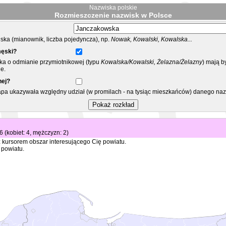
Nazwiska polskie
Rozmieszczenie nazwisk w Polsce
ka (mianownik, liczba pojedyncza), np.
Nowak, Kowalski, Kowalska...
męski?
ska o odmianie przymiotnikowej (typu
Kowalska/Kowalski, Żelazna/Żelazny
) mają b
e.
nej?
mapa ukazywała względny udział (w promilach - na tysiąc mieszkańców) danego na
 6 (kobiet: 4, mężczyzn: 2)
 kursorem obszar interesującego Cię powiatu.
 powiatu.