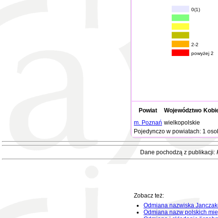
0(1)
2-2
powyżej 2
Powiat
Województwo
Kobi
m. Poznań
wielkopolskie
Pojedynczo w powiatach: 1 oso
Dane pochodzą z publikacji:
Zobacz też:
Odmiana nazwiska Jancza
Odmiana nazw polskich mie