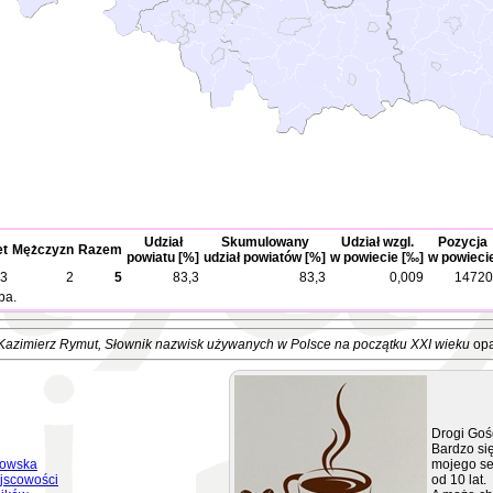
Udział
Skumulowany
Udział wzgl.
Pozycja
et
Mężczyzn
Razem
powiatu [%]
udział powiatów [%]
w powiecie [‰]
w powieci
3
2
5
83,3
83,3
0,009
14720
ba.
Kazimierz Rymut
, Słownik nazwisk używanych w Polsce na początku XXI wieku
opa
Drogi Goś
Bardzo się
kowska
mojego se
jscowości
od 10 lat.