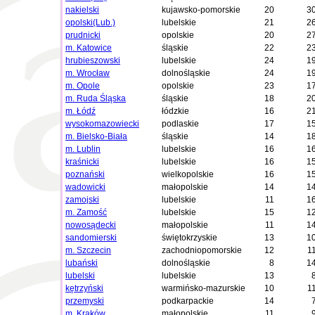
nakielski
kujawsko-pomorskie
20
3
opolski(Lub.)
lubelskie
21
2
prudnicki
opolskie
20
2
m. Katowice
śląskie
22
2
hrubieszowski
lubelskie
24
1
m. Wrocław
dolnośląskie
24
1
m. Opole
opolskie
23
1
m. Ruda Śląska
śląskie
18
2
m. Łódź
łódzkie
16
2
wysokomazowiecki
podlaskie
17
1
m. Bielsko-Biała
śląskie
14
1
m. Lublin
lubelskie
16
1
kraśnicki
lubelskie
16
1
poznański
wielkopolskie
16
1
wadowicki
małopolskie
14
1
zamojski
lubelskie
11
1
m. Zamość
lubelskie
15
1
nowosądecki
małopolskie
11
1
sandomierski
świętokrzyskie
13
1
m. Szczecin
zachodniopomorskie
12
1
lubański
dolnośląskie
8
1
lubelski
lubelskie
13
kętrzyński
warmińsko-mazurskie
10
1
przemyski
podkarpackie
14
m. Kraków
małopolskie
11