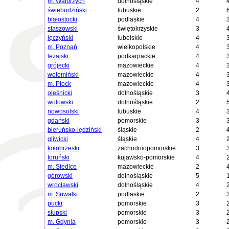
m. Wałbrzych
dolnośląskie
4
świebodziński
lubuskie
2
białostocki
podlaskie
4
staszowski
świętokrzyskie
3
łęczyński
lubelskie
4
m. Poznań
wielkopolskie
4
leżajski
podkarpackie
4
grójecki
mazowieckie
4
wołomiński
mazowieckie
4
m. Płock
mazowieckie
4
oleśnicki
dolnośląskie
3
wołowski
dolnośląskie
2
nowosolski
lubuskie
4
gdański
pomorskie
3
bieruńsko-lędziński
śląskie
2
gliwicki
śląskie
4
kołobrzeski
zachodniopomorskie
3
toruński
kujawsko-pomorskie
4
m. Siedlce
mazowieckie
2
górowski
dolnośląskie
5
wrocławski
dolnośląskie
4
m. Suwałki
podlaskie
2
pucki
pomorskie
3
słupski
pomorskie
3
m. Gdynia
pomorskie
3