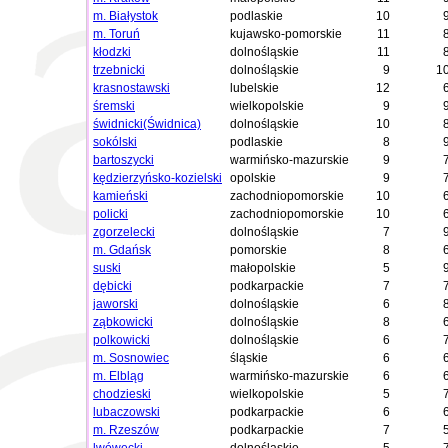
m. Białystok
podlaskie
10
m. Toruń
kujawsko-pomorskie
11
kłodzki
dolnośląskie
11
trzebnicki
dolnośląskie
9
1
krasnostawski
lubelskie
12
śremski
wielkopolskie
9
świdnicki(Świdnica)
dolnośląskie
10
sokólski
podlaskie
8
bartoszycki
warmińsko-mazurskie
9
kędzierzyńsko-kozielski
opolskie
9
kamieński
zachodniopomorskie
10
policki
zachodniopomorskie
10
zgorzelecki
dolnośląskie
7
m. Gdańsk
pomorskie
8
suski
małopolskie
5
dębicki
podkarpackie
7
jaworski
dolnośląskie
6
ząbkowicki
dolnośląskie
8
polkowicki
dolnośląskie
6
m. Sosnowiec
śląskie
6
m. Elbląg
warmińsko-mazurskie
6
chodzieski
wielkopolskie
5
lubaczowski
podkarpackie
6
m. Rzeszów
podkarpackie
7