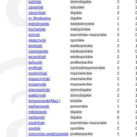
lubiński
dolnośląskie
2
żagański
lubuskie
2
cieszyński
śląskie
3
m. Mysłowice
śląskie
1
jędrzejowski
świętokrzyskie
1
bocheński
małopolskie
1
giżycki
warmińsko-mazurskie
3
głubczycki
opolskie
1
kępiński
wielkopolskie
2
szamotulski
wielkopolskie
3
wrzesiński
wielkopolskie
2
łańcucki
podkarpackie
2
gryfiński
zachodniopomorskie
2
gostyniński
mazowieckie
2
piaseczyński
mazowieckie
2
przasnyski
mazowieckie
1
jeleniogórski
dolnośląskie
2
wałbrzyski
dolnośląskie
2
tomaszowski(Maz.)
łódzkie
1
wejherowski
pomorskie
1
mikołowski
śląskie
0
raciborski
śląskie
0
olsztyński
warmińsko-mazurskie
1
opolski
opolskie
2
ropczycko-sędziszowski
podkarpackie
1