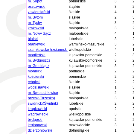
m. Sopot
pomorskie
3
pszczyński
śląskie
3
zawierciański
śląskie
4
m. Bytom
śląskie
2
m. Tychy
śląskie
3
krakowski
małopolskie
3
m. Nowy Sącz
małopolskie
4
bialski
lubelskie
3
braniewski
warmińsko-mazurskie
3
czarnkowsko-trzcianecki
wielkopolskie
4
mogileński
kujawsko-pomorskie
2
m. Bydgoszcz
kujawsko-pomorskie
3
m. Grudziądz
kujawsko-pomorskie
3
moniecki
podlaskie
2
kościerski
pomorskie
2
rybnicki
śląskie
2
wodzisławski
śląskie
1
m. Świętochłowice
śląskie
2
brzeski(Brzesko)
małopolskie
3
świdnicki(Świdnik)
lubelskie
2
krapkowicki
opolskie
2
wągrowiecki
wielkopolskie
3
bydgoski
kujawsko-pomorskie
2
legionowski
mazowieckie
3
dzierżoniowski
dolnośląskie
1