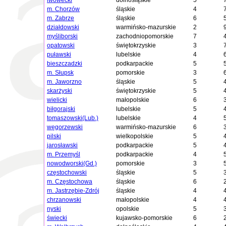
lwówecki
dolnośląskie
5
m. Chorzów
śląskie
4
m. Zabrze
śląskie
6
działdowski
warmińsko-mazurskie
2
myśliborski
zachodniopomorskie
7
opatowski
świętokrzyskie
3
puławski
lubelskie
4
bieszczadzki
podkarpackie
5
m. Słupsk
pomorskie
3
m. Jaworzno
śląskie
5
skarżyski
świętokrzyskie
5
wielicki
małopolskie
6
biłgorajski
lubelskie
5
tomaszowski(Lub.)
lubelskie
4
węgorzewski
warmińsko-mazurskie
6
pilski
wielkopolskie
5
jarosławski
podkarpackie
5
m. Przemyśl
podkarpackie
4
nowodworski(Gd.)
pomorskie
3
częstochowski
śląskie
5
m. Częstochowa
śląskie
6
m. Jastrzębie-Zdrój
śląskie
4
chrzanowski
małopolskie
4
nyski
opolskie
5
świecki
kujawsko-pomorskie
6