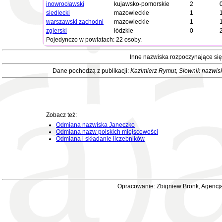
inowrocławski
kujawsko-pomorskie
2
siedlecki
mazowieckie
1
warszawski zachodni
mazowieckie
1
zgierski
łódzkie
0
Pojedynczo w powiatach: 22 osoby.
Inne nazwiska rozpoczynające si
Dane pochodzą z publikacji:
Kazimierz Rymut
, Słownik nazwis
Zobacz też:
Odmiana nazwiska Janeczko
Odmiana nazw polskich miejscowości
Odmiana i składanie liczebników
Opracowanie: Zbigniew Bronk, Agencja 