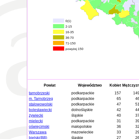
0(1)
2-15
16-35
36-70
71-150
powyżej 150
Powiat
Województwo
Kobiet
Mężczyz
tarnobrzeski
podkarpackie
157
14
m. Tarnobrzeg
podkarpackie
65
4
stalowowolski
podkarpackie
47
5
bolesławiecki
dolnośląskie
42
4
żywiecki
śląskie
40
3
mielecki
podkarpackie
31
3
oświęcimski
małopolskie
36
3
Warszawa
mazowieckie
33
2
bielski(BB)
śląskie
27
2