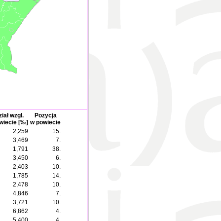
iał wzgl.
Pozycja
wiecie [‰]
w powiecie
2,259
15.
3,469
7.
1,791
38.
3,450
6.
2,403
10.
1,785
14.
2,478
10.
4,846
7.
3,721
10.
6,862
4.
5,400
4.