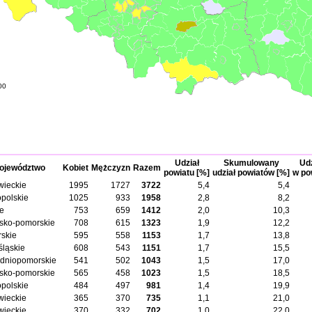
00
Udział
Skumulowany
Udz
ojewództwo
Kobiet
Mężczyzn
Razem
powiatu [%]
udział powiatów [%]
w po
ieckie
1995
1727
3722
5,4
5,4
opolskie
1025
933
1958
2,8
8,2
ie
753
659
1412
2,0
10,3
sko-pomorskie
708
615
1323
1,9
12,2
skie
595
558
1153
1,7
13,8
śląskie
608
543
1151
1,7
15,5
dniopomorskie
541
502
1043
1,5
17,0
sko-pomorskie
565
458
1023
1,5
18,5
opolskie
484
497
981
1,4
19,9
ieckie
365
370
735
1,1
21,0
ieckie
370
332
702
1,0
22,0