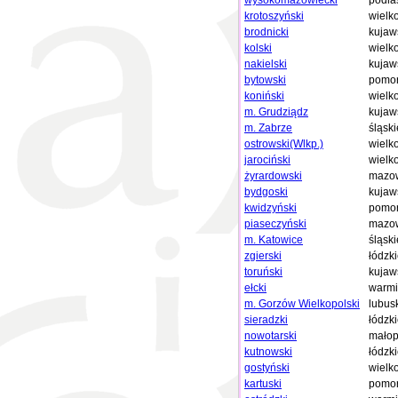
wysokomazowiecki
podla
krotoszyński
wielk
brodnicki
kujaw
kolski
wielk
nakielski
kujaw
bytowski
pomor
koniński
wielk
m. Grudziądz
kujaw
m. Zabrze
śląski
ostrowski(Wlkp.)
wielk
jarociński
wielk
żyrardowski
mazow
bydgoski
kujaw
kwidzyński
pomor
piaseczyński
mazow
m. Katowice
śląski
zgierski
łódzk
toruński
kujaw
ełcki
warmi
m. Gorzów Wielkopolski
lubus
sieradzki
łódzk
nowotarski
małop
kutnowski
łódzk
gostyński
wielk
kartuski
pomor