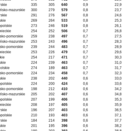
skie
335
305
640
0,9
22,9
ńsko-mazurskie
300
279
579
0,8
23,7
skie
291
276
567
0,8
24,6
skie
269
264
533
0,8
25,3
opolskie
273
246
519
0,8
26,1
ieckie
254
252
506
0,7
26,8
sko-pomorskie
259
238
497
0,7
27,5
ńsko-mazurskie
253
243
496
0,7
28,3
sko-pomorskie
239
244
483
0,7
28,9
ieckie
253
226
479
0,7
29,6
kie
254
217
471
0,7
30,3
skie
224
239
463
0,7
31,0
olskie
274
189
463
0,7
31,7
sko-pomorskie
224
234
458
0,7
32,3
skie
238
202
440
0,6
33,0
opolskie
224
200
424
0,6
33,6
sko-pomorskie
198
212
410
0,6
34,2
ńsko-mazurskie
205
202
407
0,6
34,8
opolskie
207
199
406
0,6
35,3
ieckie
208
197
405
0,6
35,9
skie
196
207
403
0,6
36,5
opolskie
210
193
403
0,6
37,1
skie
184
214
398
0,6
37,7
skie
201
195
396
0,6
38,2