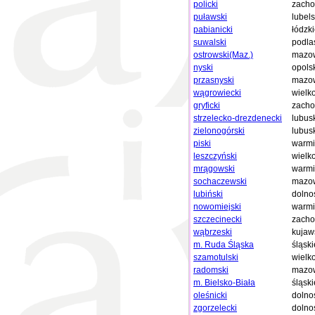
policki
zacho
puławski
lubels
pabianicki
łódzk
suwalski
podla
ostrowski(Maz.)
mazow
nyski
opols
przasnyski
mazow
wągrowiecki
wielk
gryficki
zacho
strzelecko-drezdenecki
lubus
zielonogórski
lubus
piski
warmi
leszczyński
wielk
mrągowski
warmi
sochaczewski
mazow
lubiński
dolno
nowomiejski
warmi
szczecinecki
zacho
wąbrzeski
kujaw
m. Ruda Śląska
śląski
szamotulski
wielk
radomski
mazow
m. Bielsko-Biała
śląski
oleśnicki
dolno
zgorzelecki
dolno