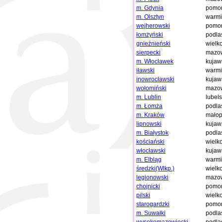
m. Gdynia
pomor
m. Olsztyn
warmi
wejherowski
pomor
łomżyński
podla
gnieźnieński
wielk
sierpecki
mazow
m. Włocławek
kujaw
iławski
warmi
inowrocławski
kujaw
wołomiński
mazow
m. Lublin
lubels
m. Łomża
podla
m. Kraków
małop
lipnowski
kujaw
m. Białystok
podla
kościański
wielk
włocławski
kujaw
m. Elbląg
warmi
średzki(Wlkp.)
wielk
legionowski
mazow
chojnicki
pomor
pilski
wielk
starogardzki
pomor
m. Suwałki
podla