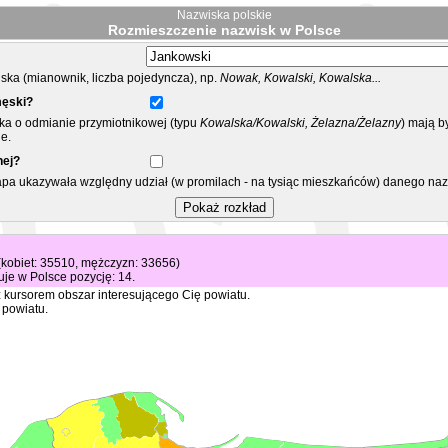
Nazwiska polskie
Rozmieszczenie nazwisk w Polsce
ka (mianownik, liczba pojedyncza), np.
Nowak, Kowalski, Kowalska...
męski?
ska o odmianie przymiotnikowej (typu
Kowalska/Kowalski, Żelazna/Żelazny
) mają b
e.
nej?
mapa ukazywała względny udział (w promilach - na tysiąc mieszkańców) danego na
(kobiet: 35510, mężczyzn: 33656)
je w Polsce pozycję: 14.
 kursorem obszar interesującego Cię powiatu.
 powiatu.