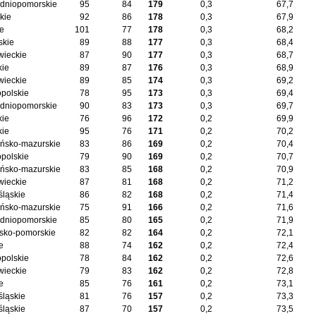
dniopomorskie
95
84
179
0,3
67,7
kie
92
86
178
0,3
67,9
ie
101
77
178
0,3
68,2
skie
89
88
177
0,3
68,4
ieckie
87
90
177
0,3
68,7
kie
89
87
176
0,3
68,9
ieckie
89
85
174
0,3
69,2
opolskie
78
95
173
0,3
69,4
dniopomorskie
90
83
173
0,3
69,7
kie
76
96
172
0,2
69,9
kie
95
76
171
0,2
70,2
ńsko-mazurskie
83
86
169
0,2
70,4
opolskie
79
90
169
0,2
70,7
ńsko-mazurskie
83
85
168
0,2
70,9
ieckie
87
81
168
0,2
71,2
śląskie
86
82
168
0,2
71,4
ńsko-mazurskie
75
91
166
0,2
71,6
dniopomorskie
85
80
165
0,2
71,9
sko-pomorskie
82
82
164
0,2
72,1
e
88
74
162
0,2
72,4
opolskie
78
84
162
0,2
72,6
ieckie
79
83
162
0,2
72,8
e
85
76
161
0,2
73,1
śląskie
81
76
157
0,2
73,3
śląskie
87
70
157
0,2
73,5