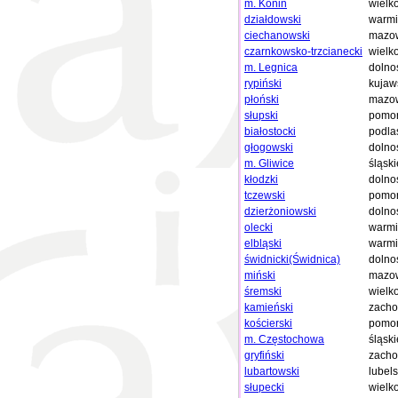
m. Konin
wielk
działdowski
warmi
ciechanowski
mazow
czarnkowsko-trzcianecki
wielk
m. Legnica
dolno
rypiński
kujaw
płoński
mazow
słupski
pomor
białostocki
podla
głogowski
dolno
m. Gliwice
śląski
kłodzki
dolno
tczewski
pomor
dzierżoniowski
dolno
olecki
warmi
elbląski
warmi
świdnicki(Świdnica)
dolno
miński
mazow
śremski
wielk
kamieński
zacho
kościerski
pomor
m. Częstochowa
śląski
gryfiński
zacho
lubartowski
lubels
słupecki
wielk