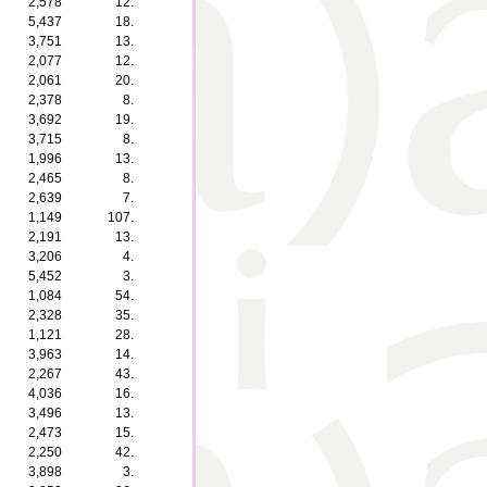
2,578
12.
5,437
18.
3,751
13.
2,077
12.
2,061
20.
2,378
8.
3,692
19.
3,715
8.
1,996
13.
2,465
8.
2,639
7.
1,149
107.
2,191
13.
3,206
4.
5,452
3.
1,084
54.
2,328
35.
1,121
28.
3,963
14.
2,267
43.
4,036
16.
3,496
13.
2,473
15.
2,250
42.
3,898
3.