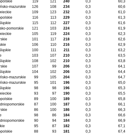
opolskie
119
121
240
0,3
60,3
ńsko-mazurskie
126
108
234
0,3
60,6
ieckie
109
123
232
0,3
61,0
opolskie
116
113
229
0,3
61,3
śląskie
115
112
227
0,3
61,6
sko-pomorskie
121
103
224
0,3
61,9
ieckie
105
119
224
0,3
62,3
skie
101
117
218
0,3
62,6
skie
106
110
216
0,3
62,9
śląskie
100
111
211
0,3
63,2
e
103
107
210
0,3
63,5
śląskie
108
102
210
0,3
63,8
skie
107
99
206
0,3
64,1
śląskie
104
102
206
0,3
64,4
ńsko-mazurskie
99
105
204
0,3
64,7
ńsko-mazurskie
95
101
196
0,3
65,0
śląskie
98
98
196
0,3
65,3
ieckie
93
97
190
0,3
65,5
opolskie
89
100
189
0,3
65,8
dniopomorskie
87
100
187
0,3
66,1
skie
86
100
186
0,3
66,3
e
98
86
184
0,3
66,6
dniopomorskie
90
94
184
0,3
66,9
kie
95
87
182
0,3
67,1
opolskie
88
93
181
0,3
67,4