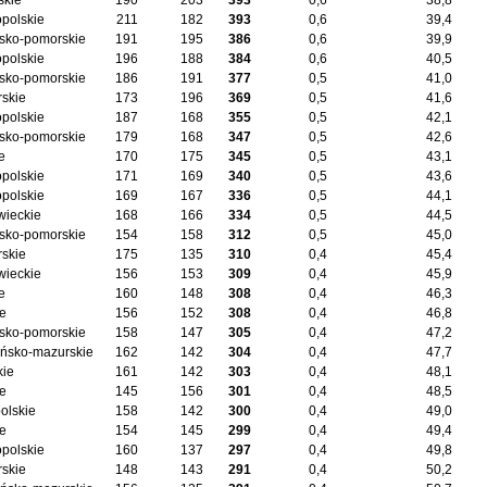
skie
190
203
393
0,6
38,8
opolskie
211
182
393
0,6
39,4
sko-pomorskie
191
195
386
0,6
39,9
opolskie
196
188
384
0,6
40,5
sko-pomorskie
186
191
377
0,5
41,0
skie
173
196
369
0,5
41,6
opolskie
187
168
355
0,5
42,1
sko-pomorskie
179
168
347
0,5
42,6
e
170
175
345
0,5
43,1
opolskie
171
169
340
0,5
43,6
opolskie
169
167
336
0,5
44,1
ieckie
168
166
334
0,5
44,5
sko-pomorskie
154
158
312
0,5
45,0
skie
175
135
310
0,4
45,4
ieckie
156
153
309
0,4
45,9
e
160
148
308
0,4
46,3
ie
156
152
308
0,4
46,8
sko-pomorskie
158
147
305
0,4
47,2
ńsko-mazurskie
162
142
304
0,4
47,7
kie
161
142
303
0,4
48,1
ie
145
156
301
0,4
48,5
olskie
158
142
300
0,4
49,0
ie
154
145
299
0,4
49,4
opolskie
160
137
297
0,4
49,8
skie
148
143
291
0,4
50,2