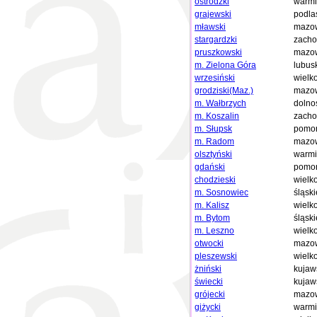
ostródzki
warmi
grajewski
podla
mławski
mazow
stargardzki
zacho
pruszkowski
mazow
m. Zielona Góra
lubus
wrzesiński
wielk
grodziski(Maz.)
mazow
m. Wałbrzych
dolno
m. Koszalin
zacho
m. Słupsk
pomor
m. Radom
mazow
olsztyński
warmi
gdański
pomor
chodzieski
wielk
m. Sosnowiec
śląski
m. Kalisz
wielk
m. Bytom
śląski
m. Leszno
wielk
otwocki
mazow
pleszewski
wielk
żniński
kujaw
świecki
kujaw
grójecki
mazow
giżycki
warmi