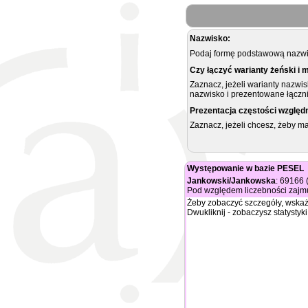
Nazwisko:
Podaj formę podstawową nazwis
Czy łączyć warianty żeński i 
Zaznacz, jeżeli warianty nazwi
nazwisko i prezentowane łączni
Prezentacja częstości względ
Zaznacz, jeżeli chcesz, żeby 
Występowanie w bazie PESEL
Jankowski/Jankowska
: 69166 
Pod względem liczebności zajmu
Żeby zobaczyć szczegóły, wskaż
Dwukliknij - zobaczysz statystyki