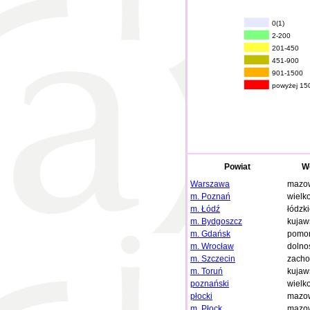
0(1)
2-200
201-450
451-900
901-1500
powyżej 15
Powiat
W
Warszawa
mazow
m. Poznań
wielk
m. Łódź
łódzk
m. Bydgoszcz
kujaw
m. Gdańsk
pomor
m. Wrocław
dolno
m. Szczecin
zacho
m. Toruń
kujaw
poznański
wielk
płocki
mazow
m. Płock
mazow