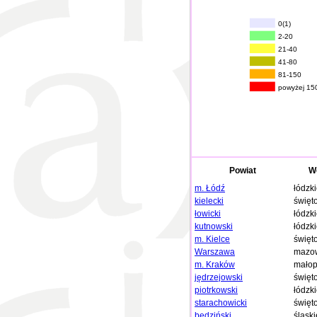
0(1)
2-20
21-40
41-80
81-150
powyżej 15
Powiat
W
m. Łódź
łódzk
kielecki
święt
łowicki
łódzk
kutnowski
łódzk
m. Kielce
święt
Warszawa
mazow
m. Kraków
małop
jędrzejowski
święt
piotrkowski
łódzk
starachowicki
święt
będziński
śląski