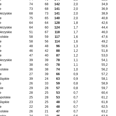
ie
74
68
142
2,0
34,9
e
73
68
141
2,0
36,9
okrzyskie
68
73
141
2,0
38,9
ie
75
65
140
2,0
40,8
e
64
64
128
1,8
42,6
okrzyskie
64
60
124
1,7
44,4
okrzyskie
51
67
118
1,7
46,0
olskie
58
59
117
1,6
47,6
ie
58
56
114
1,6
49,2
e
48
48
96
1,3
50,6
ie
46
42
88
1,2
51,8
ie
47
40
87
1,2
53,0
okrzyskie
39
39
78
1,1
54,1
ie
38
40
78
1,1
55,2
olskie
36
38
74
1,0
56,2
ie
27
39
66
0,9
57,2
śląskie
39
24
63
0,9
58,1
e
26
33
59
0,8
58,9
kie
29
28
57
0,8
59,7
e
28
25
53
0,7
60,4
opolskie
25
28
53
0,7
61,2
śląskie
23
25
48
0,7
61,8
ie
22
26
48
0,7
62,5
olskie
26
21
47
0,7
63,2