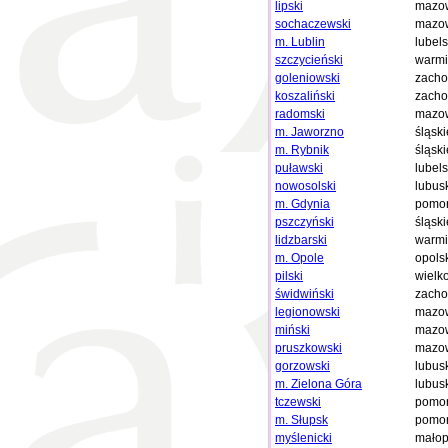
lipski
mazow
sochaczewski
mazow
m. Lublin
lubels
szczycieński
warmi
goleniowski
zacho
koszaliński
zacho
radomski
mazow
m. Jaworzno
śląski
m. Rybnik
śląski
puławski
lubels
nowosolski
lubus
m. Gdynia
pomor
pszczyński
śląski
lidzbarski
warmi
m. Opole
opols
pilski
wielk
świdwiński
zacho
legionowski
mazow
miński
mazow
pruszkowski
mazow
gorzowski
lubus
m. Zielona Góra
lubus
tczewski
pomor
m. Słupsk
pomor
myślenicki
małop