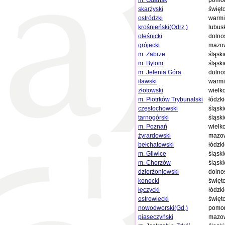
m. Gdańsk
pomor
skarżyski
święt
ostródzki
warmi
krośnieński(Odrz.)
lubus
oleśnicki
dolno
grójecki
mazow
m. Zabrze
śląski
m. Bytom
śląski
m. Jelenia Góra
dolno
iławski
warmi
złotowski
wielk
m. Piotrków Trybunalski
łódzk
częstochowski
śląski
tarnogórski
śląski
m. Poznań
wielk
żyrardowski
mazow
bełchatowski
łódzk
m. Gliwice
śląski
m. Chorzów
śląski
dzierżoniowski
dolno
konecki
święt
łęczycki
łódzk
ostrowiecki
święt
nowodworski(Gd.)
pomor
piaseczyński
mazow