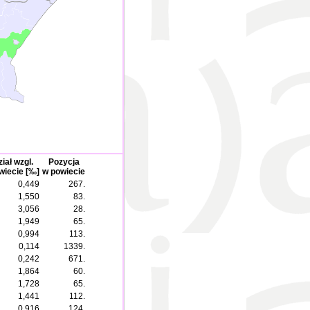
iał wzgl.
Pozycja
wiecie [‰]
w powiecie
0,449
267.
1,550
83.
3,056
28.
1,949
65.
0,994
113.
0,114
1339.
0,242
671.
1,864
60.
1,728
65.
1,441
112.
0,916
124.