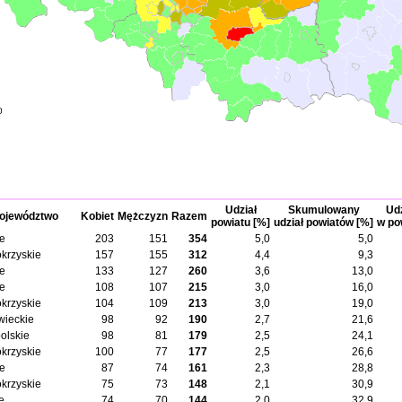
0
Udział
Skumulowany
Udz
ojewództwo
Kobiet
Mężczyzn
Razem
powiatu [%]
udział powiatów [%]
w po
ie
203
151
354
5,0
5,0
okrzyskie
157
155
312
4,4
9,3
ie
133
127
260
3,6
13,0
ie
108
107
215
3,0
16,0
okrzyskie
104
109
213
3,0
19,0
ieckie
98
92
190
2,7
21,6
olskie
98
81
179
2,5
24,1
okrzyskie
100
77
177
2,5
26,6
ie
87
74
161
2,3
28,8
okrzyskie
75
73
148
2,1
30,9
e
74
70
144
2,0
32,9