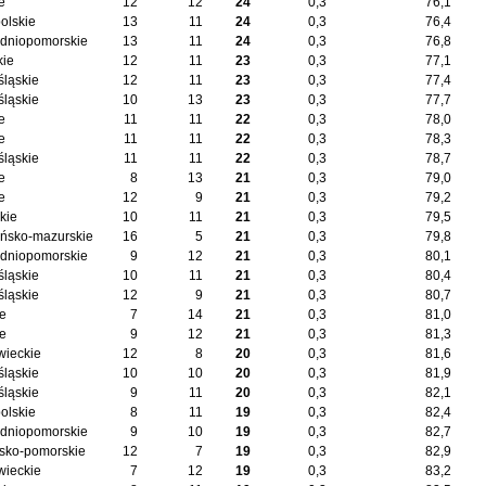
e
12
12
24
0,3
76,1
olskie
13
11
24
0,3
76,4
dniopomorskie
13
11
24
0,3
76,8
kie
12
11
23
0,3
77,1
śląskie
12
11
23
0,3
77,4
śląskie
10
13
23
0,3
77,7
e
11
11
22
0,3
78,0
e
11
11
22
0,3
78,3
śląskie
11
11
22
0,3
78,7
e
8
13
21
0,3
79,0
e
12
9
21
0,3
79,2
kie
10
11
21
0,3
79,5
ńsko-mazurskie
16
5
21
0,3
79,8
dniopomorskie
9
12
21
0,3
80,1
śląskie
10
11
21
0,3
80,4
śląskie
12
9
21
0,3
80,7
ie
7
14
21
0,3
81,0
ie
9
12
21
0,3
81,3
ieckie
12
8
20
0,3
81,6
śląskie
10
10
20
0,3
81,9
śląskie
9
11
20
0,3
82,1
olskie
8
11
19
0,3
82,4
dniopomorskie
9
10
19
0,3
82,7
sko-pomorskie
12
7
19
0,3
82,9
ieckie
7
12
19
0,3
83,2