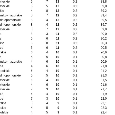
ieckie
6
7
13
0,2
88,8
ieckie
8
5
13
0,2
89,0
kie
4
8
12
0,2
89,2
ńsko-mazurskie
5
7
12
0,2
89,4
dniopomorskie
8
4
12
0,2
89,5
dniopomorskie
8
4
12
0,2
89,7
ieckie
5
7
12
0,2
89,9
e
8
3
11
0,2
90,0
e
5
6
11
0,2
90,2
kie
3
8
11
0,2
90,3
kie
5
6
11
0,2
90,5
skie
6
4
10
0,1
90,6
e
5
5
10
0,1
90,8
ńsko-mazurskie
4
6
10
0,1
90,9
kie
4
6
10
0,1
91,0
opolskie
6
4
10
0,1
91,2
dniopomorskie
5
5
10
0,1
91,3
ieckie
6
4
10
0,1
91,5
ieckie
4
6
10
0,1
91,6
ieckie
7
3
10
0,1
91,7
kie
6
4
10
0,1
91,9
kie
7
3
10
0,1
92,0
skie
5
4
9
0,1
92,1
skie
4
5
9
0,1
92,3
olskie
4
5
9
0,1
92,4