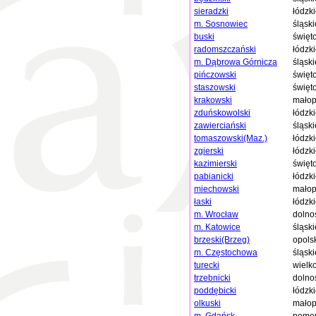
sieradzki
łódzk
m. Sosnowiec
śląski
buski
święt
radomszczański
łódzk
m. Dąbrowa Górnicza
śląski
pińczowski
święt
staszowski
święt
krakowski
małop
zduńskowolski
łódzk
zawierciański
śląski
tomaszowski(Maz.)
łódzk
zgierski
łódzk
kazimierski
święt
pabianicki
łódzk
miechowski
małop
łaski
łódzk
m. Wrocław
dolno
m. Katowice
śląski
brzeski(Brzeg)
opols
m. Częstochowa
śląski
turecki
wielk
trzebnicki
dolno
poddębicki
łódzk
olkuski
małop