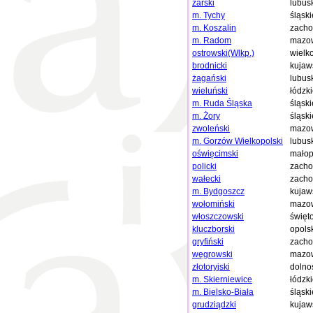
żarski
lubus
m. Tychy
śląski
m. Koszalin
zacho
m. Radom
mazow
ostrowski(Wlkp.)
wielk
brodnicki
kujaw
żagański
lubus
wieluński
łódzk
m. Ruda Śląska
śląski
m. Żory
śląski
zwoleński
mazow
m. Gorzów Wielkopolski
lubus
oświęcimski
małop
policki
zacho
wałecki
zacho
m. Bydgoszcz
kujaw
wołomiński
mazow
włoszczowski
święt
kluczborski
opols
gryfiński
zacho
węgrowski
mazow
złotoryjski
dolno
m. Skierniewice
łódzk
m. Bielsko-Biała
śląski
grudziądzki
kujaw