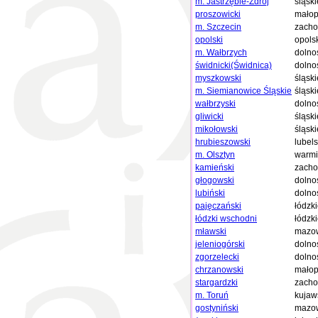
m. Jastrzębie-Zdrój
śląski
proszowicki
małop
m. Szczecin
zacho
opolski
opols
m. Wałbrzych
dolno
świdnicki(Świdnica)
dolno
myszkowski
śląski
m. Siemianowice Śląskie
śląski
wałbrzyski
dolno
gliwicki
śląski
mikołowski
śląski
hrubieszowski
lubels
m. Olsztyn
warmi
kamieński
zacho
głogowski
dolno
lubiński
dolno
pajęczański
łódzk
łódzki wschodni
łódzk
mławski
mazow
jeleniogórski
dolno
zgorzelecki
dolno
chrzanowski
małop
stargardzki
zacho
m. Toruń
kujaw
gostyniński
mazow