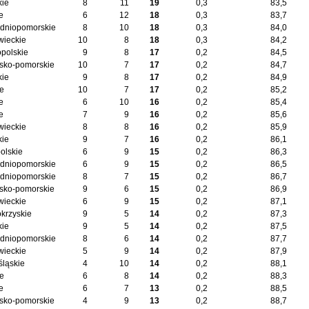
kie
8
11
19
0,3
83,5
e
6
12
18
0,3
83,7
dniopomorskie
8
10
18
0,3
84,0
ieckie
10
8
18
0,3
84,2
opolskie
9
8
17
0,2
84,5
sko-pomorskie
10
7
17
0,2
84,7
kie
9
8
17
0,2
84,9
ie
10
7
17
0,2
85,2
e
6
10
16
0,2
85,4
e
7
9
16
0,2
85,6
ieckie
8
8
16
0,2
85,9
kie
9
7
16
0,2
86,1
olskie
6
9
15
0,2
86,3
dniopomorskie
6
9
15
0,2
86,5
dniopomorskie
8
7
15
0,2
86,7
sko-pomorskie
9
6
15
0,2
86,9
ieckie
6
9
15
0,2
87,1
okrzyskie
9
5
14
0,2
87,3
kie
9
5
14
0,2
87,5
dniopomorskie
8
6
14
0,2
87,7
ieckie
5
9
14
0,2
87,9
śląskie
4
10
14
0,2
88,1
ie
6
8
14
0,2
88,3
e
6
7
13
0,2
88,5
sko-pomorskie
4
9
13
0,2
88,7