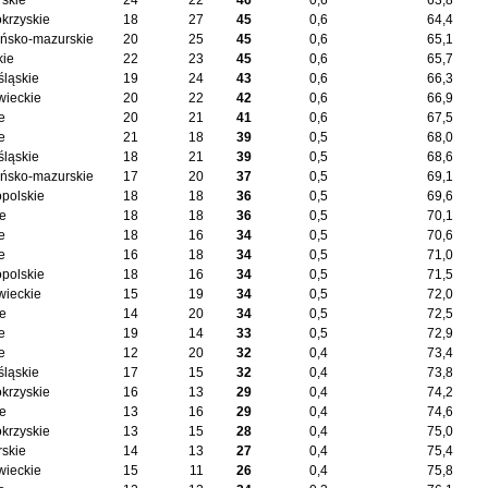
skie
24
22
46
0,6
63,8
okrzyskie
18
27
45
0,6
64,4
ńsko-mazurskie
20
25
45
0,6
65,1
kie
22
23
45
0,6
65,7
śląskie
19
24
43
0,6
66,3
ieckie
20
22
42
0,6
66,9
e
20
21
41
0,6
67,5
e
21
18
39
0,5
68,0
śląskie
18
21
39
0,5
68,6
ńsko-mazurskie
17
20
37
0,5
69,1
opolskie
18
18
36
0,5
69,6
ie
18
18
36
0,5
70,1
e
18
16
34
0,5
70,6
e
16
18
34
0,5
71,0
opolskie
18
16
34
0,5
71,5
ieckie
15
19
34
0,5
72,0
ie
14
20
34
0,5
72,5
e
19
14
33
0,5
72,9
e
12
20
32
0,4
73,4
śląskie
17
15
32
0,4
73,8
okrzyskie
16
13
29
0,4
74,2
ie
13
16
29
0,4
74,6
okrzyskie
13
15
28
0,4
75,0
skie
14
13
27
0,4
75,4
ieckie
15
11
26
0,4
75,8