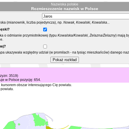
Nazwiska polskie
Rozmieszczenie nazwisk w Polsce
ka (mianownik, liczba pojedyncza), np.
Nowak, Kowalski, Kowalska...
męski?
ska o odmianie przymiotnikowej (typu
Kowalska/Kowalski, Żelazna/Żelazny
) mają b
e.
nej?
mapa ukazywała względny udział (w promilach - na tysiąc mieszkańców) danego na
czyzn: 3519)
je w Polsce pozycję: 654.
 kursorem obszar interesującego Cię powiatu.
 powiatu.