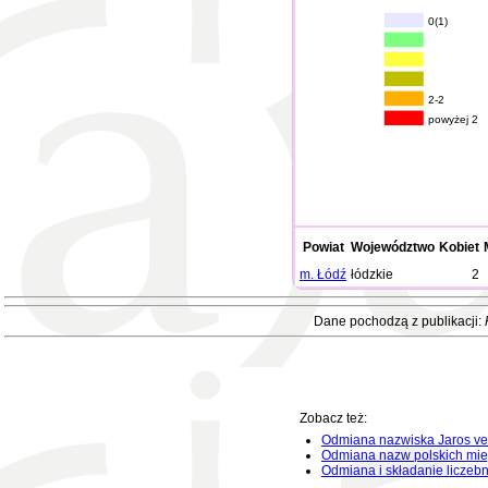
0(1)
2-2
powyżej 2
Powiat
Województwo
Kobiet
m. Łódź
łódzkie
2
Dane pochodzą z publikacji:
Zobacz też:
Odmiana nazwiska Jaros vel
Odmiana nazw polskich mie
Odmiana i składanie liczeb