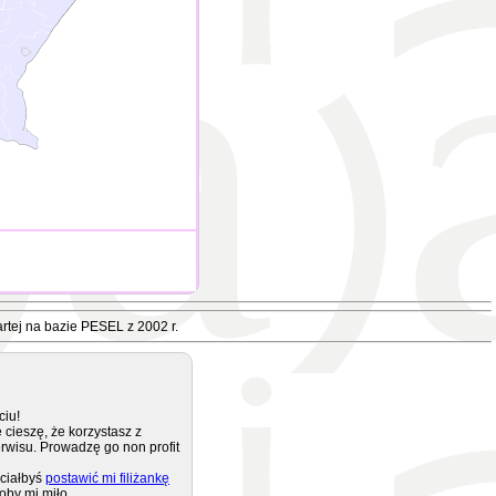
rtej na bazie PESEL z 2002 r.
ciu!
 cieszę, że korzystasz z
rwisu. Prowadzę go non profit
ciałbyś
postawić mi filiżankę
oby mi miło.