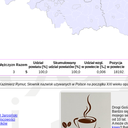
Udział
Skumulowany
Udział wzgl.
Pozycja
Mężczyzn
Razem
powiatu [%]
udział powiatów [%]
w powiecie [‰]
w powiecie
3
5
100,0
100,0
0,006
18192.
Kazimierz Rymut
, Słownik nazwisk używanych w Polsce na początku XXI wieku
opa
Drogi Goś
Bardzo się
 Jarosiński
mojego se
jscowości
od 10 lat.
ników
A może ch
kawy
? Był