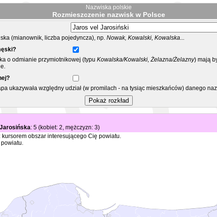
Nazwiska polskie
Rozmieszczenie nazwisk w Polsce
ka (mianownik, liczba pojedyncza), np.
Nowak, Kowalski, Kowalska...
męski?
ska o odmianie przymiotnikowej (typu
Kowalska/Kowalski, Żelazna/Żelazny
) mają b
e.
nej?
mapa ukazywała względny udział (w promilach - na tysiąc mieszkańców) danego na
 Jarosińska
: 5 (kobiet: 2, mężczyzn: 3)
 kursorem obszar interesującego Cię powiatu.
 powiatu.