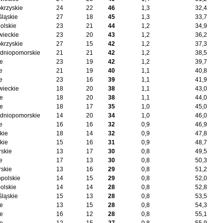
okrzyskie
24
22
46
1,3
32,4
śląskie
27
18
45
1,3
33,7
olskie
23
21
44
1,2
34,9
ieckie
23
20
43
1,2
36,2
okrzyskie
27
15
42
1,2
37,3
dniopomorskie
21
21
42
1,2
38,5
ie
23
19
42
1,2
39,7
e
21
19
40
1,1
40,8
e
23
16
39
1,1
41,9
ieckie
18
20
38
1,1
43,0
ie
18
20
38
1,1
44,0
ie
18
17
35
1,0
45,0
dniopomorskie
14
20
34
1,0
46,0
e
16
16
32
0,9
46,9
kie
18
14
32
0,9
47,8
kie
15
16
31
0,9
48,7
skie
13
17
30
0,8
49,5
e
17
13
30
0,8
50,3
skie
13
16
29
0,8
51,2
opolskie
14
15
29
0,8
52,0
olskie
14
14
28
0,8
52,8
śląskie
15
13
28
0,8
53,5
ie
13
15
28
0,8
54,3
ie
16
12
28
0,8
55,1