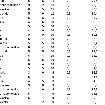
kie
5
6
11
0,3
79,5
ńsko-mazurskie
9
2
11
0,3
79,8
ieckie
6
5
11
0,3
80,1
śląskie
5
6
11
0,3
80,4
kie
5
6
11
0,3
80,7
skie
4
6
10
0,3
81,0
e
5
5
10
0,3
81,3
e
4
6
10
0,3
81,5
e
5
5
10
0,3
81,8
olskie
6
4
10
0,3
82,1
olskie
5
5
10
0,3
82,4
dniopomorskie
6
4
10
0,3
82,7
śląskie
5
5
10
0,3
82,9
kie
6
4
10
0,3
83,2
ie
5
5
10
0,3
83,5
ie
6
4
10
0,3
83,8
ie
5
5
10
0,3
84,1
skie
3
6
9
0,3
84,3
e
5
4
9
0,3
84,6
kie
4
5
9
0,3
84,8
opolskie
3
6
9
0,3
85,1
dniopomorskie
3
6
9
0,3
85,3
dniopomorskie
5
4
9
0,3
85,6
ieckie
5
4
9
0,3
85,8
ieckie
7
2
9
0,3
86,1