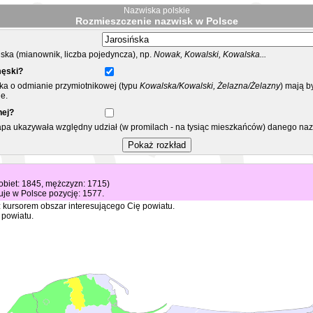
Nazwiska polskie
Rozmieszczenie nazwisk w Polsce
ka (mianownik, liczba pojedyncza), np.
Nowak, Kowalski, Kowalska...
męski?
ska o odmianie przymiotnikowej (typu
Kowalska/Kowalski, Żelazna/Żelazny
) mają b
e.
nej?
mapa ukazywała względny udział (w promilach - na tysiąc mieszkańców) danego na
kobiet: 1845, mężczyzn: 1715)
je w Polsce pozycję: 1577.
 kursorem obszar interesującego Cię powiatu.
 powiatu.