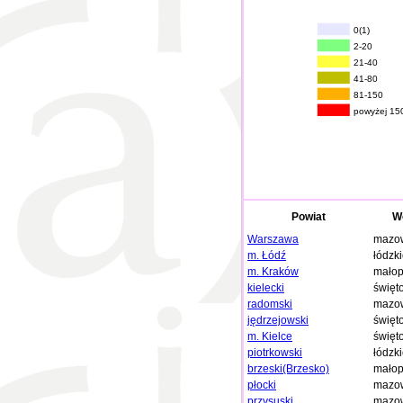
0(1)
2-20
21-40
41-80
81-150
powyżej 15
Powiat
W
Warszawa
mazow
m. Łódź
łódzk
m. Kraków
małop
kielecki
święt
radomski
mazow
jędrzejowski
święt
m. Kielce
święt
piotrkowski
łódzk
brzeski(Brzesko)
małop
płocki
mazow
przysuski
mazow