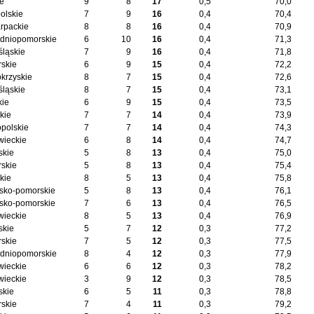
ie
9
8
17
0,5
70,0
olskie
7
9
16
0,4
70,4
rpackie
8
8
16
0,4
70,9
dniopomorskie
6
10
16
0,4
71,3
śląskie
7
9
16
0,4
71,8
skie
6
9
15
0,4
72,2
okrzyskie
8
7
15
0,4
72,6
śląskie
8
7
15
0,4
73,1
kie
6
9
15
0,4
73,5
kie
7
7
14
0,4
73,9
opolskie
7
7
14
0,4
74,3
ieckie
6
8
14
0,4
74,7
skie
5
8
13
0,4
75,0
skie
5
8
13
0,4
75,4
kie
8
5
13
0,4
75,8
sko-pomorskie
5
8
13
0,4
76,1
sko-pomorskie
7
6
13
0,4
76,5
ieckie
8
5
13
0,4
76,9
skie
5
7
12
0,3
77,2
skie
7
5
12
0,3
77,5
dniopomorskie
8
4
12
0,3
77,9
ieckie
6
6
12
0,3
78,2
ieckie
3
9
12
0,3
78,5
skie
6
5
11
0,3
78,8
skie
7
4
11
0,3
79,2