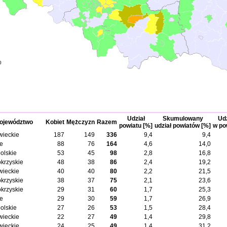
0
Udział
Skumulowany
Udz
ojewództwo
Kobiet
Mężczyzn
Razem
powiatu [%]
udział powiatów [%]
w po
ieckie
187
149
336
9,4
9,4
ie
88
76
164
4,6
14,0
olskie
53
45
98
2,8
16,8
okrzyskie
48
38
86
2,4
19,2
ieckie
40
40
80
2,2
21,5
okrzyskie
38
37
75
2,1
23,6
okrzyskie
29
31
60
1,7
25,3
ie
29
30
59
1,7
26,9
olskie
27
26
53
1,5
28,4
ieckie
22
27
49
1,4
29,8
ieckie
24
25
49
1,4
31,2