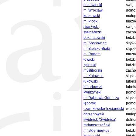
ostrowiecki
święt
m. Wrocław
dolno
krakowski
małop
m. Płock
mazow
skarżyski
święt
stargardzki
zacho
bełchatowski
łódzk
m. Sosnowiec
śląski
m. Bielsko-Biała
śląski
m. Radom
mazow
łowicki
łódzk
zgierski
łódzk
myśliborski
zacho
m. Katowice
śląski
łukowski
lubels
lubartowski
lubels
kwidzyński
pomor
m. Dąbrowa Górnicza
śląski
lęborski
pomor
czarnkowsko-trzcianecki
wielk
chrzanowski
małop
świdnicki(Świdnica)
dolno
radomszczański
łódzk
m. Skierniewice
łódzk