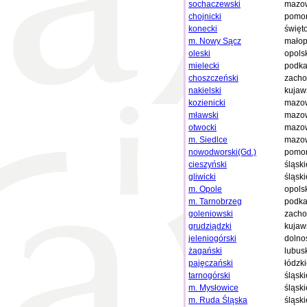
sochaczewski
mazow
chojnicki
pomor
konecki
święt
m. Nowy Sącz
małop
oleski
opols
mielecki
podka
choszczeński
zacho
nakielski
kujaw
kozienicki
mazow
mławski
mazow
otwocki
mazow
m. Siedlce
mazow
nowodworski(Gd.)
pomor
cieszyński
śląski
gliwicki
śląski
m. Opole
opols
m. Tarnobrzeg
podka
goleniowski
zacho
grudziądzki
kujaw
jeleniogórski
dolno
żagański
lubus
pajęczański
łódzk
tarnogórski
śląski
m. Mysłowice
śląski
m. Ruda Śląska
śląski