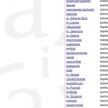
świdnicki(Świdnik)
lubels
iławski
warmi
warszawski zachodni
mazow
jaworski
dolno
m. Zielona Góra
lubus
m. Łomża
podla
mikołowski
śląski
m. Jaworzno
śląski
m. Zabrze
śląski
miechowski
małop
wadowicki
małop
gryficki
zacho
kamiennogórski
dolno
żarski
lubus
opoczyński
łódzk
pabianicki
łódzk
łaski
łódzk
m. Słupsk
pomor
częstochowski
śląski
opolski(Lub.)
lubels
m. Poznań
wielk
gryfiński
zacho
m. Szczecin
zacho
grójecki
mazow
piaseczyński
mazow