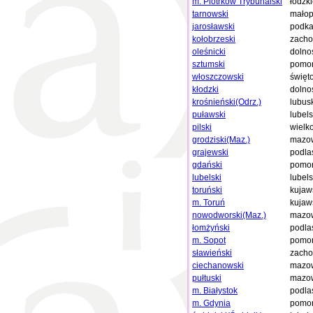
m. Piotrków Trybunalski
łódzk
tarnowski
małop
jarosławski
podka
kołobrzeski
zacho
oleśnicki
dolno
sztumski
pomor
włoszczowski
święt
kłodzki
dolno
krośnieński(Odrz.)
lubus
puławski
lubels
pilski
wielk
grodziski(Maz.)
mazow
grajewski
podla
gdański
pomor
lubelski
lubels
toruński
kujaw
m. Toruń
kujaw
nowodworski(Maz.)
mazow
łomżyński
podla
m. Sopot
pomor
sławieński
zacho
ciechanowski
mazow
pułtuski
mazow
m. Białystok
podla
m. Gdynia
pomor