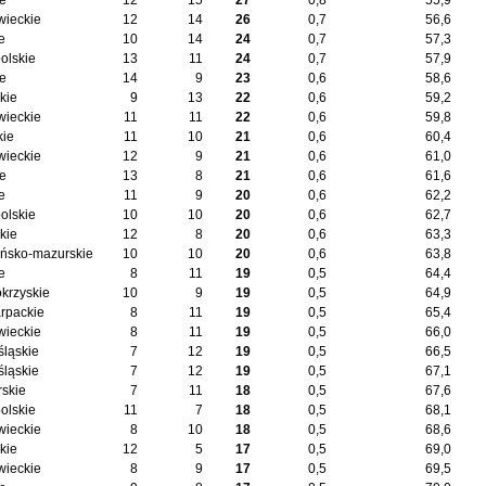
ie
12
15
27
0,8
55,9
ieckie
12
14
26
0,7
56,6
e
10
14
24
0,7
57,3
olskie
13
11
24
0,7
57,9
ie
14
9
23
0,6
58,6
kie
9
13
22
0,6
59,2
ieckie
11
11
22
0,6
59,8
kie
11
10
21
0,6
60,4
ieckie
12
9
21
0,6
61,0
ie
13
8
21
0,6
61,6
e
11
9
20
0,6
62,2
olskie
10
10
20
0,6
62,7
kie
12
8
20
0,6
63,3
ńsko-mazurskie
10
10
20
0,6
63,8
e
8
11
19
0,5
64,4
okrzyskie
10
9
19
0,5
64,9
rpackie
8
11
19
0,5
65,4
ieckie
8
11
19
0,5
66,0
śląskie
7
12
19
0,5
66,5
śląskie
7
12
19
0,5
67,1
skie
7
11
18
0,5
67,6
olskie
11
7
18
0,5
68,1
ieckie
8
10
18
0,5
68,6
kie
12
5
17
0,5
69,0
ieckie
8
9
17
0,5
69,5