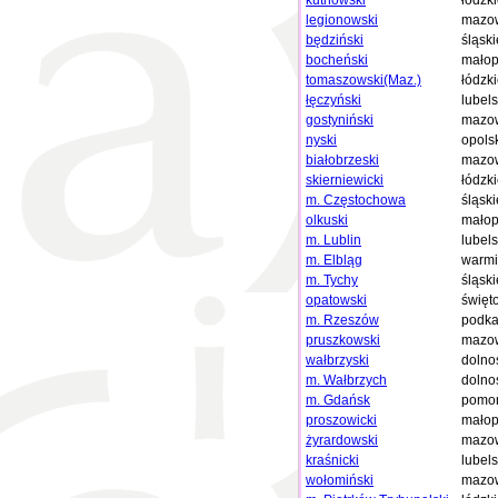
kutnowski
łódzk
legionowski
mazow
będziński
śląski
bocheński
małop
tomaszowski(Maz.)
łódzk
łęczyński
lubels
gostyniński
mazow
nyski
opols
białobrzeski
mazow
skierniewicki
łódzk
m. Częstochowa
śląski
olkuski
małop
m. Lublin
lubels
m. Elbląg
warmi
m. Tychy
śląski
opatowski
święt
m. Rzeszów
podka
pruszkowski
mazow
wałbrzyski
dolno
m. Wałbrzych
dolno
m. Gdańsk
pomor
proszowicki
małop
żyrardowski
mazow
kraśnicki
lubels
wołomiński
mazow