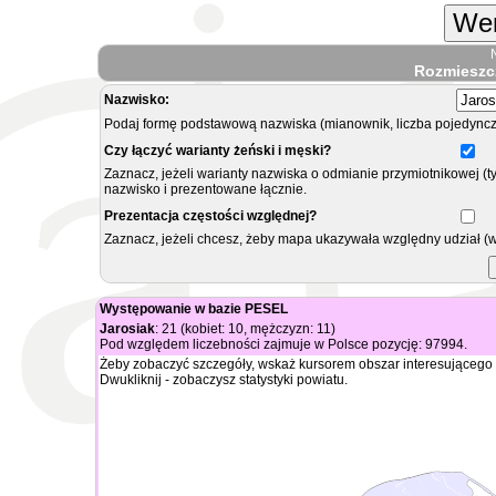
Wer
Rozmieszc
Nazwisko:
Podaj formę podstawową nazwiska (mianownik, liczba pojedyncz
Czy łączyć warianty żeński i męski?
Zaznacz, jeżeli warianty nazwiska o odmianie przymiotnikowej (t
nazwisko i prezentowane łącznie.
Prezentacja częstości względnej?
Zaznacz, jeżeli chcesz, żeby mapa ukazywała względny udział (
Występowanie w bazie PESEL
Jarosiak
: 21 (kobiet: 10, mężczyzn: 11)
Pod względem liczebności zajmuje w Polsce pozycję: 97994.
Żeby zobaczyć szczegóły, wskaż kursorem obszar interesującego 
Dwukliknij - zobaczysz statystyki powiatu.