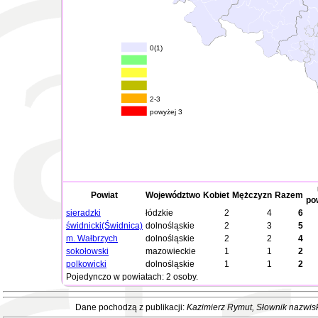
0(1)
2-3
powyżej 3
Powiat
Województwo
Kobiet
Mężczyzn
Razem
po
sieradzki
łódzkie
2
4
6
świdnicki(Świdnica)
dolnośląskie
2
3
5
m. Wałbrzych
dolnośląskie
2
2
4
sokołowski
mazowieckie
1
1
2
polkowicki
dolnośląskie
1
1
2
Pojedynczo w powiatach: 2 osoby.
Dane pochodzą z publikacji:
Kazimierz Rymut
, Słownik nazwis