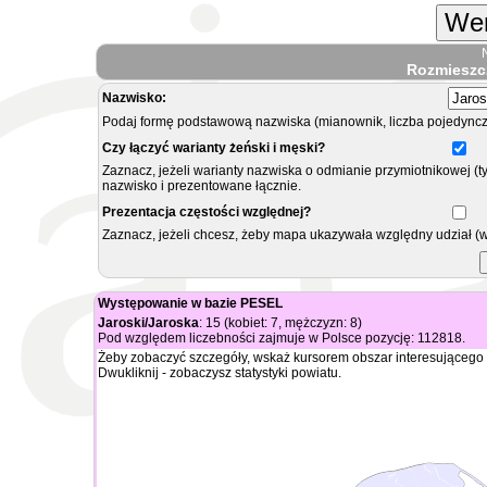
Wer
Rozmieszc
Nazwisko:
Podaj formę podstawową nazwiska (mianownik, liczba pojedyncz
Czy łączyć warianty żeński i męski?
Zaznacz, jeżeli warianty nazwiska o odmianie przymiotnikowej (t
nazwisko i prezentowane łącznie.
Prezentacja częstości względnej?
Zaznacz, jeżeli chcesz, żeby mapa ukazywała względny udział (
Występowanie w bazie PESEL
Jaroski/Jaroska
: 15 (kobiet: 7, mężczyzn: 8)
Pod względem liczebności zajmuje w Polsce pozycję: 112818.
Żeby zobaczyć szczegóły, wskaż kursorem obszar interesującego 
Dwukliknij - zobaczysz statystyki powiatu.