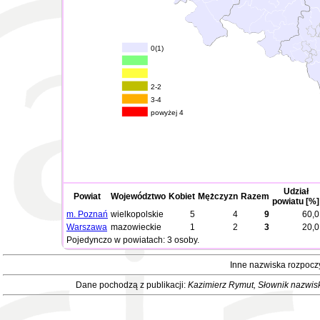
0(1)
2-2
3-4
powyżej 4
Udział
Powiat
Województwo
Kobiet
Mężczyzn
Razem
powiatu [%]
m. Poznań
wielkopolskie
5
4
9
60,0
Warszawa
mazowieckie
1
2
3
20,0
Pojedynczo w powiatach: 3 osoby.
Inne nazwiska rozpoczy
Dane pochodzą z publikacji:
Kazimierz Rymut
, Słownik nazwis