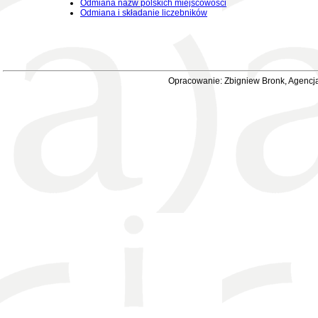
Odmiana nazw polskich miejscowości
Odmiana i składanie liczebników
Opracowanie: Zbigniew Bronk, Agencja 