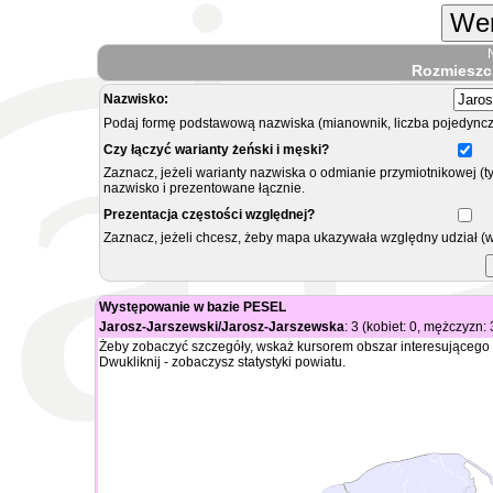
Wer
Rozmieszc
Nazwisko:
Podaj formę podstawową nazwiska (mianownik, liczba pojedyncz
Czy łączyć warianty żeński i męski?
Zaznacz, jeżeli warianty nazwiska o odmianie przymiotnikowej (t
nazwisko i prezentowane łącznie.
Prezentacja częstości względnej?
Zaznacz, jeżeli chcesz, żeby mapa ukazywała względny udział (
Występowanie w bazie PESEL
Jarosz-Jarszewski/Jarosz-Jarszewska
: 3 (kobiet: 0, mężczyzn: 
Żeby zobaczyć szczegóły, wskaż kursorem obszar interesującego 
Dwukliknij - zobaczysz statystyki powiatu.