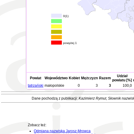
0(1)
powyżej 1
Udział
Powiat
Województwo
Kobiet
Mężczyzn
Razem
powiatu [%]
tatrzański
małopolskie
0
3
3
100,0
Dane pochodzą z publikacji:
Kazimierz Rymut
, Słownik nazwis
Zobacz też:
Odmiana nazwiska Jarosz-Mrowca