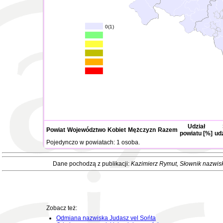
0(1)
Udział
Powiat
Województwo
Kobiet
Mężczyzn
Razem
powiatu [%]
ud
Pojedynczo w powiatach: 1 osoba.
Dane pochodzą z publikacji:
Kazimierz Rymut
, Słownik nazwis
Zobacz też:
Odmiana nazwiska Judasz vel Sońta