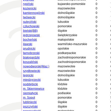
rypiński
kujawsko-pomorskie
0
kozienicki
mazowieckie
0
kamiennogórski
dolnośląskie
0
lwówecki
dolnośląskie
0
sulęciński
lubuskie
0
człuchowski
pomorskie
0
bielski(BB)
śląskie
0
jędrzejowski
świętokrzyskie
0
bocheński
małopolskie
0
iławski
warmińsko-mazurskie
0
prudnicki
opolskie
0
tarnobrzeski
podkarpackie
0
białogardzki
zachodniopomorskie
0
koszaliński
zachodniopomorskie
0
nowodworski(Maz.)
mazowieckie
0
szydłowiecki
mazowieckie
0
legnicki
dolnośląskie
0
międzyrzecki
lubuskie
0
poddębicki
łódzkie
0
m. Skierniewice
łódzkie
0
siemiatycki
podlaskie
0
m. Sopot
pomorskie
0
lubliniecki
śląskie
0
pszczyński
śląskie
0