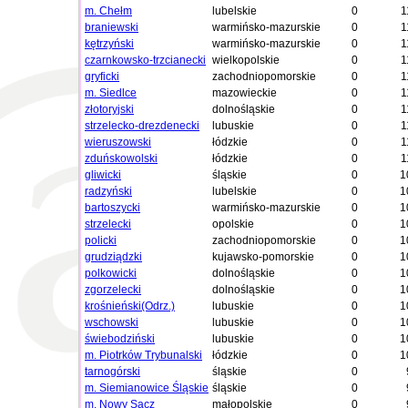
m. Chełm
lubelskie
0
1
braniewski
warmińsko-mazurskie
0
1
kętrzyński
warmińsko-mazurskie
0
1
czarnkowsko-trzcianecki
wielkopolskie
0
1
gryficki
zachodniopomorskie
0
1
m. Siedlce
mazowieckie
0
1
złotoryjski
dolnośląskie
0
1
strzelecko-drezdenecki
lubuskie
0
1
wieruszowski
łódzkie
0
1
zduńskowolski
łódzkie
0
1
gliwicki
śląskie
0
1
radzyński
lubelskie
0
1
bartoszycki
warmińsko-mazurskie
0
1
strzelecki
opolskie
0
1
policki
zachodniopomorskie
0
1
grudziądzki
kujawsko-pomorskie
0
1
polkowicki
dolnośląskie
0
1
zgorzelecki
dolnośląskie
0
1
krośnieński(Odrz.)
lubuskie
0
1
wschowski
lubuskie
0
1
świebodziński
lubuskie
0
1
m. Piotrków Trybunalski
łódzkie
0
1
tarnogórski
śląskie
0
m. Siemianowice Śląskie
śląskie
0
m. Nowy Sącz
małopolskie
0