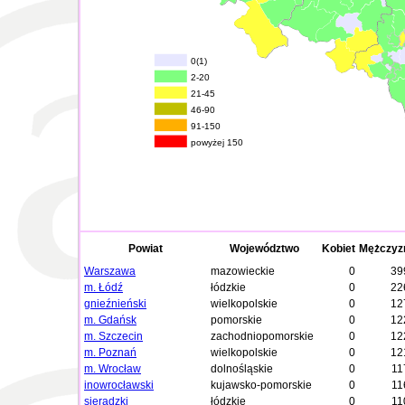
0(1)
2-20
21-45
46-90
91-150
powyżej 150
Powiat
Województwo
Kobiet
Mężczyz
Warszawa
mazowieckie
0
39
m. Łódź
łódzkie
0
22
gnieźnieński
wielkopolskie
0
12
m. Gdańsk
pomorskie
0
12
m. Szczecin
zachodniopomorskie
0
12
m. Poznań
wielkopolskie
0
12
m. Wrocław
dolnośląskie
0
11
inowrocławski
kujawsko-pomorskie
0
11
sieradzki
łódzkie
0
11