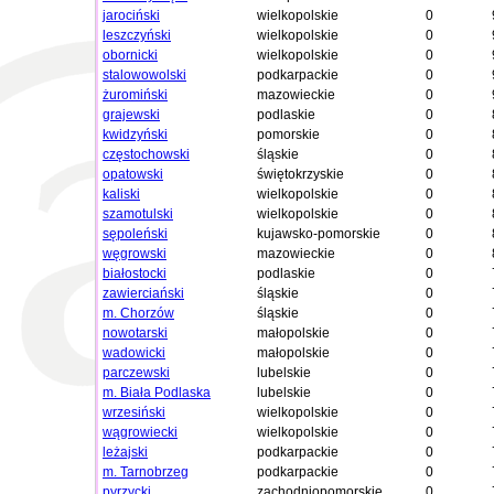
jarociński
wielkopolskie
0
leszczyński
wielkopolskie
0
obornicki
wielkopolskie
0
stalowowolski
podkarpackie
0
żuromiński
mazowieckie
0
grajewski
podlaskie
0
kwidzyński
pomorskie
0
częstochowski
śląskie
0
opatowski
świętokrzyskie
0
kaliski
wielkopolskie
0
szamotulski
wielkopolskie
0
sępoleński
kujawsko-pomorskie
0
węgrowski
mazowieckie
0
białostocki
podlaskie
0
zawierciański
śląskie
0
m. Chorzów
śląskie
0
nowotarski
małopolskie
0
wadowicki
małopolskie
0
parczewski
lubelskie
0
m. Biała Podlaska
lubelskie
0
wrzesiński
wielkopolskie
0
wągrowiecki
wielkopolskie
0
leżajski
podkarpackie
0
m. Tarnobrzeg
podkarpackie
0
pyrzycki
zachodniopomorskie
0