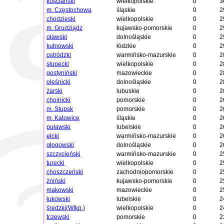
kościański
wielkopolskie
0
3
m. Częstochowa
śląskie
0
2
chodzieski
wielkopolskie
0
2
m. Grudziądz
kujawsko-pomorskie
0
2
oławski
dolnośląskie
0
2
kutnowski
łódzkie
0
2
ostródzki
warmińsko-mazurskie
0
2
słupecki
wielkopolskie
0
2
gostyniński
mazowieckie
0
2
oleśnicki
dolnośląskie
0
2
żarski
lubuskie
0
2
chojnicki
pomorskie
0
2
m. Słupsk
pomorskie
0
2
m. Katowice
śląskie
0
2
puławski
lubelskie
0
2
ełcki
warmińsko-mazurskie
0
2
głogowski
dolnośląskie
0
2
szczycieński
warmińsko-mazurskie
0
2
turecki
wielkopolskie
0
2
choszczeński
zachodniopomorskie
0
2
żniński
kujawsko-pomorskie
0
2
makowski
mazowieckie
0
2
łukowski
lubelskie
0
2
średzki(Wlkp.)
wielkopolskie
0
2
tczewski
pomorskie
0
2