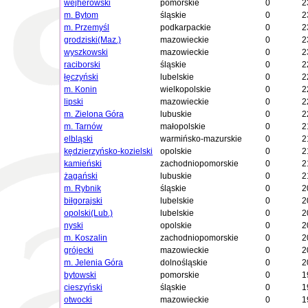
wejherowski
pomorskie
0
2
m. Bytom
śląskie
0
2
m. Przemyśl
podkarpackie
0
2
grodziski(Maz.)
mazowieckie
0
2
wyszkowski
mazowieckie
0
2
raciborski
śląskie
0
2
łęczyński
lubelskie
0
2
m. Konin
wielkopolskie
0
2
lipski
mazowieckie
0
2
m. Zielona Góra
lubuskie
0
2
m. Tarnów
małopolskie
0
2
elbląski
warmińsko-mazurskie
0
2
kędzierzyńsko-kozielski
opolskie
0
2
kamieński
zachodniopomorskie
0
2
żagański
lubuskie
0
2
m. Rybnik
śląskie
0
2
biłgorajski
lubelskie
0
2
opolski(Lub.)
lubelskie
0
2
nyski
opolskie
0
2
m. Koszalin
zachodniopomorskie
0
2
grójecki
mazowieckie
0
2
m. Jelenia Góra
dolnośląskie
0
2
bytowski
pomorskie
0
1
cieszyński
śląskie
0
1
otwocki
mazowieckie
0
1