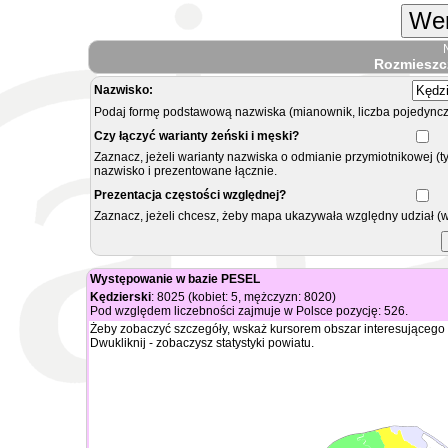
Wer
Rozmieszc
Nazwisko:
Podaj formę podstawową nazwiska (mianownik, liczba pojedyncz
Czy łączyć warianty żeński i męski?
Zaznacz, jeżeli warianty nazwiska o odmianie przymiotnikowej (t
nazwisko i prezentowane łącznie.
Prezentacja częstości względnej?
Zaznacz, jeżeli chcesz, żeby mapa ukazywała względny udział (
Występowanie w bazie PESEL
Kędzierski
: 8025 (kobiet: 5, mężczyzn: 8020)
Pod względem liczebności zajmuje w Polsce pozycję: 526.
Żeby zobaczyć szczegóły, wskaż kursorem obszar interesującego 
Dwukliknij - zobaczysz statystyki powiatu.