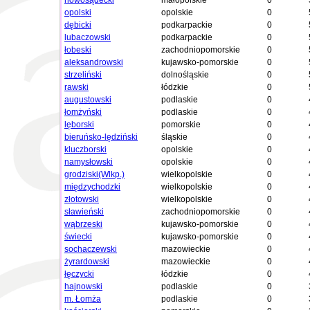
nowosądecki
małopolskie
0
opolski
opolskie
0
dębicki
podkarpackie
0
lubaczowski
podkarpackie
0
łobeski
zachodniopomorskie
0
aleksandrowski
kujawsko-pomorskie
0
strzeliński
dolnośląskie
0
rawski
łódzkie
0
augustowski
podlaskie
0
łomżyński
podlaskie
0
lęborski
pomorskie
0
bieruńsko-lędziński
śląskie
0
kluczborski
opolskie
0
namysłowski
opolskie
0
grodziski(Wlkp.)
wielkopolskie
0
międzychodzki
wielkopolskie
0
złotowski
wielkopolskie
0
sławieński
zachodniopomorskie
0
wąbrzeski
kujawsko-pomorskie
0
świecki
kujawsko-pomorskie
0
sochaczewski
mazowieckie
0
żyrardowski
mazowieckie
0
łęczycki
łódzkie
0
hajnowski
podlaskie
0
m. Łomża
podlaskie
0