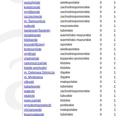
wolsztyński
wielkopolskie
0
1
kołobrzeski
zachodniopomorskie
0
1
myśliborski
zachodniopomorskie
0
1
szczecinecki
zachodniopomorskie
0
1
m. Świnoujście
zachodniopomorskie
0
1
pułtuski
mazowieckie
0
1
świdnicki(Świdnik)
lubelskie
0
1
działdowski
warmińsko-mazurskie
0
1
lidzbarski
warmińsko-mazurskie
0
1
brzeski(Brzeg)
opolskie
0
1
krotoszyński
wielkopolskie
0
1
gryfiński
zachodniopomorskie
0
1
chełmiński
kujawsko-pomorskie
0
1
radomszczański
łódzkie
0
1
łódzki wschodni
łódzkie
0
1
m. Dąbrowa Górnicza
śląskie
0
1
m. Mysłowice
śląskie
0
1
olkuski
małopolskie
0
1
lubartowski
lubelskie
0
1
wałecki
zachodniopomorskie
0
1
słubicki
lubuskie
0
1
pajęczański
łódzkie
0
1
wysokomazowiecki
podlaskie
0
1
chrzanowski
małopolskie
0
1
krasnostawski
lubelskie
0
1