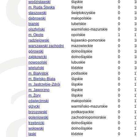
wodzisławski
śląskie
0
1
m. Ruda Śląska
śląskie
0
1
staszowski
świętokrzyskie
0
1
dąbrowski
małopolskie
0
1
bialski
lubelskie
0
1
olsztyński
warmińsko-mazurskie
0
1
m. Opole
opolskie
1
1
radziejowski
kujawsko-pomorskie
0
1
warszawski zachodni
mazowieckie
0
1
górowski
dolnośląskie
0
1
ząbkowicki
dolnośląskie
0
1
nowosolski
lubuskie
0
1
wieluński
łódzkie
0
1
m. Białystok
podlaskie
0
1
m. Bielsko-Biała
śląskie
0
1
m. Jastrzębie-Zdrój
śląskie
0
1
m. Jaworzno
śląskie
0
1
m. Żory
śląskie
0
1
oświęcimski
małopolskie
0
1
giżycki
warmińsko-mazurskie
0
1
brzozowski
podkarpackie
0
1
goleniowski
zachodniopomorskie
0
1
trzebnicki
dolnośląskie
0
1
wołowski
dolnośląskie
0
1
łaski
łódzkie
0
1