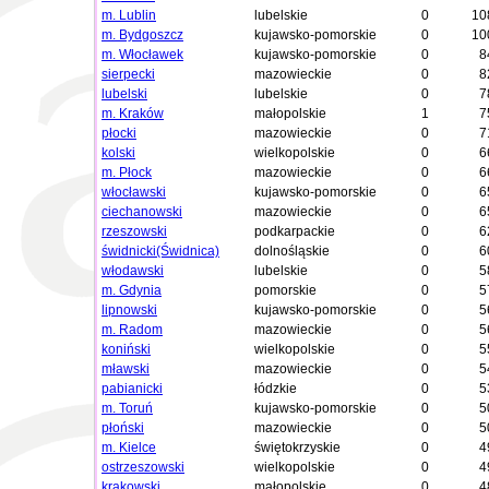
m. Lublin
lubelskie
0
10
m. Bydgoszcz
kujawsko-pomorskie
0
10
m. Włocławek
kujawsko-pomorskie
0
8
sierpecki
mazowieckie
0
8
lubelski
lubelskie
0
7
m. Kraków
małopolskie
1
7
płocki
mazowieckie
0
7
kolski
wielkopolskie
0
6
m. Płock
mazowieckie
0
6
włocławski
kujawsko-pomorskie
0
6
ciechanowski
mazowieckie
0
6
rzeszowski
podkarpackie
0
6
świdnicki(Świdnica)
dolnośląskie
0
6
włodawski
lubelskie
0
5
m. Gdynia
pomorskie
0
5
lipnowski
kujawsko-pomorskie
0
5
m. Radom
mazowieckie
0
5
koniński
wielkopolskie
0
5
mławski
mazowieckie
0
5
pabianicki
łódzkie
0
5
m. Toruń
kujawsko-pomorskie
0
5
płoński
mazowieckie
0
5
m. Kielce
świętokrzyskie
0
4
ostrzeszowski
wielkopolskie
0
4
krakowski
małopolskie
0
4