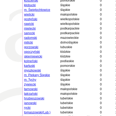
kościerski
pomorskie
0
kłobucki
śląskie
0
m. Świętochłowice
śląskie
0
wielicki
małopolskie
0
gostyński
wielkopolskie
0
rawicki
wielkopolskie
0
mielecki
podkarpackie
0
sanocki
podkarpackie
0
radomski
mazowieckie
0
milicki
dolnośląskie
0
gorzowski
lubuskie
0
opoczyński
łódzkie
0
skierniewicki
łódzkie
0
kolneński
podlaskie
0
kartuski
pomorskie
0
myszkowski
śląskie
0
m. Piekary Śląskie
śląskie
0
m. Tychy
śląskie
0
żywiecki
śląskie
0
tarnowski
małopolskie
0
tatrzański
małopolskie
0
hrubieszowski
lubelskie
0
janowski
lubelskie
0
rycki
lubelskie
0
tomaszowski(Lub.)
lubelskie
0