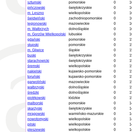
sztumski
pomorskie
0
1
pińczowski
świętokrzyskie
0
1
m. Leszno
wielkopolskie
0
1
świdwiński
zachodniopomorskie
0
1
legionowski
mazowieckie
0
1
m. Wałbrzych
dolnośląskie
0
1
m. Gorzów Wielkopolski
lubuskie
0
1
gdański
pomorskie
0
1
słupski
pomorskie
0
1
m. Gliwice
śląskie
0
1
buski
świętokrzyskie
0
1
starachowicki
świętokrzyskie
0
1
śremski
wielkopolskie
0
1
nakielski
kujawsko-pomorskie
0
1
toruński
kujawsko-pomorskie
0
1
garwoliński
mazowieckie
0
1
wałbrzyski
dolnośląskie
0
1
średzki
dolnośląskie
0
1
piotrkowski
łódzkie
0
1
malborski
pomorskie
0
1
skarżyski
świętokrzyskie
0
1
mrągowski
warmińsko-mazurskie
0
1
nowotomyski
wielkopolskie
0
1
pilski
wielkopolskie
0
1
pleszewski
wielkopolskie
0
1