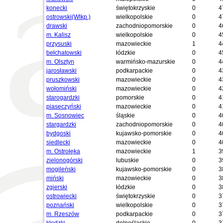
konecki
świętokrzyskie
0
4
ostrowski(Wlkp.)
wielkopolskie
0
4
drawski
zachodniopomorskie
0
4
m. Kalisz
wielkopolskie
0
4
przysuski
mazowieckie
1
4
bełchatowski
łódzkie
0
4
m. Olsztyn
warmińsko-mazurskie
0
4
jarosławski
podkarpackie
0
4
pruszkowski
mazowieckie
0
4
wołomiński
mazowieckie
0
4
starogardzki
pomorskie
0
4
piaseczyński
mazowieckie
0
4
m. Sosnowiec
śląskie
0
4
stargardzki
zachodniopomorskie
0
4
bydgoski
kujawsko-pomorskie
0
4
siedlecki
mazowieckie
0
4
m. Ostrołęka
mazowieckie
1
3
zielonogórski
lubuskie
0
3
mogileński
kujawsko-pomorskie
0
3
miński
mazowieckie
0
3
zgierski
łódzkie
0
3
ostrowiecki
świętokrzyskie
0
3
poznański
wielkopolskie
0
3
m. Rzeszów
podkarpackie
0
3