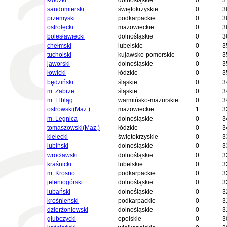
kłodzki
dolnośląskie
0
3
sandomierski
świętokrzyskie
0
3
przemyski
podkarpackie
0
3
ostrołęcki
mazowieckie
0
3
bolesławiecki
dolnośląskie
0
3
chełmski
lubelskie
0
3
tucholski
kujawsko-pomorskie
0
3
jaworski
dolnośląskie
0
3
łowicki
łódzkie
0
3
będziński
śląskie
0
3
m. Zabrze
śląskie
0
3
m. Elbląg
warmińsko-mazurskie
0
3
ostrowski(Maz.)
mazowieckie
1
3
m. Legnica
dolnośląskie
0
3
tomaszowski(Maz.)
łódzkie
0
3
kielecki
świętokrzyskie
0
3
lubiński
dolnośląskie
0
3
wrocławski
dolnośląskie
0
3
kraśnicki
lubelskie
0
3
m. Krosno
podkarpackie
0
3
jeleniogórski
dolnośląskie
0
3
lubański
dolnośląskie
0
3
krośnieński
podkarpackie
0
3
dzierżoniowski
dolnośląskie
0
3
głubczycki
opolskie
0
3