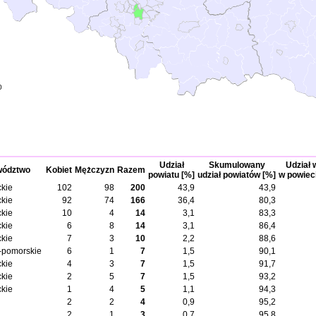
0
Udział
Skumulowany
Udział 
wództwo
Kobiet
Mężczyzn
Razem
powiatu [%]
udział powiatów [%]
w powiec
kie
102
98
200
43,9
43,9
kie
92
74
166
36,4
80,3
kie
10
4
14
3,1
83,3
kie
6
8
14
3,1
86,4
kie
7
3
10
2,2
88,6
-pomorskie
6
1
7
1,5
90,1
kie
4
3
7
1,5
91,7
kie
2
5
7
1,5
93,2
kie
1
4
5
1,1
94,3
2
2
4
0,9
95,2
2
1
3
0,7
95,8