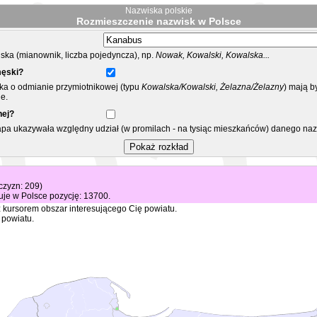
Nazwiska polskie
Rozmieszczenie nazwisk w Polsce
ka (mianownik, liczba pojedyncza), np.
Nowak, Kowalski, Kowalska...
męski?
ska o odmianie przymiotnikowej (typu
Kowalska/Kowalski, Żelazna/Żelazny
) mają b
e.
nej?
mapa ukazywała względny udział (w promilach - na tysiąc mieszkańców) danego na
żczyzn: 209)
je w Polsce pozycję: 13700.
 kursorem obszar interesującego Cię powiatu.
 powiatu.