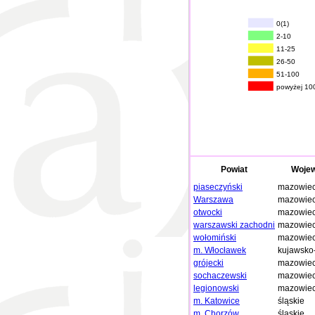
0(1)
2-10
11-25
26-50
51-100
powyżej 10
Powiat
Woje
piaseczyński
mazowiec
Warszawa
mazowiec
otwocki
mazowiec
warszawski zachodni
mazowiec
wołomiński
mazowiec
m. Włocławek
kujawsko
grójecki
mazowiec
sochaczewski
mazowiec
legionowski
mazowiec
m. Katowice
śląskie
m. Chorzów
śląskie