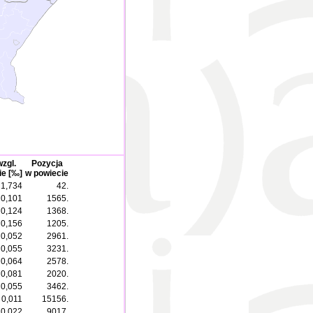
wzgl.
Pozycja
ie [‰]
w powiecie
1,734
42.
0,101
1565.
0,124
1368.
0,156
1205.
0,052
2961.
0,055
3231.
0,064
2578.
0,081
2020.
0,055
3462.
0,011
15156.
0,022
9017.